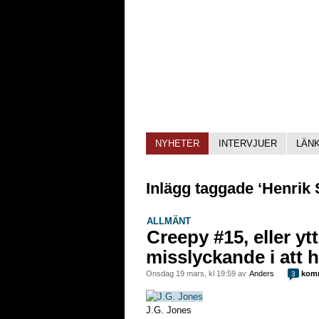
NYHETER
INTERVJUER
LÄN
Inlägg taggade ‘Henrik 
ALLMÄNT
Creepy #15, eller ytt
misslyckande i att hå
onsdag 19 mars, kl 19:59 av
Anders
komm
3
J.G. Jones