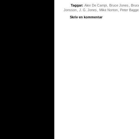
Taggar:
Alex De Campi
,
Bruce Jones
,
Bruc
Jonsson
,
J. G. Jones
,
Mike Norton
,
Peter Bagge
Skriv en kommentar