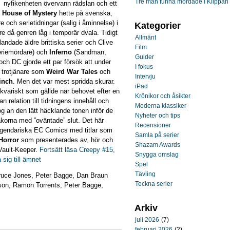
Tre män funna mördade i Klippan
nyfikenheten övervann rädslan och ett
n
House of Mystery
hette på svenska,
 och serietidningar (salig i åminnelse) i
Kategorier
e då genren låg i temporär dvala. Tidigt
Allmänt
andade äldre brittiska serier och Clive
Film
seriemördare) och
Inferno
(Sandman,
Guider
och DC gjorde ett par försök att under
I fokus
a trotjänare som
Weird War Tales
och
Intervju
inch
. Men det var mest spridda skurar.
iPad
tikvariskt som gällde när behovet efter en
Krönikor och åsikter
 relation till tidningens innehåll och
Moderna klassiker
g an den lätt häcklande tonen inför de
Nyheter och tips
korna med ”oväntade” slut. Det här
Recensioner
legendariska EC Comics med titlar som
Samla på serier
Horror
som presenterades av, hör och
Shazam Awards
Vault-Keeper.
Fortsätt läsa Creepy #15,
Snygga omslag
a sig till ämnet
Spel
Tävling
uce Jones, Peter Bagge, Dan Braun
Teckna serier
son, Ramon Torrents, Peter Bagge,
Arkiv
juli 2026
(7)
februari 2026
(2)