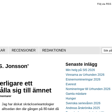
Följ via RSS
KAR
RECENSIONER
REDAKTIONEN
Senaste inlägg
S. Jonsson’
Min helg på SIS 2026
Vinnarna av Urhunden 2026
Eisnernomineringar 2026
erligare ett
Everest
lla sig till ämnet
Nomineringar till Urhunden 2026
Gamla mästare
entarer
Hunger
Svenska serievåren 2026
Jag har älskat skräckserieantologier
Andreas årskrönika 2025
alltsedan den där gången på 80-talet då