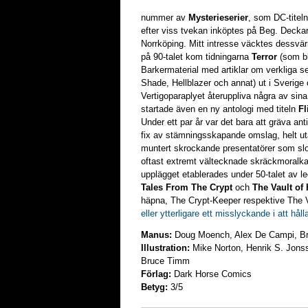
nummer av
Mysterieserier
, som DC-titel
efter viss tvekan inköptes på Beg. Deckare
Norrköping. Mitt intresse väcktes dessvärr
på 90-talet kom tidningarna
Terror
(som bl
Barkermaterial med artiklar om verkliga 
Shade, Hellblazer och annat) ut i Sverige 
Vertigoparaplyet återuppliva några av sin
startade även en ny antologi med titeln
Fl
Under ett par år var det bara att gräva an
fix av stämningsskapande omslag, helt utan
muntert skrockande presentatörer som slo
oftast extremt vältecknade skräckmoralka
upplägget etablerades under 50-talet av 
Tales From The Crypt
och
The Vault of 
häpna, The Crypt-Keeper respektive The 
eller ytterligare ett misslyckande i att håll
Manus:
Doug Moench, Alex De Campi, Br
Illustration:
Mike Norton, Henrik S. Jons
Bruce Timm
Förlag:
Dark Horse Comics
Betyg:
3/5