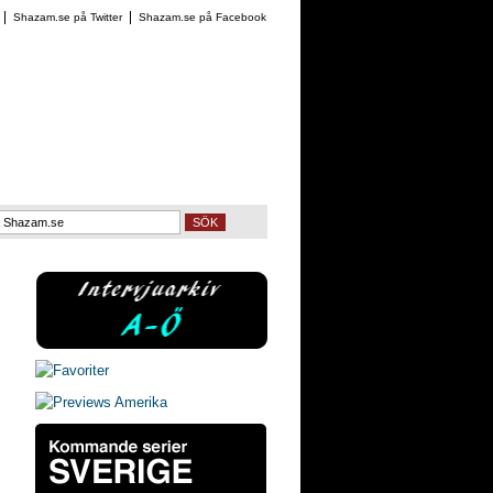
Shazam.se på Twitter
Shazam.se på Facebook
SÖK