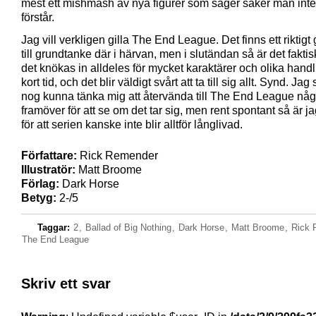
mest ett mishmash av nya figurer som säger saker man inte r
förstår.
Jag vill verkligen gilla The End League. Det finns ett riktigt
till grundtanke där i härvan, men i slutändan så är det faktisk
det knökas in alldeles för mycket karaktärer och olika hand
kort tid, och det blir väldigt svårt att ta till sig allt. Synd. Jag
nog kunna tänka mig att återvända till The End League nå
framöver för att se om det tar sig, men rent spontant så är j
för att serien kanske inte blir alltför långlivad.
Författare:
Rick Remender
Illustratör:
Matt Broome
Förlag:
Dark Horse
Betyg:
2-/5
Taggar:
2
,
Ballad of Big Nothing
,
Dark Horse
,
Matt Broome
,
Rick 
The End League
Skriv ett svar