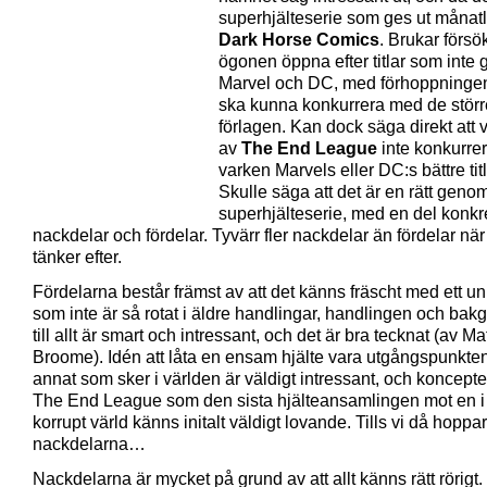
superhjälteserie som ges ut månat
Dark Horse Comics
. Brukar försö
ögonen öppna efter titlar som inte 
Marvel och DC, med förhoppningen
ska kunna konkurrera med de störr
förlagen. Kan dock säga direkt att 
av
The End League
inte konkurre
varken Marvels eller DC:s bättre titl
Skulle säga att det är en rätt genom
superhjälteserie, med en del konkr
nackdelar och fördelar. Tyvärr fler nackdelar än fördelar när
tänker efter.
Fördelarna består främst av att det känns fräscht med ett u
som inte är så rotat i äldre handlingar, handlingen och ba
till allt är smart och intressant, och det är bra tecknat (av Ma
Broome). Idén att låta en ensam hjälte vara utgångspunkten 
annat som sker i världen är väldigt intressant, och koncept
The End League som den sista hjälteansamlingen mot en i 
korrupt värld känns initalt väldigt lovande. Tills vi då hoppar 
nackdelarna…
Nackdelarna är mycket på grund av att allt känns rätt rörigt.