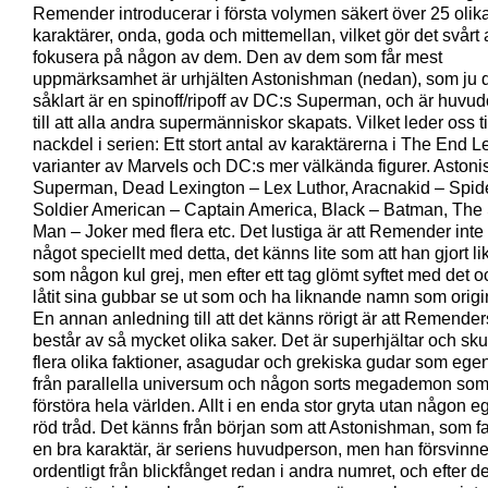
Remender introducerar i första volymen säkert över 25 olik
karaktärer, onda, goda och mittemellan, vilket gör det svårt a
fokusera på någon av dem. Den av dem som får mest
uppmärksamhet är urhjälten Astonishman (nedan), som ju 
såklart är en spinoff/ripoff av DC:s Superman, och är huvu
till att alla andra supermänniskor skapats. Vilket leder oss ti
nackdel i serien: Ett stort antal av karaktärerna i The End 
varianter av Marvels och DC:s mer välkända figurer. Aston
Superman, Dead Lexington – Lex Luthor, Aracnakid – Spi
Soldier American – Captain America, Black – Batman, The
Man – Joker med flera etc. Det lustiga är att Remender inte
något speciellt med detta, det känns lite som att han gjort l
som någon kul grej, men efter ett tag glömt syftet med det 
låtit sina gubbar se ut som och ha liknande namn som origi
En annan anledning till att det känns rörigt är att Remender
består av så mycket olika saker. Det är superhjältar och sku
flera olika faktioner, asagudar och grekiska gudar som egen
från parallella universum och någon sorts megademon som 
förstöra hela världen. Allt i en enda stor gryta utan någon e
röd tråd. Det känns från början som att Astonishman, som fa
en bra karaktär, är seriens huvudperson, men han försvinner
ordentligt från blickfånget redan i andra numret, och efter de