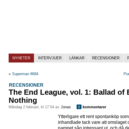
NYHETER
INTERVJUER
LÄNKAR
RECENSIONER
«
Superman #684
Pun
RECENSIONER
The End League, vol. 1: Ballad of 
Nothing
måndag 2 februari, kl 17:54 av
Jonas
kommentarer
0
Ytterligare ett rent spontanköp som
inhandlade tack vare att omslaget 
namnet såg intressant ut, och då de