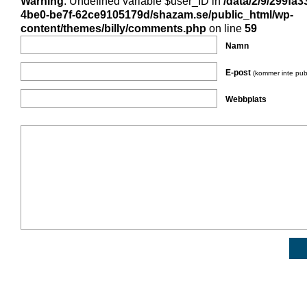
Warning
: Undefined variable $user_ID in
/data/2/9/299fa3
4be0-be7f-62ce9105179d/shazam.se/public_html/wp-
content/themes/billy/comments.php
on line
59
Namn
E-post
(kommer inte pub
Webbplats