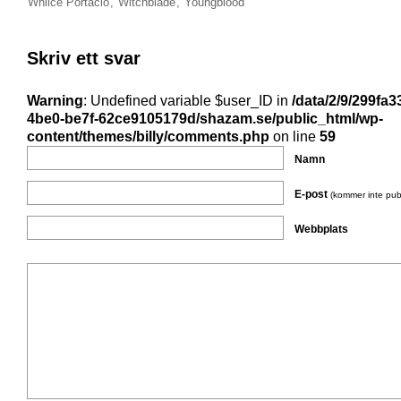
Whilce Portacio
,
Witchblade
,
Youngblood
Skriv ett svar
Warning
: Undefined variable $user_ID in
/data/2/9/299fa3
4be0-be7f-62ce9105179d/shazam.se/public_html/wp-
content/themes/billy/comments.php
on line
59
Namn
E-post
(kommer inte pub
Webbplats