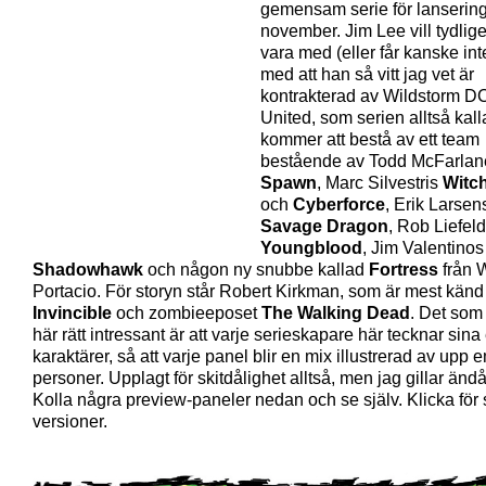
gemensam serie för lansering
november. Jim Lee vill tydlige
vara med (eller får kanske int
med att han så vitt jag vet är
kontrakterad av Wildstorm D
United, som serien alltså kall
kommer att bestå av ett team
bestående av Todd McFarlan
Spawn
, Marc Silvestris
Witc
och
Cyberforce
, Erik Larsen
Savage Dragon
, Rob Liefel
Youngblood
, Jim Valentinos
Shadowhawk
och någon ny snubbe kallad
Fortress
från 
Portacio. För storyn står Robert Kirkman, som är mest känd 
Invincible
och zombieeposet
The Walking Dead
. Det som
här rätt intressant är att varje serieskapare här tecknar sin
karaktärer, så att varje panel blir en mix illustrerad av upp 
personer. Upplagt för skitdålighet alltså, men jag gillar ändå
Kolla några preview-paneler nedan och se själv. Klicka för 
versioner.