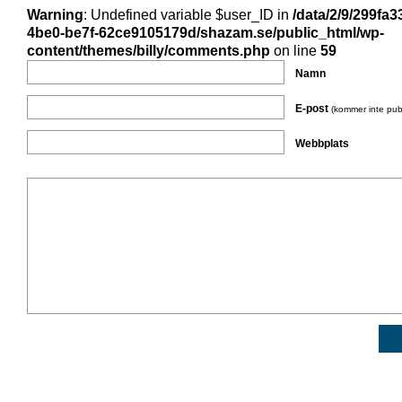
Warning
: Undefined variable $user_ID in
/data/2/9/299fa3
4be0-be7f-62ce9105179d/shazam.se/public_html/wp-
content/themes/billy/comments.php
on line
59
Namn
E-post
(kommer inte pub
Webbplats