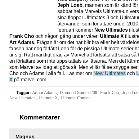
Jeph Loeb
, mannen som är känd för 
sabbat hela Marvels Ultimate-unive
sina floppar Ultimates 3 och Ultimatu
återvänder som författare under 2010.
februari kommer
New Ultimates
illus
Frank Cho
och någon gång under våren
Ultimate X
illustr
Art Adams
. Frågan är om det här blir bra eller helt värdelös
fansen har nog förlåtit Loeb för de pissiga Ultimate-serier ha
ur sig. Rätt märkligt drag av Marvel att fortsätta att satsa så 
en författare som inte uppskattats av läsarna. Men det känns
som Marvel av idag att göra så. Men vi lär få se snygga seri
Cho och Adams i alla fall. Läs mer om
New Ultimates
och
U
X
på marvel.com
Taggar:
Arthur Adams
,
Diamond Summit '09
,
Frank Cho
,
Jeph Loe
New Ultimates
,
Ulitmate X
,
Ultimate Comics
Kommentarer
Magnus