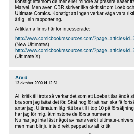
konstigt eftersom de mer eller mindre är pressreleaser fr
Marvel. Men även CBR skriver lika okritiskt om Loeb oc
Ultimate Comics. Konstigt att ingen verkar våga vara rikt
ärlig i sin rapportering.
Artiklarna finns här för intresserade:
http://www.comicbookresources.com/?page=article&id
(New Ultimates)
http://www.comicbookresources.com/?page=article&id
(Ultimate X)
Arvid
13 oktober 2009 kl 12:51
All kritik till trots så verkar det som att Loebs titlar ändå s
bra som jag fattat det för. Skäl nog för att han ska få forts
antar jag. Ultimatum låg rätt bra till i top 10 på försäljning
har jag för mig, åtminstone de första numrena.
Nu har jag inte läst något av hans verk i ultimate-univer
men man blir ju inte direkt peppad av all kritik.