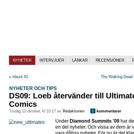
NYHETER
INTERVJUER
LÄNKAR
RECENSIONER
«
Haunt #1
The Walking Dead 
NYHETER OCH TIPS
DS09: Loeb återvänder till Ultimat
Comics
tisdag 13 oktober, kl 10:17 av
Redaktionen
kommentarer
5
Under
Diamond Summits ’09
har de
en del nyheter. Och vissa av dem är 
vara dåliga nyheter. För nu är det klart