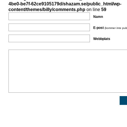
4be0-be7f-62ce9105179d/shazam.se/public_html/wp-
content/themes/billy/comments.php
on line
59
Namn
E-post
(kommer inte pub
Webbplats