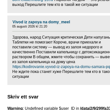
выход Перешлите тем кто в такой же ситуации
Vivod iz zapoya na domy_meel
05 augusti 2026 kl 21:20
Здорова, народ Ситуация критическая Дети напуган
Таблетки не помогают Короче, врачи приехали и
поставили систему — вывод из запоя недорого и
качественно Поставили капельницу с детоксикацио
раствором В общем, жмите чтобы сохранить — выве
из запоя капельница на дому цена
https://kodirovanie.vyvod-iz-zapoya-na-domu-samara-pq
Не ждите пока станет хуже Перешлите тем кто в так
ситуации
Skriv ett svar
Warning
: Undefined variable $user_ID in
/data/2/9/299fa3