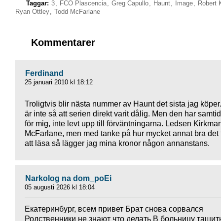
Taggar:
3
,
FCO Plascencia
,
Greg Capullo
,
Haunt
,
Image
,
Robert 
Ryan Ottley
,
Todd McFarlane
Kommentarer
Ferdinand
25 januari 2010 kl 18:12
Troligtvis blir nästa nummer av Haunt det sista jag köper
är inte så att serien direkt varit dålig. Men den har samtid
för mig, inte levt upp till förväntningarna. Ledsen Kirkma
McFarlane, men med tanke på hur mycket annat bra det 
att läsa så lägger jag mina kronor någon annanstans.
Narkolog na dom_poEi
05 augusti 2026 kl 18:04
Екатеринбург, всем привет Брат снова сорвался
Родственники не знают что делать В больницу тащит