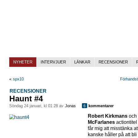
NYHETER
INTERVJUER
LÄNKAR
RECENSIONER
«
spx10
Förhandsti
RECENSIONER
Haunt #4
söndag 24 januari, kl 01:28 av
Jonas
kommentarer
6
Robert Kirkmans
och
McFarlanes
actiontite
får mig att misstänka at
kanske håller på att bli l