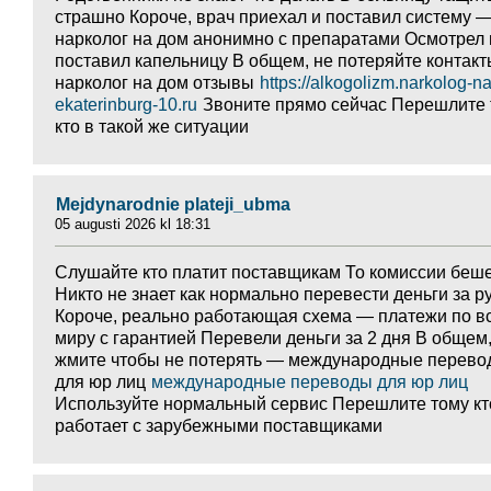
страшно Короче, врач приехал и поставил систему 
нарколог на дом анонимно с препаратами Осмотрел 
поставил капельницу В общем, не потеряйте контак
нарколог на дом отзывы
https://alkogolizm.narkolog-n
ekaterinburg-10.ru
Звоните прямо сейчас Перешлите
кто в такой же ситуации
Mejdynarodnie plateji_ubma
05 augusti 2026 kl 18:31
Слушайте кто платит поставщикам То комиссии беш
Никто не знает как нормально перевести деньги за р
Короче, реально работающая схема — платежи по в
миру с гарантией Перевели деньги за 2 дня В общем
жмите чтобы не потерять — международные перево
для юр лиц
международные переводы для юр лиц
Используйте нормальный сервис Перешлите тому кт
работает с зарубежными поставщиками