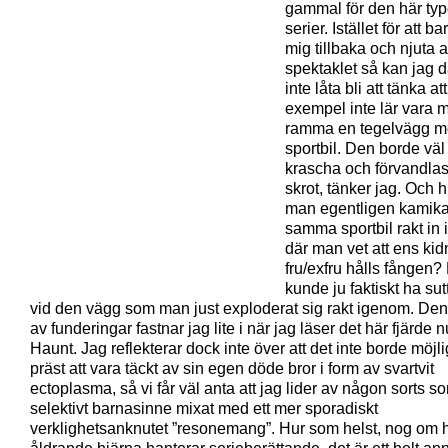
gammal för den här ty
serier. Istället för att ba
mig tillbaka och njuta 
spektaklet så kan jag 
inte låta bli att tänka att 
exempel inte lär vara mö
ramma en tegelvägg m
sportbil. Den borde väl
krascha och förvandlas 
skrot, tänker jag. Och 
man egentligen kamik
samma sportbil rakt in i
där man vet att ens ki
fru/exfru hålls fången?
kunde ju faktiskt ha sutt
vid den vägg som man just exploderat sig rakt igenom. Den
av funderingar fastnar jag lite i när jag läser det här fjärde 
Haunt. Jag reflekterar dock inte över att det inte borde möjli
präst att vara täckt av sin egen döde bror i form av svartvit
ectoplasma, så vi får väl anta att jag lider av någon sorts so
selektivt barnasinne mixat med ett mer sporadiskt
verklighetsanknutet ”resonemang”. Hur som helst, nog om 