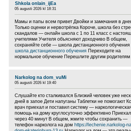
Shkola onlain_ijEa
05 augusti 2026 kl 18:31
Мамы и папы всем привет Двойки и замечания в дне
Только оценки и нервотрёпка Короче, школа без стре
скандалов — онлайн школа с 1 по 11 класс с настоя
учителями Учителя объясняют доходчиво В общем,
сохраняйте себе — школа дистанционного обучения
школа дистанционного обучения
Переходите на
нормальное обучение Перешлите другим родителям
Narkolog na dom_vuMi
05 augusti 2026 kl 19:40
Слушайте кто сталкивался Близкий человек уже нес
дней в запое Дети напуганы Таблетки не помогают К
врач приехал и поставил систему — наркологическа
помощь на дому круглосуточно эффективно Приехал
через 40 минут В общем, жмите чтобы сохранить —
телефон нарколога на дом
https://lechenie.narkolog-n
dom-ekaterinburg-13.ru
Нарколог на дом — это реаль