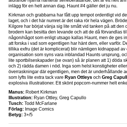
åldrande hjärna hanterar serieberättande, det är ett helt an
inlägg för en helt annan dag. Haunt #4 gäller det ju nu.
Kirkman och grabbarna har fått upp tempot ordentligt vid de
laget, och i det här numret är det raka rör hela vägen. Bröd
Kilgore har börjat vänja sig lite smått vid tanken på att den
brodern kan besitta den levande och att de då förvandlas til
någon/något som enligt utsago kallas Haunt, men de ges in
att forska i vad som egentligen har hänt dem, eller varför. D
tillika exfru (det är komplicerat) blir nämligen kidnappad av
organisation som syns vara inblandad Haunts ursprung, och
lite sportbilseskapader (se ovan) så är planen att 1) döda 
och 2) rädda damen i nöd. Inga som helst konstigheter eller
överraskningar där egentligen, men det är underhållande a
som lyfts lite extra tack vare
Ryan Ottleys
och
Greg Capul
explosiva illustrationer. Ett skönt popcorn-nummer helt enke
Manus:
Robert Kirkman
Illustration:
Ryan Ottley, Greg Capullo
Tusch:
Todd McFarlane
Förlag:
Image Comics
Betyg:
3+/5