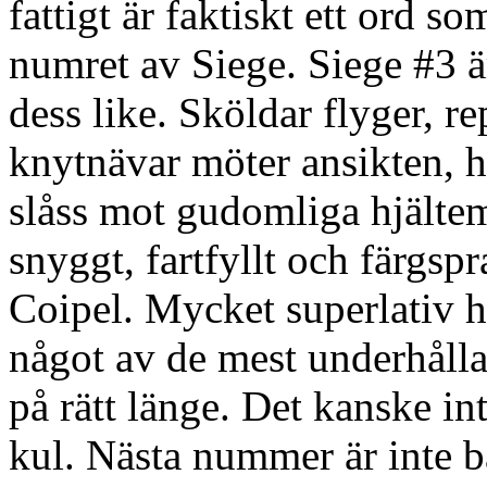
fattigt är faktiskt ett ord so
numret av Siege. Siege #3 ä
dess like. Sköldar flyger, rep
knytnävar möter ansikten, h
slåss mot gudomliga hjältemo
snyggt, fartfyllt och färgsp
Coipel. Mycket superlativ h
något av de mest underhållan
på rätt länge. Det kanske in
kul. Nästa nummer är inte b