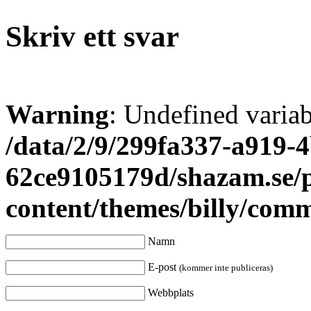
Skriv ett svar
Warning
: Undefined varia
/data/2/9/299fa337-a919-4
62ce9105179d/shazam.se/
content/themes/billy/com
Namn
E-post
(kommer inte publiceras)
Webbplats