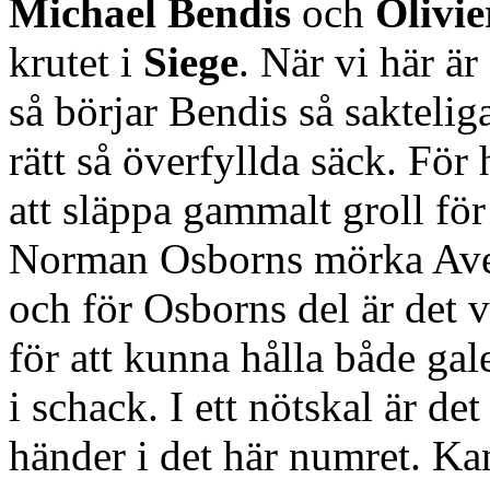
Michael Bendis
och
Olivie
krutet i
Siege
. När vi här ä
så börjar Bendis så saktelig
rätt så överfyllda säck. För 
att släppa gammalt groll fö
Norman Osborns mörka Aven
och för Osborns del är det v
för att kunna hålla både ga
i schack. I ett nötskal är de
händer i det här numret. Kan