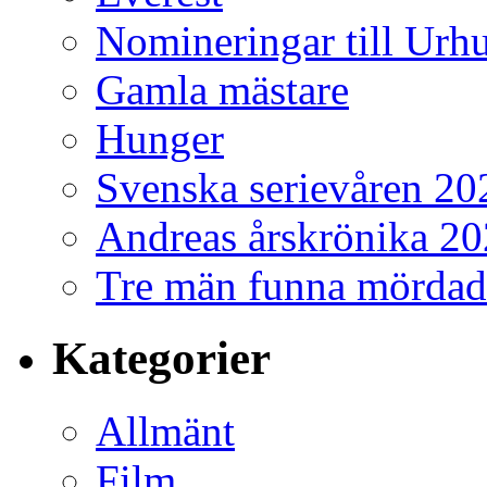
Nomineringar till Ur
Gamla mästare
Hunger
Svenska serievåren 20
Andreas årskrönika 2
Tre män funna mördad
Kategorier
Allmänt
Film