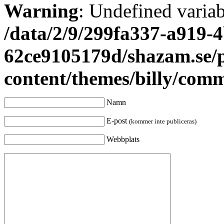
Warning
: Undefined varia
/data/2/9/299fa337-a919-4
62ce9105179d/shazam.se/
content/themes/billy/com
Namn
E-post
(kommer inte publiceras)
Webbplats