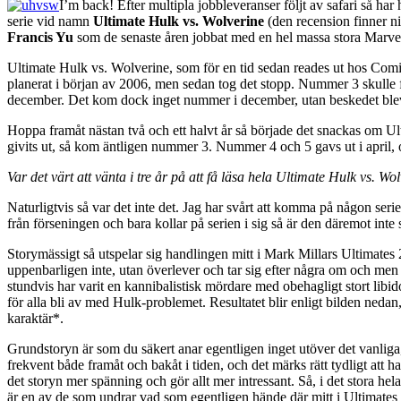
I’m back! Efter multipla jobbleveranser följt av safari så ha
serie vid namn
Ultimate Hulk vs. Wolverine
(den recension finner n
Francis Yu
som de senaste åren jobbat med en hel massa stora Marvel
Ultimate Hulk vs. Wolverine, som för en tid sedan reades ut hos Comi
planerat i början av 2006, men sedan tog det stopp. Nummer 3 skulle fö
december. Det kom dock inget nummer i december, utan beskedet blev då 
Hoppa framåt nästan två och ett halvt år så började det snackas om Ulti
givits ut, så kom äntligen nummer 3. Nummer 4 och 5 gavs ut i april, o
Var det värt att vänta i tre år på att få läsa hela Ultimate Hulk vs. Wo
Naturligtvis så var det inte det. Jag har svårt att komma på någon seri
från förseningen och bara kollar på serien i sig så är den däremot inte
Storymässigt så utspelar sig handlingen mitt i Mark Millars Ultimate
uppenbarligen inte, utan överlever och tar sig efter några om och men ti
stundvis har varit en kannibalistisk mördare med obehagligt stort libi
för alla bli av med Hulk-problemet. Resultatet blir enligt bilden nedan
karaktär*.
Grundstoryn är som du säkert anar egentligen inget utöver det vanliga, m
frekvent både framåt och bakåt i tiden, och det märks rätt tydligt att 
det storyn mer spänning och gör allt mer intressant. Så, i det stora hela
är en av de som undrar vad som egentligen hände där mitt i Ultimates 