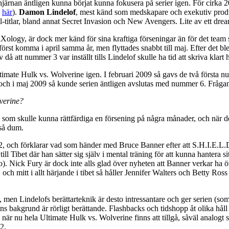
r hjärnan äntligen kunna börjat kunna fokusera på serier igen. För cirka
i
här
).
Damon Lindelof
, mest känd som medskapare och exekutiv produ
-titlar, bland annat Secret Invasion och New Avengers. Lite av ett dr
Xology, är dock mer känd för sina kraftiga förseningar än för det tea
rst komma i april samma år, men flyttades snabbt till maj. Efter det blev
att nummer 3 var inställt tills Lindelof skulle ha tid att skriva klart h
mate Hulk vs. Wolverine igen. I februari 2009 så gavs de två första numre
ch i maj 2009 så kunde serien äntligen avslutas med nummer 6. Frågan ma
lverine?
e som skulle kunna rättfärdiga en försening på några månader, och när det
 så dum.
s 2, och förklarar vad som händer med Bruce Banner efter att S.H.I.E.
ll Tibet där han sätter sig själv i mental träning för att kunna hantera s
do). Nick Fury är dock inte alls glad över nyheten att Banner verkar ha
, och mitt i allt härjande i tibet så håller Jennifer Walters och Betty R
en Lindelofs berättarteknik är desto intressantare och ger serien (som i s
hans bakgrund är rörligt berättande. Flashbacks och tidshopp åt olika hå
 när nu hela Ultimate Hulk vs. Wolverine finns att tillgå, såväl analogt s
2.