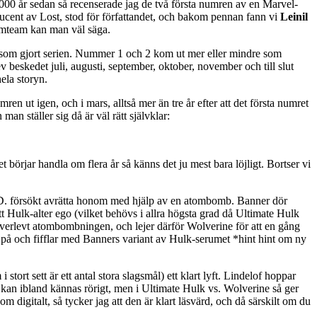
 2000 år sedan så recenserade jag de två första numren av en Marvel-
cent av Lost, stod för författandet, och bakom pennan fann vi
Leinil
eamteam kan man väl säga.
m som gjort serien. Nummer 1 och 2 kom ut mer eller mindre som
 beskedet juli, augusti, september, oktober, november och till slut
ela storyn.
n ut igen, och i mars, alltså mer än tre år efter att det första numret
n ställer sig då är väl rätt självklar:
 börjar handla om flera år så känns det ju mest bara löjligt. Bortser vi
L.D. försökt avrätta honom med hjälp av en atombomb. Banner dör
itt Hulk-alter ego (vilket behövs i allra högsta grad då Ultimate Hulk
 överlevt atombombningen, och lejer därför Wolverine för att en gång
oss på och fifflar med Banners variant av Hulk-serumet *hint hint om ny
tort sett är ett antal stora slagsmål) ett klart lyft. Lindelof hoppar
ll kan ibland kännas rörigt, men i Ultimate Hulk vs. Wolverine så ger
om digitalt, så tycker jag att den är klart läsvärd, och då särskilt om du