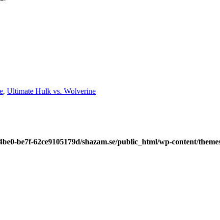
e
,
Ultimate Hulk vs. Wolverine
-4be0-be7f-62ce9105179d/shazam.se/public_html/wp-content/theme