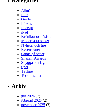
Kategorier
Allmänt
Film
Guider
I fokus
Intervju
iPad
Krönikor och åsikter
Moderna klassiker
Nyheter och tips
Recensioner
Samla på serier
Shazam Awards
Snygga omslag
Spel
Tävling
Teckna serier
Arkiv
juli 2026
(7)
februari 2026
(2)
november 2025
(3)