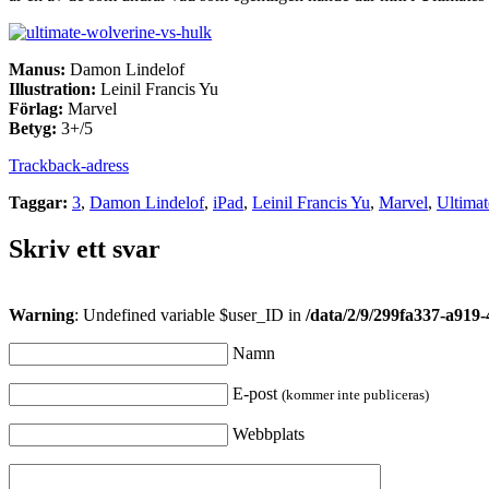
Manus:
Damon Lindelof
Illustration:
Leinil Francis Yu
Förlag:
Marvel
Betyg:
3+/5
Trackback-adress
Taggar:
3
,
Damon Lindelof
,
iPad
,
Leinil Francis Yu
,
Marvel
,
Ultimat
Skriv ett svar
Warning
: Undefined variable $user_ID in
/data/2/9/299fa337-a919
Namn
E-post
(kommer inte publiceras)
Webbplats