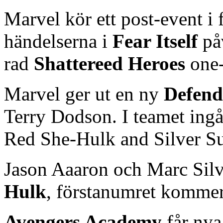
Marvel kör ett post-event i
händelserna i
Fear Itself
på
rad
Shattereed Heroes
one-
Marvel ger ut en ny
Defend
Terry Dodson. I teamet ingå
Red She-Hulk and Silver Su
Jason Aaaron och Marc Silv
Hulk
, förstanumret kommer
Avengers Academy
får nya