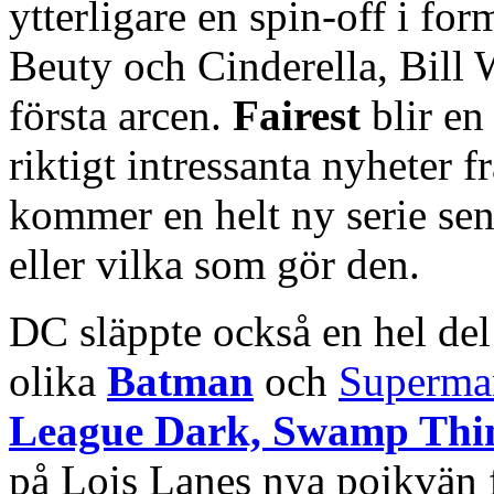
ytterligare en spin-off i fo
Beuty och Cinderella, Bill 
första arcen.
Fairest
blir en
riktigt intressanta nyheter f
kommer en helt ny serie sen
eller vilka som gör den.
DC släppte också en hel de
olika
Batman
och
Superma
League Dark, Swamp Th
på Lois Lanes nya pojkvän f