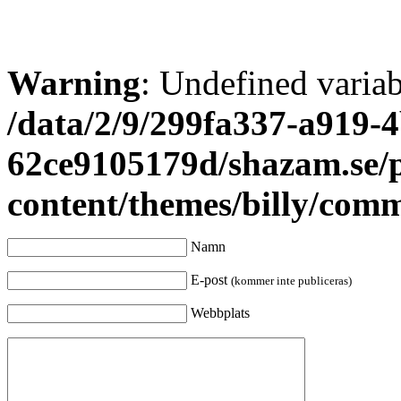
Warning
: Undefined varia
/data/2/9/299fa337-a919-4
62ce9105179d/shazam.se/
content/themes/billy/com
Namn
E-post
(kommer inte publiceras)
Webbplats