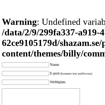
Warning
: Undefined varia
/data/2/9/299fa337-a919-4
62ce9105179d/shazam.se/
content/themes/billy/com
Namn
E-post
(kommer inte publiceras)
Webbplats