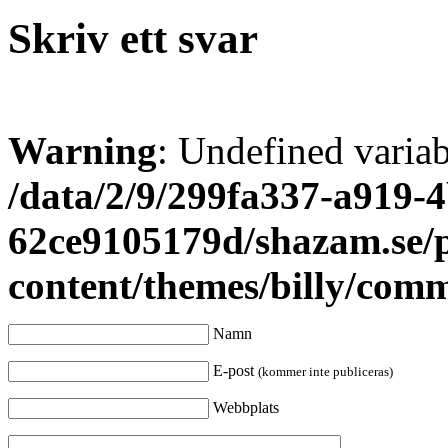
Skriv ett svar
Warning
: Undefined varia
/data/2/9/299fa337-a919-4
62ce9105179d/shazam.se/
content/themes/billy/com
Namn
E-post
(kommer inte publiceras)
Webbplats