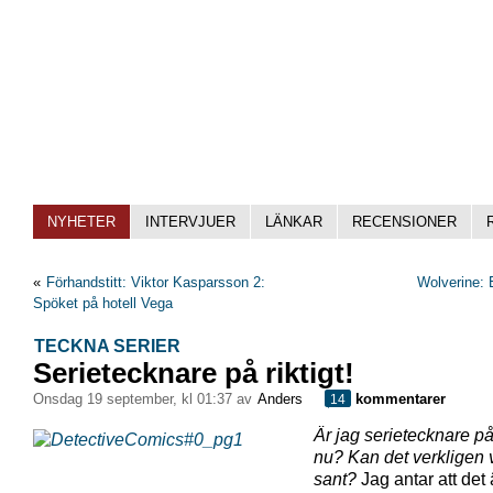
NYHETER
INTERVJUER
LÄNKAR
RECENSIONER
«
Förhandstitt: Viktor Kasparsson 2:
Wolverine: 
Spöket på hotell Vega
TECKNA SERIER
Serietecknare på riktigt!
onsdag 19 september, kl 01:37 av
Anders
kommentarer
14
Är jag serietecknare på 
nu? Kan det verkligen 
sant?
Jag antar att det 