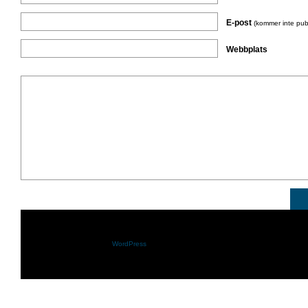
E-post
(kommer inte pub
Webbplats
Shazam.se drivs med
WordPress