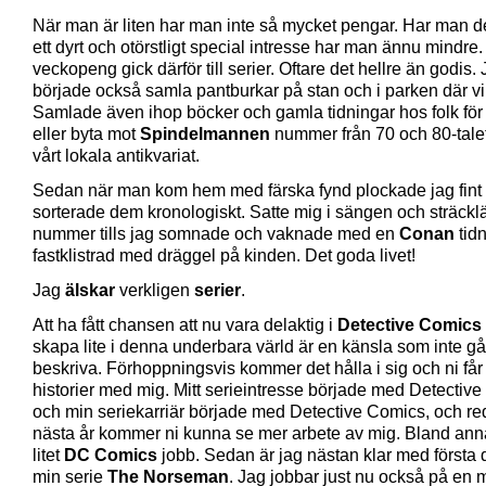
När man är liten har man inte så mycket pengar. Har man 
ett dyrt och otörstligt special intresse har man ännu mindre. 
veckopeng gick därför till serier. Oftare det hellre än godis.
började också samla pantburkar på stan och i parken där v
Samlade även ihop böcker och gamla tidningar hos folk för a
eller byta mot
Spindelmannen
nummer från 70 och 80-tale
vårt lokala antikvariat.
Sedan när man kom hem med färska fynd plockade jag fint
sorterade dem kronologiskt. Satte mig i sängen och sträckl
nummer tills jag somnade och vaknade med en
Conan
tid
fastklistrad med dräggel på kinden. Det goda livet!
Jag
älskar
verkligen
serier
.
Att ha fått chansen att nu vara delaktig i
Detective Comics
skapa lite i denna underbara värld är en känsla som inte går
beskriva. Förhoppningsvis kommer det hålla i sig och ni får 
historier med mig. Mitt serieintresse började med Detectiv
och min seriekarriär började med Detective Comics, och r
nästa år kommer ni kunna se mer arbete av mig. Bland annat 
litet
DC Comics
jobb. Sedan är jag nästan klar med första 
min serie
The Norseman
. Jag jobbar just nu också på en m