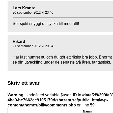
Lars Krantz
20 september 2012 kl 23:40
Ser sjukt snyggt ut. Lycka till med allt!
Rikard
21 september 2012 kl 20:54
Har läst numret nu och du gör ett riktigt bra jobb. Enormt 
se din utveckling under de senaste två åren, fantastiskt.
Skriv ett svar
Warning
: Undefined variable $user_ID in
/data/2/9/299fa3
4be0-be7f-62ce9105179d/shazam.se/public_html/wp-
content/themes/billy/comments.php
on line
59
Namn