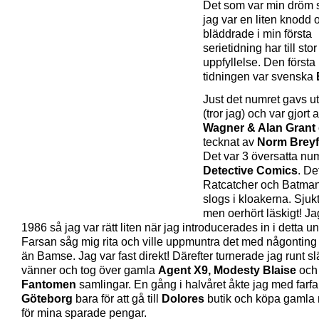
Det som var min dröm
jag var en liten knodd 
bläddrade i min första
serietidning har till stor
uppfyllelse. Den första
tidningen var svenska
Just det numret gavs u
(tror jag) och var gjort 
Wagner & Alan Grant
tecknat av
Norm Breyf
Det var 3 översatta n
Detective Comics
. De
Ratcatcher och Batma
slogs i kloakerna. Sjukt
men oerhört läskigt! Ja
1986 så jag var rätt liten när jag introducerades in i detta u
Farsan såg mig rita och ville uppmuntra det med någonting
än Bamse. Jag var fast direkt! Därefter turnerade jag runt sl
vänner och tog över gamla
Agent X9, Modesty Blaise
och
Fantomen
samlingar. En gång i halvåret åkte jag med farfar 
Göteborg
bara för att gå till
Dolores
butik och köpa gamla
för mina sparade pengar.