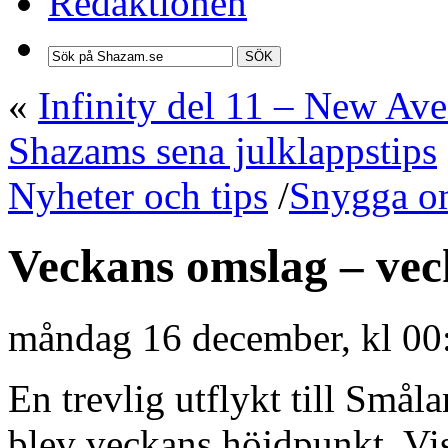
Redaktionen
SÖK
«
Infinity del 11 – New Av
Shazams sena julklappstips
Nyheter och tips
/
Snygga o
Veckans omslag – vec
måndag 16 december, kl 00
En trevlig utflykt till Småla
blev veckans höjdpunkt. Vis