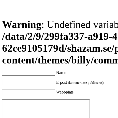
Warning
: Undefined varia
/data/2/9/299fa337-a919-4
62ce9105179d/shazam.se/
content/themes/billy/com
Namn
E-post
(kommer inte publiceras)
Webbplats