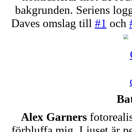
bakgrunden. Seriens logg
Daves omslag till
#1
och
Bat
Alex Garners
fotorealis
förbluffa mig. Ljuset är 