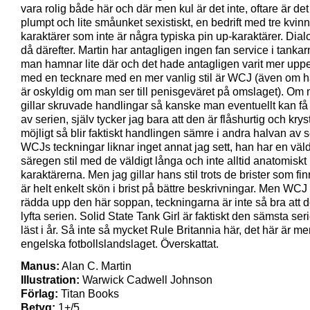
vara rolig både här och där men kul är det inte, oftare är de
plumpt och lite småunket sexistiskt, en bedrift med tre kvinn
karaktärer som inte är några typiska pin up-karaktärer. Dial
då därefter. Martin har antagligen ingen fan service i tank
man hamnar lite där och det hade antagligen varit mer upp
med en tecknare med en mer vanlig stil är WCJ (även om h
är oskyldig om man ser till penisgeväret på omslaget). Om
gillar skruvade handlingar så kanske man eventuellt kan få
av serien, själv tycker jag bara att den är flåshurtig och kry
möjligt så blir faktiskt handlingen sämre i andra halvan av s
WCJs teckningar liknar inget annat jag sett, han har en väld
säregen stil med de väldigt långa och inte alltid anatomiskt
karaktärerna. Men jag gillar hans stil trots de brister som fi
är helt enkelt skön i brist på bättre beskrivningar. Men WCJ
rädda upp den här soppan, teckningarna är inte så bra att 
lyfta serien. Solid State Tank Girl är faktiskt den sämsta ser
läst i år. Så inte så mycket Rule Britannia här, det här är m
engelska fotbollslandslaget. Överskattat.
Manus:
Alan C. Martin
Illustration:
Warwick Cadwell Johnson
Förlag:
Titan Books
Betyg:
1+/5