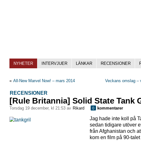
NYHETER
INTERVJUER
LÄNKAR
RECENSIONER
«
All-New Marvel Now! – mars 2014
Veckans omslag – 
RECENSIONER
[Rule Britannia] Solid State Tank G
torsdag 19 december, kl 21:53 av
Rikard
kommentarer
0
Jag hade inte koll på T
sedan tidigare utöver et
från Afghanistan och at
kom en film på 90-tale