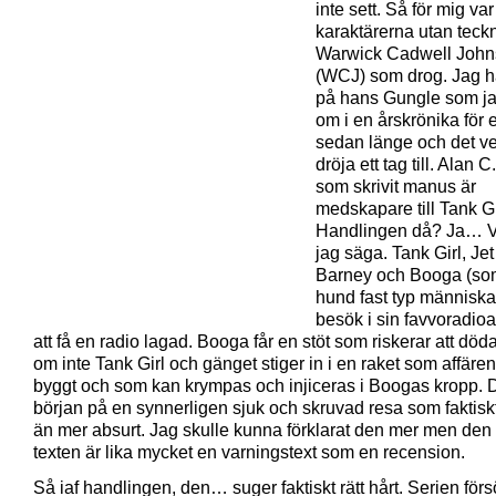
inte sett. Så för mig var
karaktärerna utan teck
Warwick Cadwell Joh
(WCJ) som drog. Jag h
på hans Gungle som ja
om i en årskrönika för e
sedan länge och det ve
dröja ett tag till. Alan C
som skrivit manus är
medskapare till Tank Gi
Handlingen då? Ja… 
jag säga. Tank Girl, Jet 
Barney och Booga (so
hund fast typ människa
besök i sin favvoradioaf
att få en radio lagad. Booga får en stöt som riskerar att dö
om inte Tank Girl och gänget stiger in i en raket som affäre
byggt och som kan krympas och injiceras i Boogas kropp. D
början på en synnerligen sjuk och skruvad resa som faktiskt
än mer absurt. Jag skulle kunna förklarat den mer men den
texten är lika mycket en varningstext som en recension.
Så iaf handlingen, den… suger faktiskt rätt hårt. Serien för