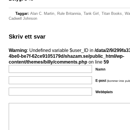
Taggar:
Alan C. Martin
,
Rule Britannia
,
Tank Girl
,
Titan Books
,
Wa
Cadwell Johnson
Skriv ett svar
Warning
: Undefined variable $user_ID in
/data/2/9/299fa3
4be0-be7f-62ce9105179d/shazam.se/public_html/wp-
content/themes/billy/comments.php
on line
59
Namn
E-post
(kommer inte pub
Webbplats