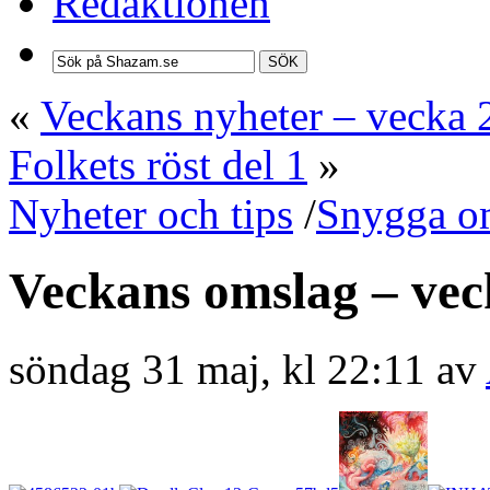
Redaktionen
SÖK
«
Veckans nyheter – vecka 
Folkets röst del 1
»
Nyheter och tips
/
Snygga o
Veckans omslag – vec
söndag 31 maj, kl 22:11 av