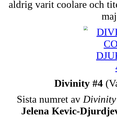
aldrig varit coolare och ti
maj
Divinity #4
(Va
Sista numret av
Divinity
Jelena Kevic-Djurdje