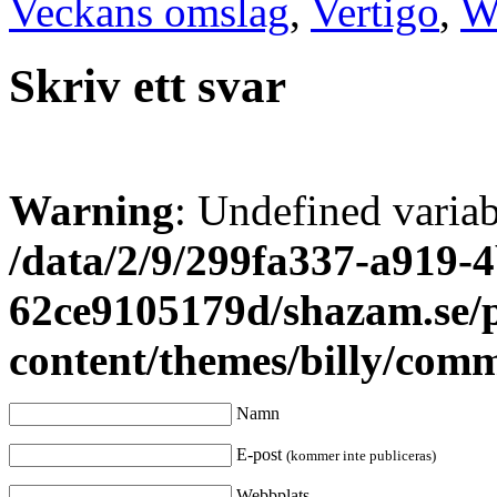
Veckans omslag
,
Vertigo
,
W
Skriv ett svar
Warning
: Undefined varia
/data/2/9/299fa337-a919-4
62ce9105179d/shazam.se/
content/themes/billy/com
Namn
E-post
(kommer inte publiceras)
Webbplats