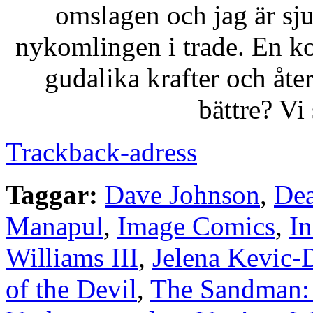
omslagen och jag är sju
nykomlingen i trade. En k
gudalika krafter och åter
bättre? Vi
Trackback-adress
Taggar:
Dave Johnson
,
Dea
Manapul
,
Image Comics
,
In
Williams III
,
Jelena Kevic-
of the Devil
,
The Sandman: