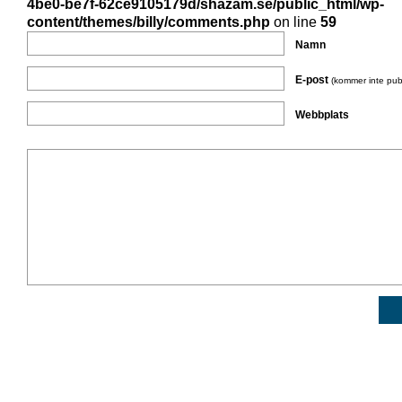
4be0-be7f-62ce9105179d/shazam.se/public_html/wp-
content/themes/billy/comments.php
on line
59
Namn
E-post
(kommer inte pub
Webbplats