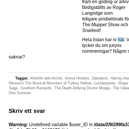
fram en goding ur arki
färdigställts av Roger
Langridge som
tidigare prisbelönats f
The Muppet Show
och 
Snarked!
Hela listan har ni
här
. 
tycker du om juryns
nomineringar? Någon s
saknar?
Taggar:
Afterlife with Archie
,
Armor Hunters
,
Daredevil
,
Harvey Aw
Henson's The Musical Monsters of Turkey Hollow
,
Lumberjanes
,
Roger
Saga
,
Southern Bastards
,
The Death-Defying Doctor Mirage
,
The Valia
One Summer
Skriv ett svar
Warning
: Undefined variable $user_ID in
/data/2/9/299fa3