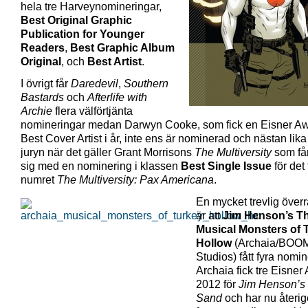
hela tre Harveynomineringar,
Best Original Graphic
Publication for Younger
Readers
,
Best Graphic Album
Original
, och
Best Artist
.
I övrigt får
Daredevil
,
Southern
Bastards
och
Afterlife with
Archie
flera välförtjänta
nomineringar medan Darwyn Cooke, som fick en Eisner Aw
Best Cover Artist i år, inte ens är nominerad och nästan lika
juryn när det gäller Grant Morrisons
The Multiversity
som få
sig med en nominering i klassen
Best Single Issue
för det
numret
The Multiversity: Pax Americana
.
En mycket trevlig över
är att
Jim Henson’s T
Musical Monsters of 
Hollow
(Archaia/BOO
Studios) fått fyra nomin
Archaia fick tre Eisner
2012 för
Jim Henson’s 
Sand
och har nu återig