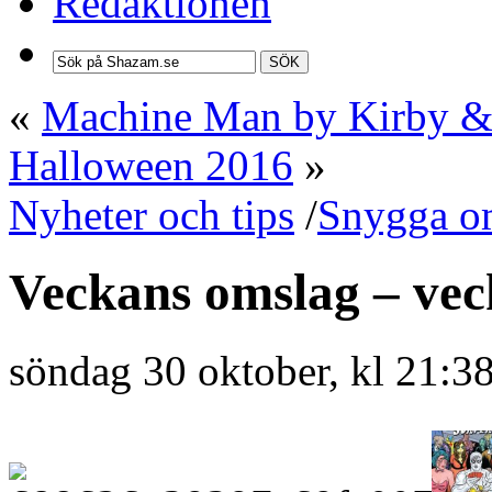
Redaktionen
SÖK
«
Machine Man by Kirby & 
Halloween 2016
»
Nyheter och tips
/
Snygga o
Veckans omslag – vec
söndag 30 oktober, kl 21:3