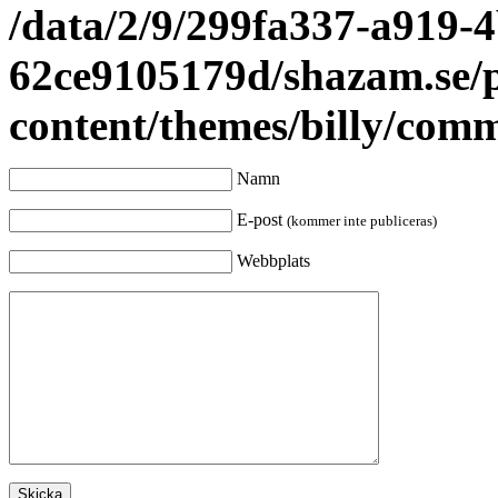
/data/2/9/299fa337-a919-4
62ce9105179d/shazam.se/
content/themes/billy/com
Namn
E-post
(kommer inte publiceras)
Webbplats