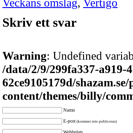
Veckans omslag
,
Vertigo
Skriv ett svar
Warning
: Undefined varia
/data/2/9/299fa337-a919-4
62ce9105179d/shazam.se/
content/themes/billy/com
Namn
E-post
(kommer inte publiceras)
Webbplats