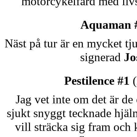
motorcykelfärd med liv
Aquaman 
Näst på tur är en mycket t
signerad
Jo
Pestilence #1
(
Jag vet inte om det är d
sjukt snyggt tecknade hjäl
vill sträcka sig fram och