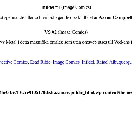
Infidel #1
(Image Comics)
t spännande titlar och en bidragande orsak till det är
Aaron Campbell
VS #2
(Image Comics)
vy Metal i detta magnifika omslag som utan omsvep utses till Veckans fa
tective Comics
,
Esad Ribic
,
Image Comics
,
Infidel
,
Rafael Albuquerqu
-4be0-be7f-62ce9105179d/shazam.se/public_html/wp-content/theme