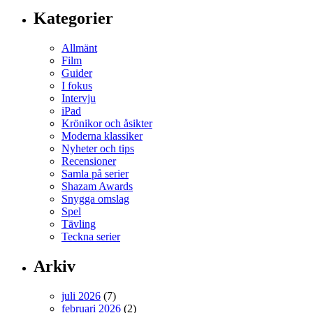
Kategorier
Allmänt
Film
Guider
I fokus
Intervju
iPad
Krönikor och åsikter
Moderna klassiker
Nyheter och tips
Recensioner
Samla på serier
Shazam Awards
Snygga omslag
Spel
Tävling
Teckna serier
Arkiv
juli 2026
(7)
februari 2026
(2)