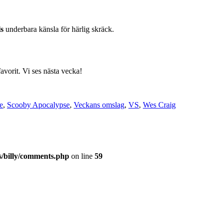
s
underbara känsla för härlig skräck.
vorit. Vi ses nästa vecka!
e
,
Scooby Apocalypse
,
Veckans omslag
,
VS
,
Wes Craig
s/billy/comments.php
on line
59