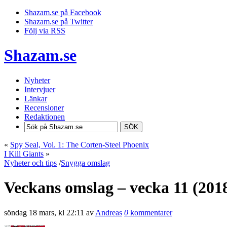
Shazam.se på Facebook
Shazam.se på Twitter
Följ via RSS
Shazam.se
Nyheter
Intervjuer
Länkar
Recensioner
Redaktionen
SÖK
«
Spy Seal, Vol. 1: The Corten-Steel Phoenix
I Kill Giants
»
Nyheter och tips
/
Snygga omslag
Veckans omslag – vecka 11 (201
söndag 18 mars, kl 22:11 av
Andreas
0
kommentarer