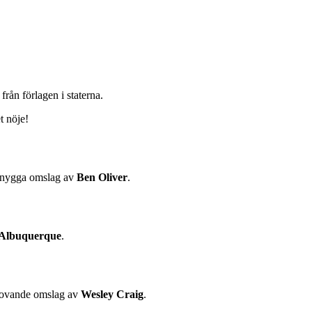
rån förlagen i staterna.
t nöje!
h snygga omslag av
Ben Oliver
.
 Albuquerque
.
 lovande omslag av
Wesley Craig
.