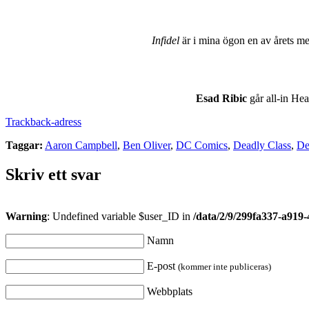
Infidel
är i mina ögon en av årets mes
Esad Ribic
går all-in Hea
Trackback-adress
Taggar:
Aaron Campbell
,
Ben Oliver
,
DC Comics
,
Deadly Class
,
De
Skriv ett svar
Warning
: Undefined variable $user_ID in
/data/2/9/299fa337-a919
Namn
E-post
(kommer inte publiceras)
Webbplats