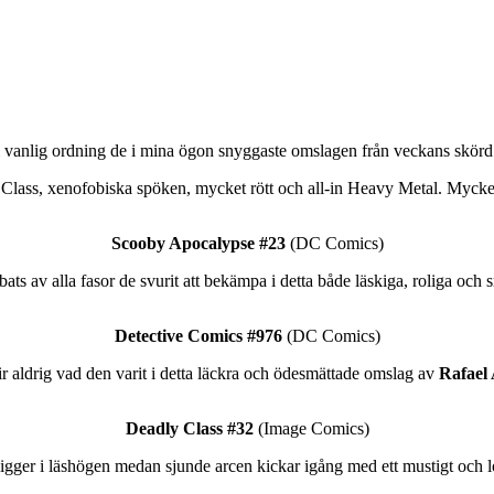
i vanlig ordning de i mina ögon snyggaste omslagen från veckans skörd f
 Class, xenofobiska spöken, mycket rött och all-in Heavy Metal. Mycke
Scooby Apocalypse #23
(DC Comics)
ats av alla fasor de svurit att bekämpa i detta både läskiga, roliga oc
Detective Comics #976
(DC Comics)
ir aldrig vad den varit i detta läckra och ödesmättade omslag av
Rafael
Deadly Class #32
(Image Comics)
igger i läshögen medan sjunde arcen kickar igång med ett mustigt och