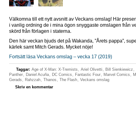
Välkomna till ett nytt avsnitt av Veckans omslag! Här presen
i vanlig ordning de i mina ögon snyggaste omslagen från 
skörd från förlagen i staterna.
Den här veckan bjuds det på Wakanda, ”Årets pappa”, sup
kärlek samt Mitch Gerads. Mycket nöje!
Fortsätt läsa Veckans omslag – vecka 17 (2019)
Taggar:
Age of X-Man: X-Tremists
,
Ariel Olivetti
,
Bill Sienkiewicz
,
Panther
,
Daniel Acuña
,
DC Comics
,
Fantastic Four
,
Marvel Comics
,
M
Gerads
,
Rahzzah
,
Thanos
,
The Flash
,
Veckans omslag
Skriv en kommentar