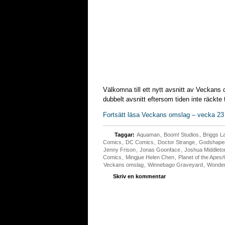
Välkomna till ett nytt avsnitt av Veckans 
dubbelt avsnitt eftersom tiden inte räckte 
Fortsätt läsa Veckans omslag – vecka 23
Taggar:
Aquaman
,
Boom! Studios
,
Briggs L
Comics
,
DC Comics
,
Doctor Strange
,
Godshape
Jenny Frison
,
Jonas Goonface
,
Joshua Middleto
Comics
,
Mingjue Helen Chen
,
Planet of the Apes
Veckans omslag
,
Winnebago Graveyard
,
Wonde
Skriv en kommentar