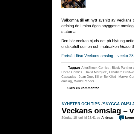
Välkomna till ett nytt avsnitt av Veckans 
ordning de i mina ögon snyggaste omslage
staterna.
Den här veckan bjuds det på blytung act
ondskefull demon och matriarken Grace B
Fortsätt läsa Veckans omslag – vecka 28
Taggar:
AfterShock Comics
,
Black Panther 
Horse Comics
,
David Marquez
,
Elizabeth Breitwe
Cassaday
,
Juan Doe
,
Kill or Be Killed
,
Marvel Co
omslag
,
World Reader
Skriv en kommentar
NYHETER OCH TIPS
/
SNYGGA OMSL
Veckans omslag – v
söndag 18 juni, kl 23:41 av
Andreas
komm
0