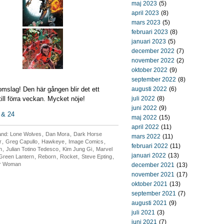
maj 2023
(5)
april 2023
(8)
mars 2023
(5)
februari 2023
(8)
januari 2023
(5)
december 2022
(7)
november 2022
(2)
oktober 2022
(9)
september 2022
(8)
omslag! Den här gången blir det ett
augusti 2022
(6)
till förra veckan. Mycket nöje!
juli 2022
(8)
juni 2022
(9)
 & 24
maj 2022
(15)
april 2022
(11)
and: Lone Wolves
,
Dan Mora
,
Dark Horse
mars 2022
(11)
r
,
Greg Capullo
,
Hawkeye
,
Image Comics
,
februari 2022
(11)
n
,
Julian Totino Tedesco
,
Kim Jung Gi
,
Marvel
januari 2022
(13)
/Green Lantern
,
Reborn
,
Rocket
,
Steve Epting
,
r Woman
december 2021
(13)
november 2021
(17)
oktober 2021
(13)
september 2021
(7)
augusti 2021
(9)
juli 2021
(3)
juni 2021
(7)