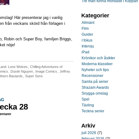
Tre män funna mördade i Klippan
Kategorier
omslag! Här presenterar jag i vanlig
Allmänt
n från veckans skörd från förlagen i
Film
Guider
, Robin och Super Boy, familjen Briggs,
I fokus
et nöje!
Intervju
iPad
Krönikor och åsikter
Moderna klassiker
Land: Lone Wolves
,
Chilling Adventures of
Nyheter och tips
omics
,
Dustin Nguyen
,
Image Comics
,
Jeffrey
Recensioner
thern Bastards
,
Super Sons
Samla på serier
Shazam Awards
Snygga omslag
Spel
AG
ecka 28
Tävling
Teckna serier
ntarer
Arkiv
juli 2026
(7)
februari 2026
(2)