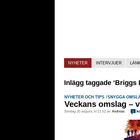
NYHETER
INTERVJUER
LÄN
Inlägg taggade ‘Briggs
NYHETER OCH TIPS
/
SNYGGA OMSL
Veckans omslag – v
söndag 20 augusti, kl 21:52 av
Andreas
ko
1