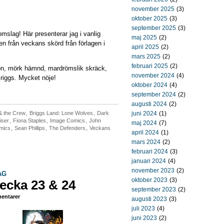
november 2025
(3)
oktober 2025
(3)
september 2025
(3)
omslag! Här presenterar jag i vanlig
maj 2025
(2)
n från veckans skörd från förlagen i
april 2025
(2)
mars 2025
(2)
februari 2025
(2)
ion, mörk hämnd, mardrömslik skräck,
november 2024
(4)
riggs. Mycket nöje!
oktober 2024
(4)
september 2024
(2)
augusti 2024
(2)
& the Crew
,
Briggs Land: Lone Wolves
,
Dark
juni 2024
(1)
iser
,
Fiona Staples
,
Image Comics
,
John
maj 2024
(7)
mics
,
Sean Phillips
,
The Defenders
,
Veckans
april 2024
(1)
mars 2024
(2)
februari 2024
(3)
januari 2024
(4)
november 2023
(2)
AG
oktober 2023
(3)
ecka 23 & 24
september 2023
(2)
entarer
augusti 2023
(3)
juli 2023
(4)
juni 2023
(2)