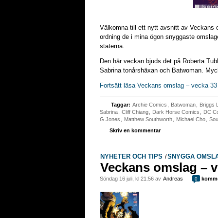
Välkomna till ett nytt avsnitt av Veckans 
ordning de i mina ögon snyggaste omslage
staterna.
Den här veckan bjuds det på Roberta Tubb
Sabrina tonårshäxan och Batwoman. Myck
Fortsätt läsa Veckans omslag – vecka 33
Taggar:
Archie Comics
,
Batwoman
,
Briggs 
Sabrina
,
Cliff Chiang
,
Dark Horse Comics
,
DC C
G Jones
,
Matthew Southworth
,
Michael Cho
,
Sou
Skriv en kommentar
NYHETER OCH TIPS
/
SNYGGA OMSL
Veckans omslag – v
söndag 16 juli, kl 21:56 av
Andreas
komme
0