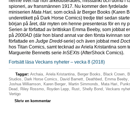
henne livet när hon arkebuserades, misstänkt och dömd i rä
spioneri, av fransmännen 1917. Nu kommer den fyrdelade
miniserien
Mata Hari,
som också är Berger Books (Karen B
underetikett på Dark Horse Comics) tredje titel sedan starte
början på året, där myten om henne presenteras för en ny p
Serien är författad av brittiskan Emma Beeby, som jobbat en
på
2000AD
(där hon bland annat var den första kvinnan s
författade en
Judge Dredd
-serie) och även jobbat med
Doc
hos Titan Comics, samt tecknad av Ariela Kristantina som t
Marguerite Bennetts serie
InSEXts
(AfterShock Comics).
Fortsätt läsa Veckans nyheter – vecka 8 (2018)
Taggar:
Archaia
,
Ariela Kristantina
,
Berger Books
,
Black Crown
,
B
Studios
,
Dark Horse Comics
,
David Barnett
,
Deathbed
,
Emma Beeby
Joshua Williamson
,
Karen Berger
,
Martin Simmonds
,
Mata Hari
,
Punks
Dead
,
Riley Rossmo
,
Royden Lepp
,
Rust
,
Shelly Bond
,
Veckans nyhe
Vertigo
Skriv en kommentar