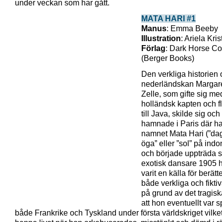
under veckan som har gått.
MATA HARI #1
Manus
: Emma Beeby
Illustration
: Ariela Kri
Förlag
: Dark Horse C
(Berger Books)
Den verkliga historien
nederländskan Margar
Zelle, som gifte sig me
holländsk kapten och f
till Java, skilde sig och
hamnade i Paris där ha
namnet Mata Hari (”da
öga” eller ”sol” på ind
och började uppträda 
exotisk dansare 1905 ha
varit en källa för berätte
både verkliga och fikti
på grund av det tragis
att hon eventuellt var s
både Frankrike och Tyskland under första världskriget vilke