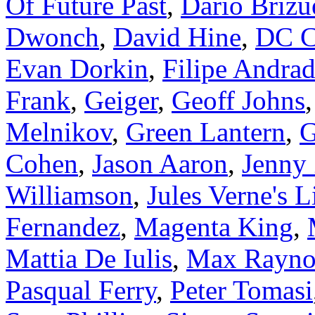
Of Future Past
,
Dario Brizu
Dwonch
,
David Hine
,
DC C
Evan Dorkin
,
Filipe Andra
Frank
,
Geiger
,
Geoff Johns
Melnikov
,
Green Lantern
,
G
Cohen
,
Jason Aaron
,
Jenny
Williamson
,
Jules Verne's 
Fernandez
,
Magenta King
,
Mattia De Iulis
,
Max Rayno
Pasqual Ferry
,
Peter Tomasi