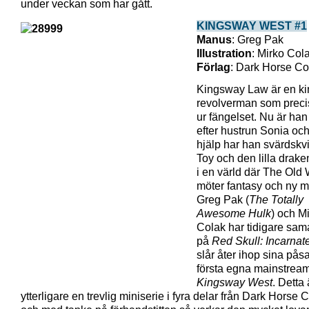
under veckan som har gått.
KINGSWAY WEST #1
Manus
: Greg Pak
Illustration
: Mirko Col
Förlag
: Dark Horse C
Kingsway Law är en ki
revolverman som preci
ur fängelset. Nu är han
efter hustrun Sonia och 
hjälp har han svärdsk
Toy och den lilla drake
i en värld där The Old
möter fantasy och ny m
Greg Pak (
The Totally
Awesome Hulk
) och M
Colak har tidigare sam
på
Red Skull: Incarnat
slår åter ihop sina pås
första egna mainstrea
Kingsway West
. Detta 
ytterligare en trevlig miniserie i fyra delar från Dark Horse