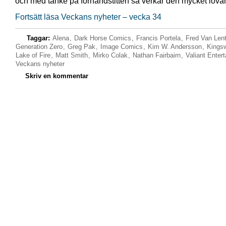
och med tanke på förhandstitten så verkar den mycket lova
Fortsätt läsa Veckans nyheter – vecka 34
Taggar:
Alena
,
Dark Horse Comics
,
Francis Portela
,
Fred Van Len
Generation Zero
,
Greg Pak
,
Image Comics
,
Kim W. Andersson
,
Kings
Lake of Fire
,
Matt Smith
,
Mirko Colak
,
Nathan Fairbairn
,
Valiant Enter
Veckans nyheter
Skriv en kommentar