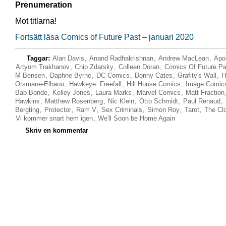
Prenumeration
Mot titlarna!
Fortsätt läsa Comics of Future Past – januari 2020
Taggar:
Alan Davis
,
Anand Radhakrishnan
,
Andrew MacLean
,
Apoc
Artyom Trakhanov
,
Chip Zdarsky
,
Colleen Doran
,
Comics Of Future Pa
M Bensen
,
Daphne Byrne
,
DC Comics
,
Donny Cates
,
Grafity's Wall
,
H
Otsmane-Elhaou
,
Hawkeye: Freefall
,
Hill House Comics
,
Image Comic
Bab Bonde
,
Kelley Jones
,
Laura Marks
,
Marvel Comics
,
Matt Fraction
Hawkins
,
Matthew Rosenberg
,
Nic Klein
,
Otto Schmidt
,
Paul Renaud
,
Bergting
,
Protector
,
Ram V
,
Sex Criminals
,
Simon Roy
,
Tarot
,
The Cl
Vi kommer snart hem igen
,
We'll Soon be Home Again
Skriv en kommentar