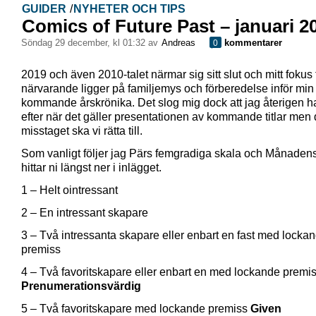
GUIDER
/
NYHETER OCH TIPS
Comics of Future Past – januari 2
söndag 29 december, kl 01:32 av
Andreas
kommentarer
0
2019 och även 2010-talet närmar sig sitt slut och mitt fokus 
närvarande ligger på familjemys och förberedelse inför min
kommande årskrönika. Det slog mig dock att jag återigen h
efter när det gäller presentationen av kommande titlar men 
misstaget ska vi rätta till.
Som vanligt följer jag Pärs femgradiga skala och Månadens
hittar ni längst ner i inlägget.
1 – Helt ointressant
2 – En intressant skapare
3 – Två intressanta skapare eller enbart en fast med locka
premiss
4 – Två favoritskapare eller enbart en med lockande premi
Prenumerationsvärdig
5 – Två favoritskapare med lockande premiss
Given