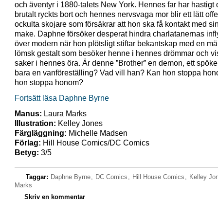
och äventyr i 1880-talets New York. Hennes far har hastigt
brutalt ryckts bort och hennes nervsvaga mor blir ett lätt offe
ockulta skojare som försäkrar att hon ska få kontakt med si
make. Daphne försöker desperat hindra charlatanernas inf
över modern när hon plötsligt stiftar bekantskap med en mä
lömsk gestalt som besöker henne i hennes drömmar och vi
saker i hennes öra. Är denne ”Brother” en demon, ett spöke 
bara en vanföreställing? Vad vill han? Kan hon stoppa ho
hon stoppa honom?
Fortsätt läsa Daphne Byrne
Manus:
Laura Marks
Illustration:
Kelley Jones
Färgläggning:
Michelle Madsen
Förlag:
Hill House Comics/DC Comics
Betyg:
3/5
Taggar:
Daphne Byrne
,
DC Comics
,
Hill House Comics
,
Kelley Jo
Marks
Skriv en kommentar