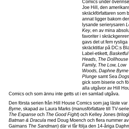
Comics under överins
Joe Hill, den amerikan
skräckförfattaren som 
annat ligger bakom de
lysande serierysaren
L
Key
, en av mina absol
favoriter i skräckgenren
gavs det ut fem rysliga
skräcktitlar på DC:s Bl
Label-etikett,
Basketful
Heads
,
The Dollhouse
Family,
The Low, Low
Woods,
Daphne Byrne
Plunge
samt Sea
Dog
gick som biserie och fö
alla utgåvor av Hill Ho
Comics och som ännu inte getts ut i en samlad utgåva.
Den första serien från Hill House Comics som jag läste var
Byrne
, skapad av Laura Marks (manusförfattare till TV-seri
The Expanse
och
The Good Fight
) och Kelley Jones (trilog
Batman & Dracula
med Doug Moench och flera nummer av 
Gaimans
The Sandman
) där vi får följa den 14-åriga Dap