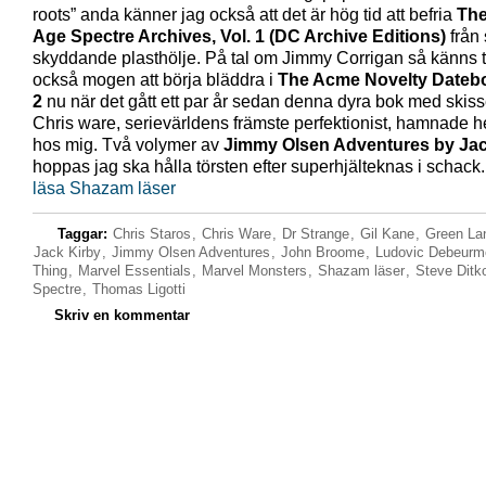
roots” anda känner jag också att det är hög tid att befria
The
Age Spectre Archives, Vol. 1 (DC Archive Editions)
från s
skyddande plasthölje. På tal om Jimmy Corrigan så känns 
också mogen att börja bläddra i
The Acme Novelty Datebo
2
nu när det gått ett par år sedan denna dyra bok med skiss
Chris ware, serievärldens främste perfektionist, hamnade
hos mig. Två volymer av
Jimmy Olsen Adventures by Jac
hoppas jag ska hålla törsten efter superhjälteknas i schack
läsa Shazam läser
Taggar:
Chris Staros
,
Chris Ware
,
Dr Strange
,
Gil Kane
,
Green La
Jack Kirby
,
Jimmy Olsen Adventures
,
John Broome
,
Ludovic Debeurm
Thing
,
Marvel Essentials
,
Marvel Monsters
,
Shazam läser
,
Steve Ditk
Spectre
,
Thomas Ligotti
Skriv en kommentar