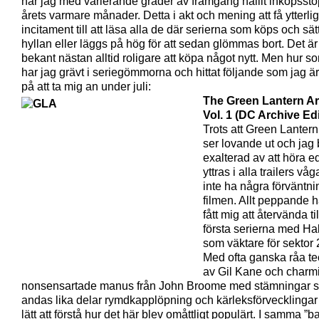
har jag med varierande grader av framgång hållit inköpsst
årets varmare månader. Detta i akt och mening att få ytterli
incitament till att läsa alla de där serierna som köps och sätt
hyllan eller läggs på hög för att sedan glömmas bort. Det ä
bekant nästan alltid roligare att köpa något nytt. Men hur s
har jag grävt i seriegömmorna och hittat följande som jag ä
på att ta mig an under juli:
The Green Lantern Ar
Vol. 1 (DC Archive Ed
Trots att Green Lanter
ser lovande ut och jag b
exalterad av att höra e
yttras i alla trailers våg
inte ha några förväntni
filmen. Allt peppande 
fått mig att återvända ti
första serierna med Ha
som väktare för sektor
Med ofta ganska råa te
av Gil Kane och charm
nonsensartade manus från John Broome med stämningar 
andas lika delar rymdkapplöpning och kärleksförvecklingar 
lätt att förstå hur det här blev omåttligt populärt. I samma ”b