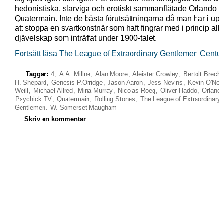
hedonistiska, slarviga och erotiskt sammanflätade Orlando
Quatermain. Inte de bästa förutsättningarna då man har i u
att stoppa en svartkonstnär som haft fingrar med i princip all
djävelskap som inträffat under 1900-talet.
Fortsätt läsa The League of Extraordinary Gentlemen Cent
Taggar:
4
,
A.A. Millne
,
Alan Moore
,
Aleister Crowley
,
Bertolt Brec
H. Shepard
,
Genesis P.Orridge
,
Jason Aaron
,
Jess Nevins
,
Kevin O'Nei
Weill
,
Michael Allred
,
Mina Murray
,
Nicolas Roeg
,
Oliver Haddo
,
Orlan
Psychick TV
,
Quatermain
,
Rolling Stones
,
The League of Extraordinar
Gentlemen
,
W. Somerset Maugham
Skriv en kommentar