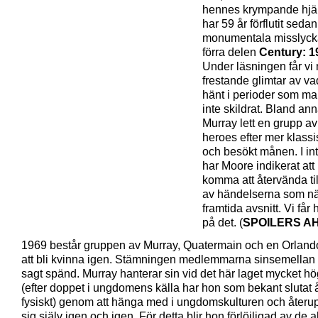
hennes krympande hjä
har 59 år förflutit seda
monumentala misslyck
förra delen
Century: 1
Under läsningen får v
frestande glimtar av v
hänt i perioder som m
inte skildrat. Bland ann
Murray lett en grupp a
heroes efter mer klassis
och besökt månen. I int
har Moore indikerat att
komma att återvända til
av händelserna som n
framtida avsnitt. Vi får
på det. (
SPOILERS AH
1969 består gruppen av Murray, Quatermain och en Orland
att bli kvinna igen. Stämningen medlemmarna sinsemellan 
sagt spänd. Murray hanterar sin vid det här laget mycket hö
(efter doppet i ungdomens källa har hon som bekant slutat 
fysiskt) genom att hänga med i ungdomskulturen och återu
sig själv igen och igen. För detta blir hon förlöjligad av de a