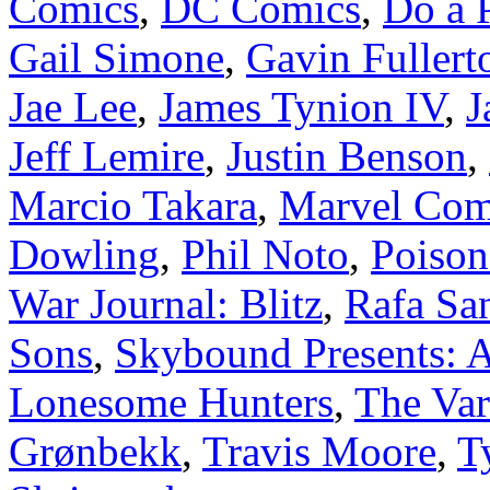
Comics
,
DC Comics
,
Do a
Gail Simone
,
Gavin Fullert
Jae Lee
,
James Tynion IV
,
J
Jeff Lemire
,
Justin Benson
,
Marcio Takara
,
Marvel Com
Dowling
,
Phil Noto
,
Poison
War Journal: Blitz
,
Rafa Sa
Sons
,
Skybound Presents: A
Lonesome Hunters
,
The Var
Grønbekk
,
Travis Moore
,
T