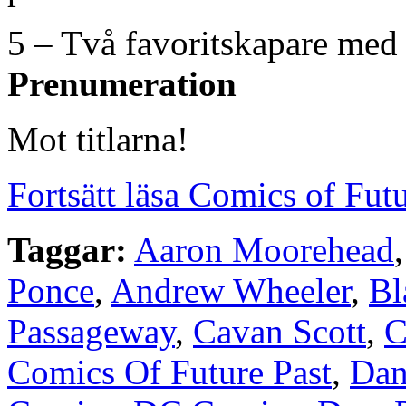
5 – Två favoritskapare med
Prenumeration
Mot titlarna!
Fortsätt läsa Comics of Fut
Taggar:
Aaron Moorehead
Ponce
,
Andrew Wheeler
,
Bl
Passageway
,
Cavan Scott
,
C
Comics Of Future Past
,
Dan