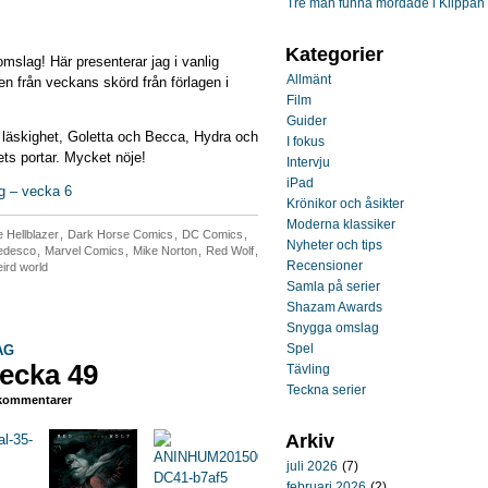
Tre män funna mördade i Klippan
Kategorier
omslag! Här presenterar jag i vanlig
Allmänt
n från veckans skörd från förlagen i
Film
Guider
 läskighet, Goletta och Becca, Hydra och
I fokus
ets portar. Mycket nöje!
Intervju
iPad
g – vecka 6
Krönikor och åsikter
Moderna klassiker
 Hellblazer
,
Dark Horse Comics
,
DC Comics
,
Nyheter och tips
Tedesco
,
Marvel Comics
,
Mike Norton
,
Red Wolf
,
Recensioner
ird world
Samla på serier
Shazam Awards
Snygga omslag
Spel
AG
ecka 49
Tävling
Teckna serier
ommentarer
Arkiv
juli 2026
(7)
februari 2026
(2)