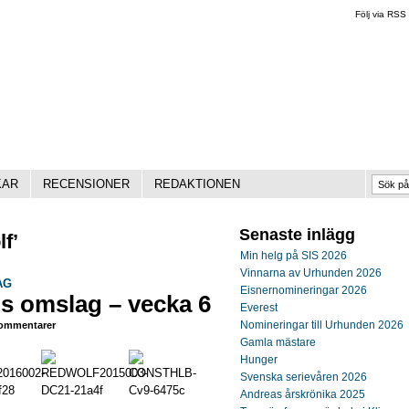
Följ via RSS
KAR
RECENSIONER
REDAKTIONEN
Senaste inlägg
f’
Min helg på SIS 2026
Vinnarna av Urhunden 2026
AG
Eisnernomineringar 2026
ns omslag – vecka 6
Everest
Nomineringar till Urhunden 2026
ommentarer
Gamla mästare
Hunger
Svenska serievåren 2026
Andreas årskrönika 2025