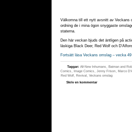
Välkomna till ett nytt avsnitt av Veckans 
ordning de i mina ögon snyggaste omslage
staterna.
Den här veckan bjuds det äntligen på acti
läskiga Black Deer, Red Wolf och D’Alfons
Fortsätt läsa Veckans omslag – vecka 49
Taggar:
All-New Inhumans
,
Batman and Robi
Comics
,
Image Comics
,
Jenny Frison
,
Marco D'A
Red Wolf
,
Revival
,
Veckans omslag
Skriv en kommentar