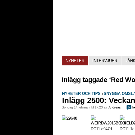
NYHETER
INTERVJUER
LÄN
Inlägg taggade ‘Red Wol
NYHETER OCH TIPS
/
SNYGGA OMSL
Inlägg 2500: Vecka
söndag 14 februari, kl 17:23 av
Andreas
k
0