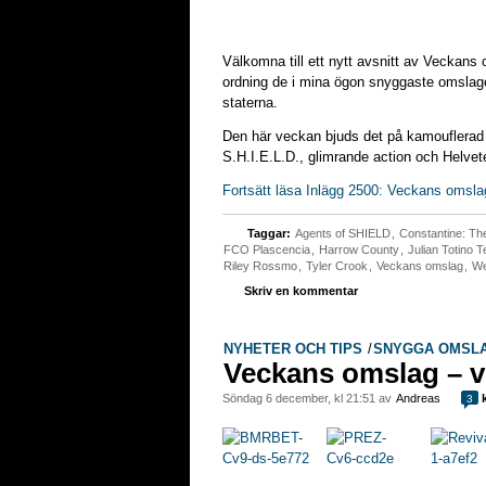
Välkomna till ett nytt avsnitt av Veckans 
ordning de i mina ögon snyggaste omslage
staterna.
Den här veckan bjuds det på kamouflerad
S.H.I.E.L.D., glimrande action och Helvet
Fortsätt läsa Inlägg 2500: Veckans omsla
Taggar:
Agents of SHIELD
,
Constantine: The
FCO Plascencia
,
Harrow County
,
Julian Totino 
Riley Rossmo
,
Tyler Crook
,
Veckans omslag
,
We
Skriv en kommentar
NYHETER OCH TIPS
/
SNYGGA OMSL
Veckans omslag – v
söndag 6 december, kl 21:51 av
Andreas
k
3