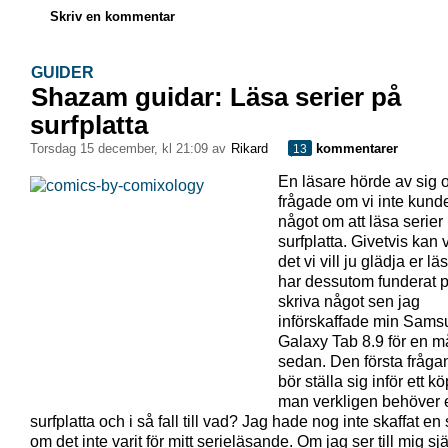
Skriv en kommentar
GUIDER
Shazam guidar: Läsa serier på
surfplatta
torsdag 15 december, kl 21:09 av
Rikard
kommentarer
13
En läsare hörde av sig 
frågade om vi inte kund
något om att läsa serier
surfplatta. Givetvis kan 
det vi vill ju glädja er lä
har dessutom funderat p
skriva något sen jag
införskaffade min Sams
Galaxy Tab 8.9 för en 
sedan. Den första fråg
bör ställa sig inför ett k
man verkligen behöver 
surfplatta och i så fall till vad? Jag hade nog inte skaffat en 
om det inte varit för mitt serieläsande. Om jag ser till mig sj