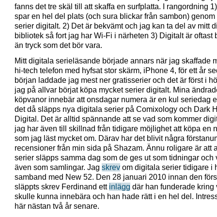
fanns det tre skäl till att skaffa en surfplatta. I rangordning 1
spar en hel del plats (och sura blickar från sambon) genom 
serier digitalt. 2) Det är bekvämt och jag kan ta del av mitt d
bibliotek så fort jag har Wi-Fi i närheten 3) Digitalt är oftast 
än tryck som det bör vara.
Mitt digitala serieläsande började annars när jag skaffade m
hi-tech telefon med hyfsat stor skärm, iPhone 4, för ett år se
början laddade jag mest ner gratisserier och det är först i h
jag på allvar börjat köpa mycket serier digitalt. Mina ändra
köpvanor innebär att onsdagar numera är en kul seriedag 
det då släpps nya digitala serier på Comixology och Dark 
Digital. Det är alltid spännande att se vad som kommer digi
jag har även till skillnad från tidigare möjlighet att köpa en 
som jag läst mycket om. Därav har det blivit några förstan
recensioner från min sida på Shazam. Ännu roligare är att all
serier släpps samma dag som de ges ut som tidningar och v
även som samlingar. Jag
skrev
om digitala serier tidigare i 
samband med New 52. Den 28 januari 2010 innan den förs
släppts skrev Ferdinand ett
inlägg
där han funderade kring 
skulle kunna innebära och han hade rätt i en hel del. Intres
här nästan två år senare.