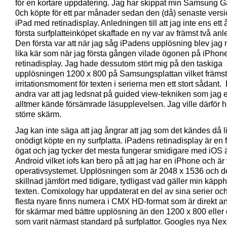
för en kortare uppdatering. Jag har skippat min Samsung G
0ch köpte för ett par månader sedan den (då) senaste vers
iPad med retinadisplay. Anledningen till att jag inte ens ett å
första surfplatteinköpet skaffade en ny var av främst två anl
Den första var att när jag såg iPadens upplösning blev jag
lika kär som när jag första gången vilade ögonen på iPhon
retinadisplay. Jag hade dessutom stört mig på den taskiga
upplösningen 1200 x 800 på Samsungsplattan vilket främst 
irritationsmoment för texten i serierna men ett stort sådant.
andra var att jag ledsnat på guided view-tekniken som jag 
alltmer kände försämrade läsupplevelsen. Jag ville därför 
större skärm.
Jag kan inte säga att jag ångrar att jag som det kändes då l
onödigt köpte en ny surfplatta. iPadens retinadisplay är en f
ögat och jag tycker det mesta fungerar smidigare med iOS 
Android vilket iofs kan bero på att jag har en iPhone och är
operativsystemet. Upplösningen som är 2048 x 1536 och det
skillnad jämfört med tidigare, tydligast vad gäller min käpp
texten. Comixology har uppdaterat en del av sina serier oc
flesta nyare finns numera i CMX HD-format som är direkt a
för skärmar med bättre upplösning än den 1200 x 800 eller 
som varit närmast standard på surfplattor. Googles nya Ne