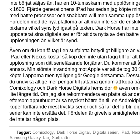
inte börjat säljas än, har en 10-tumsskärm med upplösnin
x 1600. Fjärde generationens iPad har sedan jag köpte mi
med bättre processor och snabbare wifi men samma upplös
Fördelen med de nya plattorna är att man inte ser de enski
pixlarna vilket syns tydligast på texten. Dark Horse har inte
uppdaterat sina digitala serier för att dra nytta av den bättre
upplösningen än vilket är synd.
Även om du kan få tag i en surfplatta betydligt billigare än 
iPad eller Nexus kostar så köp den inte utan lägg till för att
upplösning som ditt serieläsande förtjänar. Du kommer att 
annars. Min största invändning mot Apple var att de tog 30
köpte i apparna men tydligen gör Google detsamma. Dess
du undvika att ge mer pengar till jättarna genom att köpa på
Comixology och Dark Horse Digitals hemsidor
även om d
lite längre tid. Om jag ska rekommendera en platta så är de
eftersom apputbudet är så mycket bättre än till en Androidpl
köper fortfarande mest tryckta serier och så lär det förbli, dig
serier kan inte ersätta det. Fördelen är givetvis smidigheten
de inte tar någon plats.
Taggar:
Comixology
,
Dark Horse Digital
,
Digitala serier
,
iPad
,
Nex
Samsung Galaxy Tab
,
Surfplattor