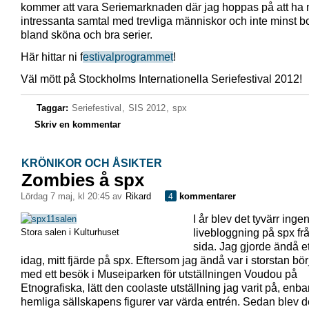
kommer att vara Seriemarknaden där jag hoppas på att ha
intressanta samtal med trevliga människor och inte minst b
bland sköna och bra serier.
Här hittar ni f
estivalprogrammet
!
Väl mött på Stockholms Internationella Seriefestival 2012!
Taggar:
Seriefestival
,
SIS 2012
,
spx
Skriv en kommentar
KRÖNIKOR OCH ÅSIKTER
Zombies å spx
lördag 7 maj, kl 20:45 av
Rikard
kommentarer
4
I år blev det tyvärr inge
Stora salen i Kulturhuset
livebloggning på spx fr
sida. Jag gjorde ändå e
idag, mitt fjärde på spx. Eftersom jag ändå var i storstan bö
med ett besök i Museiparken för utställningen Voudou på
Etnografiska, lätt den coolaste utställning jag varit på, enba
hemliga sällskapens figurer var värda entrén. Sedan blev d