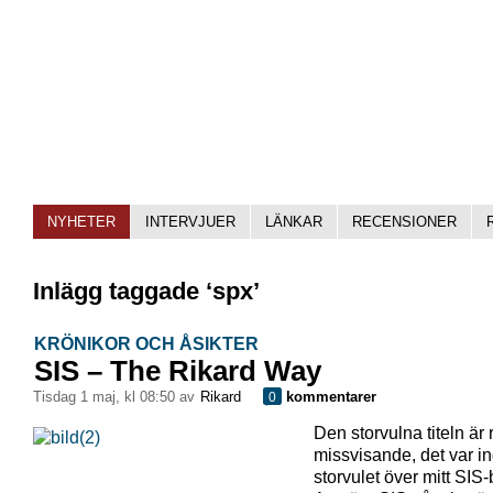
NYHETER
INTERVJUER
LÄNKAR
RECENSIONER
Inlägg taggade ‘spx’
KRÖNIKOR OCH ÅSIKTER
SIS – The Rikard Way
tisdag 1 maj, kl 08:50 av
Rikard
kommentarer
0
Den storvulna titeln är r
missvisande, det var in
storvulet över mitt SIS