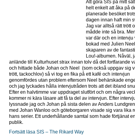
Att göra SIS på mitt sät
helt enkelt att åka på d
planerade besöket trots
dagen innan haft min 
Jag var alltså rätt trött 
mådde inte så bra. Me
var där och en intervju 
bokad med Julien Neel
skaparen av de fantast
Lou!-albumen. Nåväl, 
anlände till Kulturhuset strax innan tolv då det fortfarande v
och hittade både Johan och Neel (som också uppgav sig va
trött, tackochlov) så vi tog en fika på ett kafé och intervjun
genomfördes utan problem eftersom Neel behärskade enge
och jag lyckades hålla intervjutråden trots att det ibland snur
Efter en halvtimme var uppdraget slutfört och om några vec
kommer ni kära läsare att få ta del av intervjun. Efter intervj
lyssnade jag och Johan på sista delen av Anders Lundgren
med Johan Wanloo och göteborgaren visade sig vara lika r
hans serier. Ett underhållande samtal som hade förtjänat en
publik.
Fortsätt läsa SIS – The Rikard Way