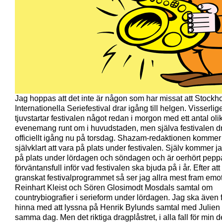
Jag hoppas att det inte är någon som har missat att Stockh
Internationella Seriefestival drar igång till helgen. Visserlig
tjuvstartar festivalen något redan i morgon med ett antal oli
evenemang runt om i huvudstaden, men själva festivalen d
officiellt igång nu på torsdag. Shazam-redaktionen kommer
självklart att vara på plats under festivalen. Själv kommer j
på plats under lördagen och söndagen och är oerhört pep
förväntansfull inför vad festivalen ska bjuda på i år. Efter att
granskat festivalprogrammet så ser jag allra mest fram emo
Reinhart Kleist och Sören Glosimodt Mosdals samtal om
countrybiografier i serieform under lördagen. Jag ska även 
hinna med att lyssna på Henrik Bylunds samtal med Julien
samma dag. Men det riktiga dragplåstret, i alla fall för min d