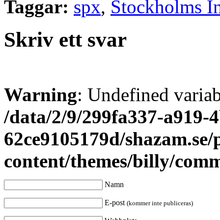
Taggar:
spx
,
Stockholms Int
Skriv ett svar
Warning
: Undefined varia
/data/2/9/299fa337-a919-4
62ce9105179d/shazam.se/
content/themes/billy/com
Namn
E-post
(kommer inte publiceras)