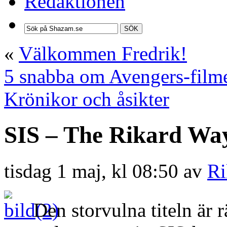
Redaktionen
SÖK
«
Välkommen Fredrik!
5 snabba om Avengers-film
Krönikor och åsikter
SIS – The Rikard Wa
tisdag 1 maj, kl 08:50 av
Ri
Den storvulna titeln är r