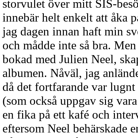
storvulet över mitt SIS-besö
innebär helt enkelt att åka p
jag dagen innan haft min sven
och mådde inte så bra. Men 
bokad med Julien Neel, skap
albumen. Nåväl, jag anlände 
då det fortfarande var lugn
(som också uppgav sig vara l
en fika på ett kafé och int
eftersom Neel behärskade e