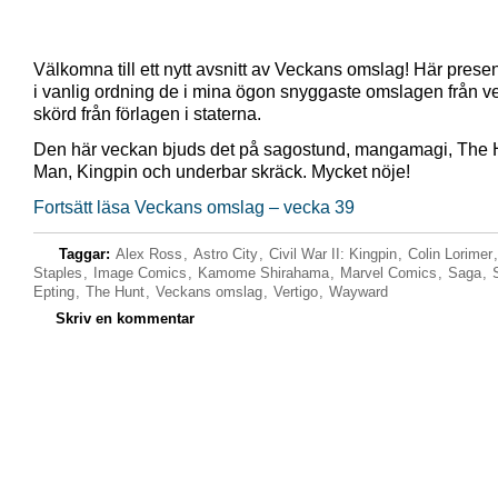
Välkomna till ett nytt avsnitt av Veckans omslag! Här presen
i vanlig ordning de i mina ögon snyggaste omslagen från 
skörd från förlagen i staterna.
Den här veckan bjuds det på sagostund, mangamagi, The
Man, Kingpin och underbar skräck. Mycket nöje!
Fortsätt läsa Veckans omslag – vecka 39
Taggar:
Alex Ross
,
Astro City
,
Civil War II: Kingpin
,
Colin Lorimer
Staples
,
Image Comics
,
Kamome Shirahama
,
Marvel Comics
,
Saga
,
Epting
,
The Hunt
,
Veckans omslag
,
Vertigo
,
Wayward
Skriv en kommentar