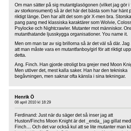
Om man sätter på sig mutantglasögonen (vilket jag gör i
av storkonsument) så är det här det bästa som har hänt 
riktigt länge. Den har allt det som gör X-men bra. Storska
pang pang med klassiska karaktärer som Wolvie, Colos
Psylocke och Nightcrawler. Mutanter mot människor. On
mutanthatande ljusskygga organisationer. You name it.
Men om man tar av sig brillorna så är det väl så där. Jag
att man måste vara en mutantfanboy/girl för att riktigt up
detta.
Ang. Finch. Han gjorde otroligt bra grejer med Moon Kni
Men utöver det, mest kalla saker. Han har den tekniska
begåvningen, men saknar ofta känsla i sina tekningar.
Henrik Ö
08 april 2010 kl 18:29
Ferdinand: Just när du säger det så inser jag att
Huston/Finchs Moon Knight är det _enda_ jag gillat med
Finch… Och det var också kul att se lite mutanter man 