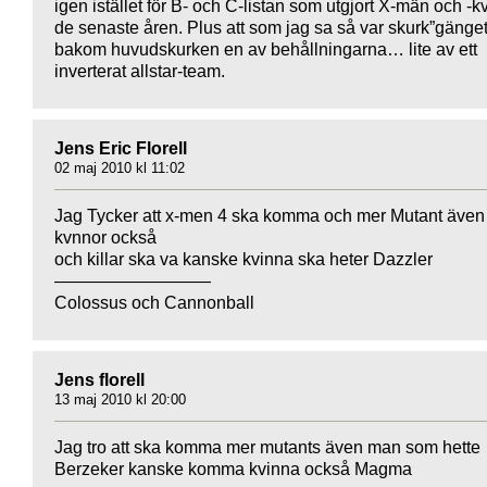
igen istället för B- och C-listan som utgjort X-män och -k
de senaste åren. Plus att som jag sa så var skurk”gänget
bakom huvudskurken en av behållningarna… lite av ett
inverterat allstar-team.
Jens Eric Florell
02 maj 2010 kl 11:02
Jag Tycker att x-men 4 ska komma och mer Mutant även
kvnnor också
och killar ska va kanske kvinna ska heter Dazzler
—————————
Colossus och Cannonball
Jens florell
13 maj 2010 kl 20:00
Jag tro att ska komma mer mutants även man som hette
Berzeker kanske komma kvinna också Magma