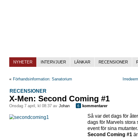
NYHETER
INTERVJUER
LÄNKAR
RECENSIONER
«
Förhandsinformation: Sanatorium
Irredeem
RECENSIONER
X-Men: Second Coming #1
onsdag 7 april, kl 08:37 av
Johan
kommentarer
6
Så var det dags för åte
dags för Marvels stor
event för sina mutanter
Second Coming #1
är