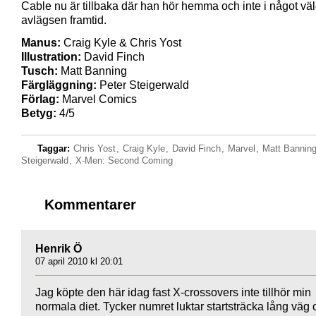
Cable nu är tillbaka där han hör hemma och inte i något väl
avlägsen framtid.
Manus:
Craig Kyle & Chris Yost
Illustration:
David Finch
Tusch:
Matt Banning
Färgläggning:
Peter Steigerwald
Förlag:
Marvel Comics
Betyg:
4/5
Taggar:
Chris Yost
,
Craig Kyle
,
David Finch
,
Marvel
,
Matt Bannin
Steigerwald
,
X-Men: Second Coming
Kommentarer
Henrik Ö
07 april 2010 kl 20:01
Jag köpte den här idag fast X-crossovers inte tillhör min
normala diet. Tycker numret luktar startsträcka lång väg