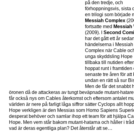
på den tredje, och
förhoppningsvis, sista 
en trilogi som började
Messiah Complex
(20
fortsatte med
Messiah
(2009). I
Second Comi
har det gått ett år seda
händelserna i Messiah
Complex när Cable oc
unga skyddsling Hope
tillbaka till nutiden efter
hoppat runt i framtiden
senaste tre åren för at
undan en rätt så sur Bi
Men de får det snabbt 
öronen då de attackeras av tungt beväpnade mutant-hatar
får också nys om Cables återkomst och eftersom antalet mut
världen är nere på farligt låga siffror sätter Cyclops allt hopp t
Hope verkligen är den Messias som Homo Sapiens Superio
desperat behöver och samlar ihop ett team för att hjälpa C
Hope. Men vem står bakom mutant-hatarna och håller i trå
vad är deras egentliga plan? Det återstår att se…