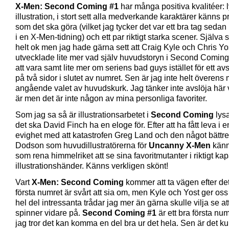
X-Men: Second Coming #1
har många positiva kvalitéer:
illustration, i stort sett alla medverkande karaktärer känns p
som det ska göra (vilket jag tycker det var ett bra tag seda
i en X-Men-tidning) och ett par riktigt starka scener. Själva s
helt ok men jag hade gärna sett att Craig Kyle och Chris Yo
utvecklade lite mer vad själv huvudstoryn i Second Comi
att vara samt lite mer om seriens bad guys istället för ett a
på två sidor i slutet av numret. Sen är jag inte helt överen
angående valet av huvudskurk. Jag tänker inte avslöja här
är men det är inte någon av mina personliga favoriter.
Som jag sa så är illustrationsarbetet i
Second Coming
lys
det ska David Finch ha en eloge för. Efter att ha fått leva i 
evighet med att katastrofen Greg Land och den något bättre
Dodson som huvudillustratörerna för
Uncanny X-Men
känn
som rena himmelriket att se sina favoritmutanter i riktigt ka
illustrationshänder. Känns verkligen skönt!
Vart
X-Men: Second Coming
kommer att ta vägen efter de
första numret är svårt att sia om, men Kyle och Yost ger oss
hel del intressanta trådar jag mer än gärna skulle vilja se at
spinner vidare på.
Second Coming #1
är ett bra första n
jag tror det kan komma en del bra ur det hela. Sen är det kul