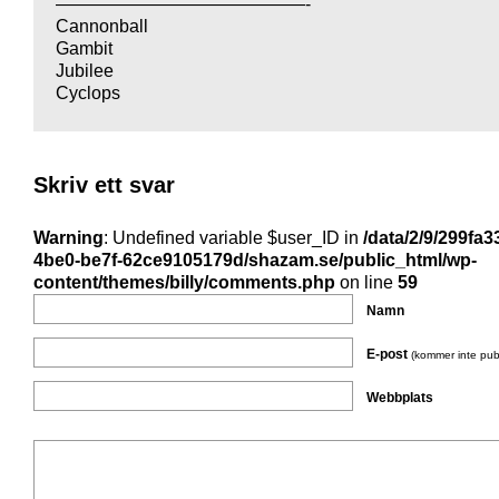
——————————————-
Cannonball
Gambit
Jubilee
Cyclops
Skriv ett svar
Warning
: Undefined variable $user_ID in
/data/2/9/299fa3
4be0-be7f-62ce9105179d/shazam.se/public_html/wp-
content/themes/billy/comments.php
on line
59
Namn
E-post
(kommer inte pub
Webbplats