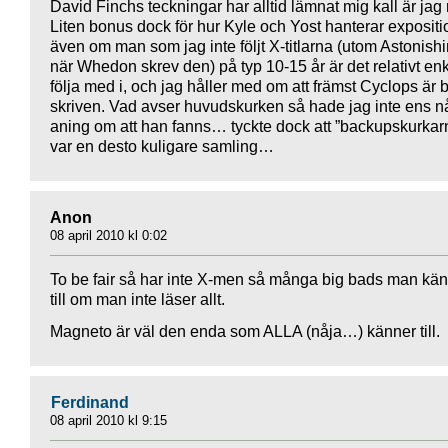
David Finchs teckningar har alltid lämnat mig kall är jag 
Liten bonus dock för hur Kyle och Yost hanterar expositi
även om man som jag inte följt X-titlarna (utom Astonish
när Whedon skrev den) på typ 10-15 år är det relativt enke
följa med i, och jag håller med om att främst Cyclops är 
skriven. Vad avser huvudskurken så hade jag inte ens n
aning om att han fanns… tyckte dock att ”backupskurkar
var en desto kuligare samling…
Anon
08 april 2010 kl 0:02
To be fair så har inte X-men så många big bads man kä
till om man inte läser allt.
Magneto är väl den enda som ALLA (nåja…) känner till.
Ferdinand
08 april 2010 kl 9:15