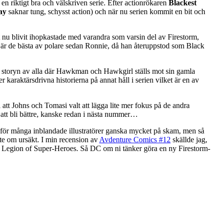
 en riktigt bra och välskriven serie. Efter actionrökaren
Blackest
ay
saknar tung, schysst action) och när nu serien kommit en bit och
nu blivit ihopkastade med varandra som varsin del av Firestorm,
kt är de bästa av polare sedan Ronnie, då han återuppstod som Black
storyn av alla där Hawkman och Hawkgirl ställs mot sin gamla
 karaktärsdrivna historierna på annat håll i serien vilket är en av
i att Johns och Tomasi valt att lägga lite mer fokus på de andra
att bli bättre, kanske redan i nästa nummer…
 för många inblandade illustratörer ganska mycket på skam, men så
lite om ursäkt. I min recension av
Avdenture Comics #12
skällde jag,
 till Legion of Super-Heroes. Så DC om ni tänker göra en ny Firestorm-