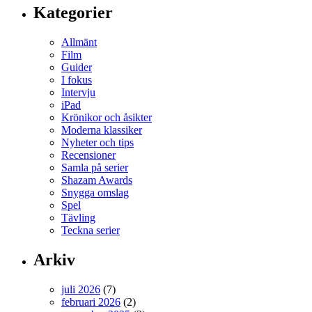
Kategorier
Allmänt
Film
Guider
I fokus
Intervju
iPad
Krönikor och åsikter
Moderna klassiker
Nyheter och tips
Recensioner
Samla på serier
Shazam Awards
Snygga omslag
Spel
Tävling
Teckna serier
Arkiv
juli 2026
(7)
februari 2026
(2)