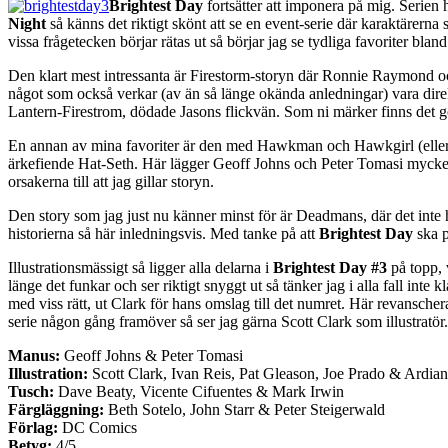
Brightest Day
fortsätter att imponera på mig. Serien h
Night
så känns det riktigt skönt att se en event-serie där karaktärerna 
vissa frågetecken börjar rätas ut så börjar jag se tydliga favoriter blan
Den klart mest intressanta är Firestorm-storyn där Ronnie Raymond o
något som också verkar (av än så länge okända anledningar) vara direkt
Lantern-Firestrom, dödade Jasons flickvän. Som ni märker finns det g
En annan av mina favoriter är den med Hawkman och Hawkgirl (eller
ärkefiende Hat-Seth. Här lägger Geoff Johns och Peter Tomasi mycket foku
orsakerna till att jag gillar storyn.
Den story som jag just nu känner minst för är Deadmans, där det inte
historierna så här inledningsvis. Med tanke på att
Brightest Day
ska p
Illustrationsmässigt så ligger alla delarna i
Brightest Day #3
på topp, 
länge det funkar och ser riktigt snyggt ut så tänker jag i alla fall in
med viss rätt, ut Clark för hans omslag till det numret. Här revanscher
serie någon gång framöver så ser jag gärna Scott Clark som illustratör. 
Manus:
Geoff Johns & Peter Tomasi
Illustration:
Scott Clark, Ivan Reis, Pat Gleason, Joe Prado & Ardia
Tusch:
Dave Beaty, Vicente Cifuentes & Mark Irwin
Färgläggning:
Beth Sotelo, John Starr & Peter Steigerwald
Förlag:
DC Comics
Betyg:
4/5