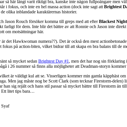
ar så här långt varit riktigt bra, kanske inte någon fullpoängare men väl
står i fokus, och inte en hel massa action (dock inte sagt att
Brightest D
d de olika inblandade karaktärernas historier.
ch Jason Rouch försöker komma till greps med att efter
Blackest Night
 farligt för dem. Inte blir det bättre av att Ronnie och Jason inte dire
ott om motsättningar här.
 är det Hawkwoman numera??). Det är också den mest actionbetonade 
s på action-biten, vilket bidrar till att skapa en bra balans till de mer
 hänt så mycket sedan
Brightest Day #1
, men det har nog sin förklaring 
ågå i 26 nummer så finns alla möjligheter att Deadman-storyn kommer 
vilket är väldigt kul att se. Visserligen kommer min gamla käpphäst om
te klaga. Men jag måste nog be Scott Clark (som tecknar Firestorm-delen) 
ar han sig rejält och hans stil passar så mycket bättre till Firestorm än
Ett litet tips bara…
n Syaf