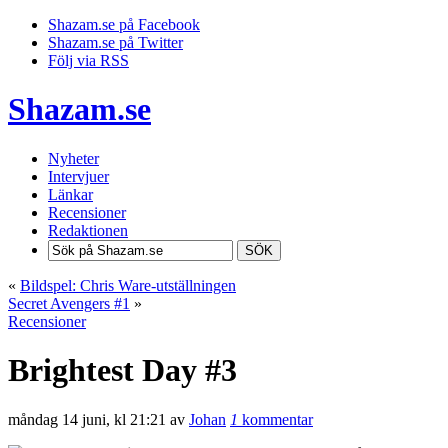
Shazam.se på Facebook
Shazam.se på Twitter
Följ via RSS
Shazam.se
Nyheter
Intervjuer
Länkar
Recensioner
Redaktionen
SÖK
«
Bildspel: Chris Ware-utställningen
Secret Avengers #1
»
Recensioner
Brightest Day #3
måndag 14 juni, kl 21:21 av
Johan
1
kommentar