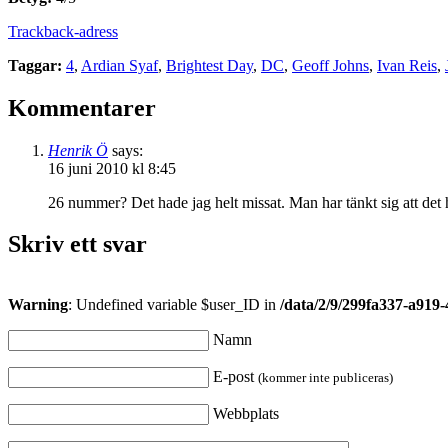
Trackback-adress
Taggar:
4
,
Ardian Syaf
,
Brightest Day
,
DC
,
Geoff Johns
,
Ivan Reis
,
Kommentarer
Henrik Ö
says:
16 juni 2010 kl 8:45
26 nummer? Det hade jag helt missat. Man har tänkt sig att det här
Skriv ett svar
Warning
: Undefined variable $user_ID in
/data/2/9/299fa337-a919
Namn
E-post
(kommer inte publiceras)
Webbplats