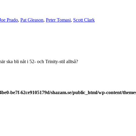
Joe Prado
,
Pat Gleason
,
Peter Tomasi
,
Scott Clark
 ska bli nåt i 52- och Trinity-stil alltså?
-4be0-be7f-62ce9105179d/shazam.se/public_html/wp-content/theme