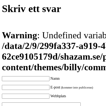
Skriv ett svar
Warning
: Undefined varia
/data/2/9/299fa337-a919-4
62ce9105179d/shazam.se/
content/themes/billy/com
Namn
E-post
(kommer inte publiceras)
Webbplats