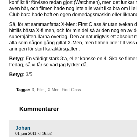
konflikt är förvisso redan gjort (Watchmen), men det funkar ri
även här, och filmen hade nog inte alls varit lika bra om Hell
Club bara hade haft en egen domedagsmaskin eller liknan
Så, för att sammanfatta: X-Men: First Class är utan tvekan 
hittills bästa X-filmen, och för min del så är den nog en av d
superhjälterullarna överlag. Den är naturligtvis ett absolut 
alla som någon gång gillat X-Men, men filmen lider till viss 
aningen för stort karaktärsgalleri.
Betyg:
En väldigt stark 3:a, eller kanske en 4. Ska se filme
fredag, så vi får se vad jag tycker då.
Betyg:
3/5
Taggar:
3
,
Film
,
X-Men: First Class
Kommentarer
Johan
01 juni 2011 kl 16:52