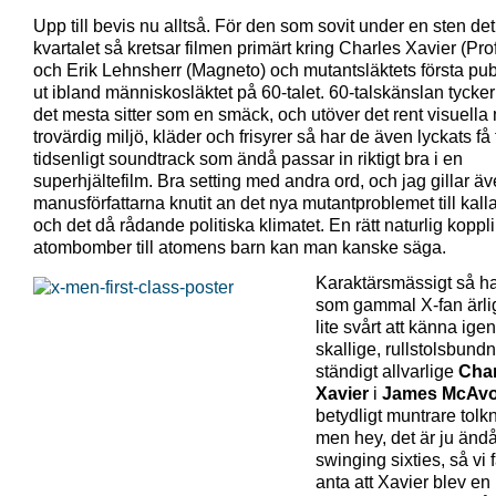
Upp till bevis nu alltså. För den som sovit under en sten de
kvartalet så kretsar filmen primärt kring Charles Xavier (Pro
och Erik Lehnsherr (Magneto) och mutantsläktets första pub
ut ibland människosläktet på 60-talet. 60-talskänslan tycker 
det mesta sitter som en smäck, och utöver det rent visuella
trovärdig miljö, kläder och frisyrer så har de även lyckats få ti
tidsenligt soundtrack som ändå passar in riktigt bra i en
superhjältefilm. Bra setting med andra ord, och jag gillar ä
manusförfattarna knutit an det nya mutantproblemet till kalla
och det då rådande politiska klimatet. En rätt naturlig koppl
atombomber till atomens barn kan man kanske säga.
Karaktärsmässigt så ha
som gammal X-fan ärlig
lite svårt att känna ige
skallige, rullstolsbund
ständigt allvarlige
Char
Xavier
i
James McAv
betydligt muntrare tolk
men hey, det är ju ändå
swinging sixties, så vi f
anta att Xavier blev en