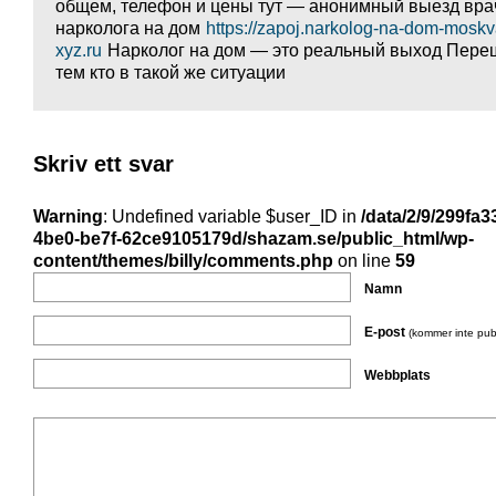
общем, телефон и цены тут — анонимный выезд вра
нарколога на дом
https://zapoj.narkolog-na-dom-moskv
xyz.ru
Нарколог на дом — это реальный выход Пере
тем кто в такой же ситуации
Skriv ett svar
Warning
: Undefined variable $user_ID in
/data/2/9/299fa3
4be0-be7f-62ce9105179d/shazam.se/public_html/wp-
content/themes/billy/comments.php
on line
59
Namn
E-post
(kommer inte pub
Webbplats