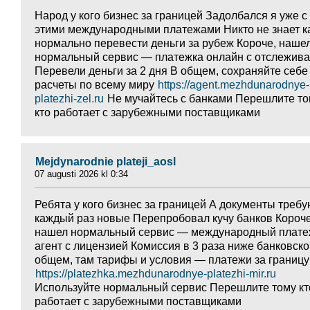
Народ у кого бизнес за границей Задолбался я уже с
этими международными платежами Никто не знает к
нормально перевести деньги за рубеж Короче, наше
нормальный сервис — платежка онлайн с отслежив
Перевели деньги за 2 дня В общем, сохраняйте себ
расчеты по всему миру
https://agent.mezhdunarodnye-
platezhi-zel.ru
Не мучайтесь с банками Перешлите т
кто работает с зарубежными поставщиками
Mejdynarodnie plateji_aosl
07 augusti 2026 kl 0:34
Ребята у кого бизнес за границей А документы требу
каждый раз новые Перепробовал кучу банков Короче
нашел нормальный сервис — международный плат
агент с лицензией Комиссия в 3 раза ниже банковско
общем, там тарифы и условия — платежи за границу
https://platezhka.mezhdunarodnye-platezhi-mir.ru
Используйте нормальный сервис Перешлите тому кт
работает с зарубежными поставщиками