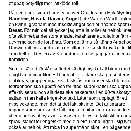
otippat) betydligt mer lättklädd roll.
På den goda sidan finner vi utöver Charles och Erik
Mysti
Banshee
,
Havok
,
Darwin
,
Angel
(inte Warren Worthington 
en kvinnlig variant med insektsvingar och brinnande spott)
Beast
. För min del så tycker jag att alla roller är helt ok, 
ofta så innebär det stora antalet karaktärer att alla inte får rik
utrymme som de förtjänar. Som det är nu så känns Angel o
Darwin rätt inslängda, och de tillför inte särskilt mycket till f
som helhet. Resten av X-ungdomarna ser jag gärna mer av 
framtiden.
Som ni säkert förstår så är det väldigt mycket att hinna med 
drygt två timmar film. Ett tjugotal karaktärer ska presentera
etableras, grupperingar ska fastslås, romanser ska blomstra
förtroenden ska uppstå och förintas, superkrafter ska uppd
effektiviseras, och allt detta ska paketeras i en 60-talskost
sättas in i en kalla kriget-kontext. Låter som upplagt för ett
misslyckande, men det är det faktiskt inte. Det är snarare
imponerande hur väl de fått ihop alla bitar, och känslan förs
ytterligare av att ryssar, fransoser och tyskar faktiskt pratar
språk istället för engelska med dialekt. Handlingen i sig tyc
också är helt ok. Att mixa in supermänniskor i en pågående