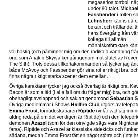
megaseriös torrboll n
under 80-talet.
Michae
Fassbender
i rollen 
Lehnsherr
känns däre
bekant och träffande, 
hans övergång från vä
kollega till allmän
människoföraktare känn
väl hastig (och påminner mig om den radikala vändning från 
ond som Anakin Skywalker går igenom mot slutet av Reven
The Sith). Trots dessa tillkortakommanden så tycker jag änd
både McAvoy och Fassbender gör sina roller riktigt bra, och
finns några riktigt starka scener dem emellan.
Övriga karaktärer tycker jag också överlag är riktigt bra. Ke
Bacon är som alltid (i alla fall om du frågar mig) bra, och gö
obehagligt avslappnad och såklart genomond
Sebastian 
Övriga medlemmar i Shaws
Hellfire Club
utgörs av telepat
Emma Frost
, tornadoskaparen
Riptide
(vi får vad jag min
aldrig reda på om det verkligen är Riptide) och den telepor
demonen
Azazel
(som för den oinvigde sägs vara Nightcra
farsa). Riptide och Azazel är klassiska sidekicks och funkar
sådana, medan Emma Frost fått en något större och (inte he