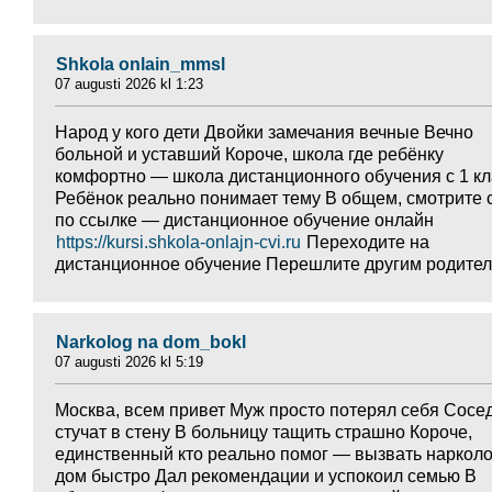
Shkola onlain_mmsl
07 augusti 2026 kl 1:23
Народ у кого дети Двойки замечания вечные Вечно
больной и уставший Короче, школа где ребёнку
комфортно — школа дистанционного обучения с 1 кл
Ребёнок реально понимает тему В общем, смотрите 
по ссылке — дистанционное обучение онлайн
https://kursi.shkola-onlajn-cvi.ru
Переходите на
дистанционное обучение Перешлите другим родите
Narkolog na dom_bokl
07 augusti 2026 kl 5:19
Москва, всем привет Муж просто потерял себя Сосе
стучат в стену В больницу тащить страшно Короче,
единственный кто реально помог — вызвать нарколо
дом быстро Дал рекомендации и успокоил семью В