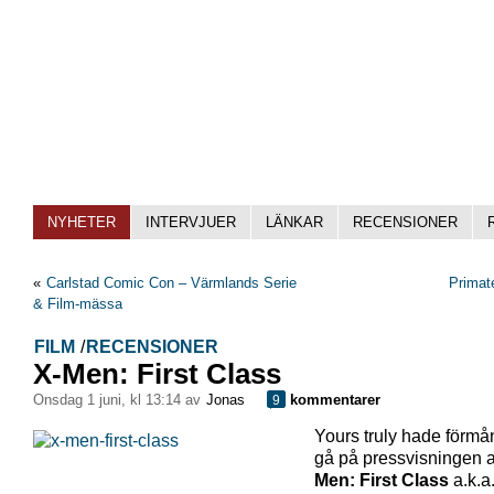
NYHETER
INTERVJUER
LÄNKAR
RECENSIONER
«
Carlstad Comic Con – Värmlands Serie
Primat
& Film-mässa
FILM
/
RECENSIONER
X-Men: First Class
onsdag 1 juni, kl 13:14 av
Jonas
kommentarer
9
Yours truly hade förmån
gå på pressvisningen 
Men: First Class
a.k.a