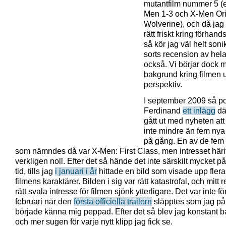
mutantfilm nummer 5 (e
Men 1-3 och X-Men Ori
Wolverine), och då jag
rätt friskt kring förhands
så kör jag väl helt son
sorts recension av hela
också. Vi börjar dock m
bakgrund kring filmen u
perspektiv.
I september 2009 så p
Ferdinand
ett inlägg
dä
gått ut med nyheten at
inte mindre än fem nya 
på gång. En av de fem 
som nämndes då var X-Men: First Class, men intresset häri
verkligen noll. Efter det så hände det inte särskilt mycket på
tid, tills jag
i januari i år
hittade en bild som visade upp flera
filmens karaktärer. Bilden i sig var rätt katastrofal, och mitt
rätt svala intresse för filmen sjönk ytterligare. Det var inte fö
februari när den
första officiella trailern
släpptes som jag på 
började känna mig peppad. Efter det så blev jag konstant 
och mer sugen för varje nytt klipp jag fick se.