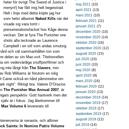
heter för övrigt The Sword of Justice i
maj 2021
(10)
menyn!) har fått mig helt begeistrad.
april 2021
(13)
Helt i linje med detta köpte jag hur
mars 2021
(10)
som helst albumet
Naked Kills
när det
februari 2021
(11)
visade sig vara tomt i
januari 2021
(7)
prenumerationsfacket hos Kåge denna
december 2020
(10)
veckan. Det är fyra The Punisher one
november 2020
(14)
shots alla tecknade av Laurence
oktober 2020
(16)
Campbell i en stil som andas smutsig
september 2020
(12)
enhård och väl sammanhållen ton som
augusti 2020
(15)
rre delen av sin Max-svit. Titelnovellen
juli 2020
(10)
ia om vedervärdiga snuffporrfilmer och
juni 2020
(10)
g inte långt från
The Slavers
, min
maj 2020
(8)
v Rob Williams är förutom en rolig
april 2020
(9)
hael Caine också en hård påminnelse om
mars 2020
(16)
ark night”. Riktigt bra. Valerie D’Orazios
februari 2020
(11)
ån
The Punisher Max Annual 2007
, är
januari 2020
(13)
lingars perspektiv. Gott hantverk men det
december 2019
(14)
själv är i fokus. Jag återkommer till
november 2019
(17)
r Max Volume 6
levererats till
oktober 2019
(17)
september 2019
(17)
augusti 2019
(12)
antenerverna är senaste, och alltmer
juli 2019
(14)
ock Saints: In Nomine Patris Volume