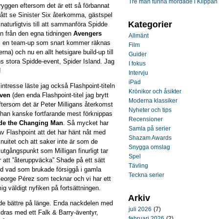
Tre män funna mördade i Klippan
i ryggen eftersom det är ett så förbannat
ått se Sinister Six återkomma, gästspel
Kategorier
naturligtvis till att sammanföra Spidde
n från
den egna tidningen
Avengers
Allmänt
, en team-up som snart kommer räknas
Film
kerna) och nu en allt hetsigare build-up till
Guider
 stora Spidde-event, Spider Island. Jag
I fokus
!
Intervju
iPad
intresse läste jag också Flashpoint-titeln
Krönikor och åsikter
even
(den enda Flashpoint-titel jag brytt
Moderna klassiker
tersom det är Peter Milligans återkomst
Nyheter och tips
en han kanske fortfarande mest förknippas
Recensioner
de the Changing Man
. Så mycket har
Samla på serier
 av Flashpoint att det har hänt nåt med
Shazam Awards
nuitet och att saker inte är som de
Snygga omslag
 utgångspunkt som Milligan finurligt tar
Spel
r att ”återuppväcka” Shade på ett sätt
Tävling
med vad som brukade försiggå i gamla
Teckna serier
r George Pérez som tecknar och vi har ett
g väldigt nyfiken på fortsättningen.
Arkiv
 de bättre på länge. Enda nackdelen med
juli 2026
(7)
dras med ett Falk & Barry-äventyr,
februari 2026
(2)