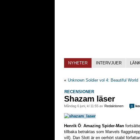
NYHETER
INTERVJUER
LÄN
«
Unknown Soldier vol 4: Beautiful World
RECENSIONER
Shazam läser
måndag 6 juni, kl 11:55 av
Redaktionen
ko
0
Henrik Ö
:
Amazing Spider-Man
fortsätte
tillbaka betraktas som Marvels flaggskepp
vill). Dan Slott är en oerhört stabil förfat