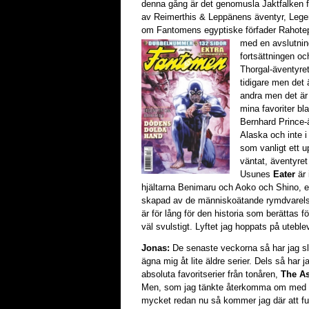
denna gång är det genomusla Jaktfalken 
av Reimerthis & Leppänens äventyr, Leg
om Fantomens egyptiske förfader Rahotep
med en avslutni
n
fortsättningen och
Thorgal-äventyret
tidigare men det ä
andra men det är b
mina favoriter bl
Bernhard Prince-
Alaska och inte i
som vanligt ett 
väntat, äventyret
Usunes
Eater
är 
hjältarna Benimaru och Aoko och Shino,
skapad av de människoätande rymdvarelser
är för lång för den historia som berättas fö
väl svulstigt. Lyftet jag hoppats på uteble
Jonas:
De senaste veckorna så har jag slä
ägna mig åt lite äldre serier. Dels så har
absoluta favoritserier från tonåren,
The A
Men, som jag tänkte återkomma om med ett
mycket redan nu så kommer jag där att fund