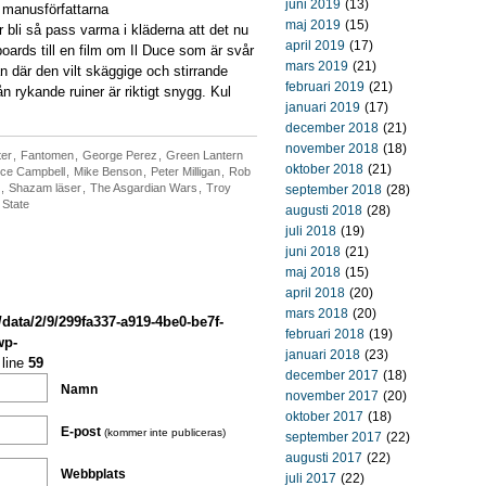
juni 2019
(13)
e manusförfattarna
maj 2019
(15)
 bli så pass varma i kläderna att det nu
april 2019
(17)
oards till en film om Il Duce som är svår
mars 2019
(21)
idan där den vilt skäggige och stirrande
februari 2019
(21)
rån rykande ruiner är riktigt snygg. Kul
januari 2019
(17)
december 2018
(21)
november 2018
(18)
ter
,
Fantomen
,
George Perez
,
Green Lantern
oktober 2018
(21)
ce Campbell
,
Mike Benson
,
Peter Milligan
,
Rob
,
Shazam läser
,
The Asgardian Wars
,
Troy
september 2018
(28)
 State
augusti 2018
(28)
juli 2018
(19)
juni 2018
(21)
maj 2018
(15)
april 2018
(20)
mars 2018
(20)
/data/2/9/299fa337-a919-4be0-be7f-
februari 2018
(19)
wp-
januari 2018
(23)
line
59
december 2017
(18)
Namn
november 2017
(20)
oktober 2017
(18)
E-post
(kommer inte publiceras)
september 2017
(22)
augusti 2017
(22)
Webbplats
juli 2017
(22)