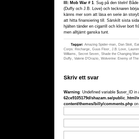
III: Mob War # 1
. Sug på den titeln! Båd
(Duffy och J.B. Love) och tecknaren börjar
känns mer som att läsa en serie än storyb
att hitta finansiering till. Särskilt sista s
hjälten tänder en cigarrill och kliver bort f
men alltjämt ganska tunt.
Taggar:
Amazing Spider-man
,
Dan Slott
,
Ea
Corps: Recharge
,
Guus Floor
,
J.B. Love
,
Lauren
Williams
,
Secret Seven
,
Shade the Changing Man
Duffy
,
Valerie D'Orazio
,
Wolverine: Enemy of The
Skriv ett svar
Warning
: Undefined variable $user_ID in
62ce9105179d/shazam.se/public_html/
content/themes/billy/comments.php
on 