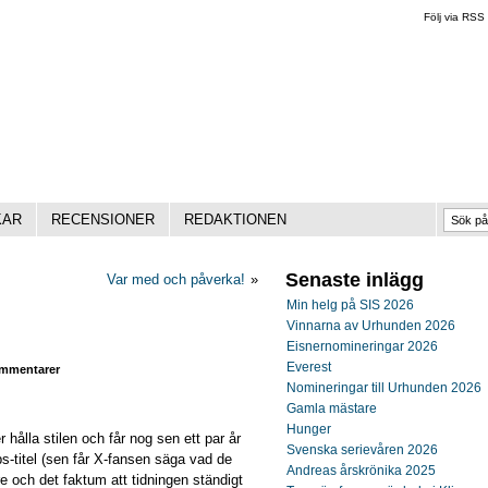
Följ via RSS
KAR
RECENSIONER
REDAKTIONEN
Senaste inlägg
Var med och påverka!
»
Min helg på SIS 2026
Vinnarna av Urhunden 2026
Eisnernomineringar 2026
Everest
mmentarer
Nomineringar till Urhunden 2026
Gamla mästare
Hunger
r hålla stilen och får nog sen ett par år
Svenska serievåren 2026
s-titel (sen får X-fansen säga vad de
Andreas årskrönika 2025
tare och det faktum att tidningen ständigt