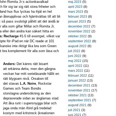
 John Romita Jr:s actionkavalkad
maj 2023
(5)
 för sig tar sig rätt stora friheter och
april 2023
(8)
and hux flux lyckas ha ihjäl en hel
mars 2023
(5)
återupplivas och hjärntvättas till att bli
februari 2023
(8)
så pass svulstigt påhitt att det ändå är
januari 2023
(5)
r alla som gillar Millar och Romita Jr,
december 2022
(7)
 eller den andra kan säkert hitta en
november 2022
(2)
s: Recharge
#1-5 till exempel, vilket var
oktober 2022
(9)
öpte för iPad:en när DC reade ut 101
september 2022
(8)
 kanske inte riktigt lika bra som Green
augusti 2022
(6)
gt bra komplement för alla som läsa och
juli 2022
(8)
juni 2022
(9)
maj 2022
(15)
Anders:
Det känns rätt bisarrt
april 2022
(11)
att erkänna detta, men den gångna
mars 2022
(11)
veckan har mitt serieläsande hållit en
februari 2022
(11)
rätt blygsam nivå. Orsaken till
januari 2022
(13)
det stavas
L.A. Noire
, Rockstar
december 2021
(13)
Games och Team Bondis
november 2021
(17)
storslagna undersökning av den
oktober 2021
(13)
depraverade sidan av änglarnas stad.
september 2021
(7)
Att åka runt i supersnygga bilar och
augusti 2021
(9)
jaga onda män iförd grå tredelad
juli 2021
(3)
kostym med kritstreck (kreationen
juni 2021
(7)