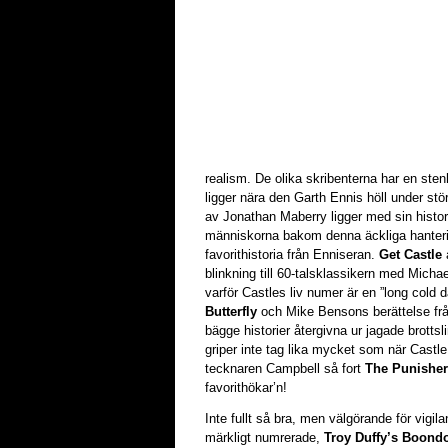
realism. De olika skribenterna har en st
ligger nära den Garth Ennis höll under stö
av Jonathan Maberry ligger med sin histor
människorna bakom denna äckliga hanterin
favorithistoria från Enniseran.
Get Castle
a
blinkning till 60-talsklassikern med Mic
varför Castles liv numer är en ”long cold d
Butterfly
och Mike Bensons berättelse fr
bägge historier återgivna ur jagade brotts
griper inte tag lika mycket som när Castle 
tecknaren Campbell så fort
The Punishe
favorithökar’n!
Inte fullt så bra, men välgörande för vigil
märkligt numrerade,
Troy Duffy’s Boond