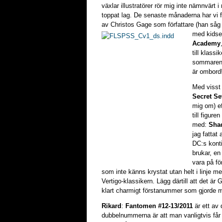
växlar illustratörer rör mig inte nämnvärt 
toppat lag. De senaste månaderna har vi f
av Christos Gage som författare (han såg 
med kidse
Academy
till klassi
sommarens
är ombord
Med visst 
Secret S
mig om) ef
till figur
med:
Sha
jag fattat
DC:s konti
brukar, en
vara på fö
som inte känns krystat utan helt i linje 
Vertigo-klassikern. Lägg därtill att det ä
klart charmigt förstanummer som gjorde mi
Rikard
:
Fantomen #12-13/2011
är ett av
dubbelnummerna är att man vanligtvis får 