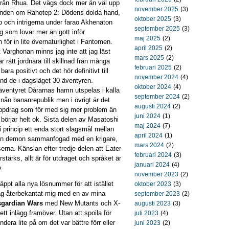
från Rhua. Det vägs dock mer än väl upp
november 2025
(3)
enden om Rahotep 2: Dödens dolda hand,
oktober 2025
(3)
 och intrigerna under farao Akhenaton
september 2025
(3)
g som lovar mer än gott inför
maj 2025
(2)
 för in lite övernaturlighet i Fantomen.
april 2025
(2)
 Varghonan minns jag inte att jag läst
mars 2025
(2)
r rätt jordnära till skillnad från många
februari 2025
(2)
ara positivt och det hör definitivt till
november 2024
(4)
and de i dagsläget 30 äventyren.
oktober 2024
(4)
äventyret Dårarnas hamn utspelas i kalla
september 2024
(2)
 nån bananrepublik men i övrigt är det
augusti 2024
(2)
uppdrag som för med sig mer problem än
juni 2024
(1)
 börjar helt ok. Sista delen av Masatoshi
maj 2024
(7)
i princip ett enda stort slagsmål mellan
april 2024
(1)
 en demon sammanfogad med en krigare,
mars 2024
(2)
na. Känslan efter tredje delen att Eater
februari 2024
(3)
rstärks, allt är för utdraget och språket är
januari 2024
(4)
v.
november 2023
(2)
ppt alla nya lösnummer för att istället
oktober 2023
(3)
 jag återbekantat mig med en av mina
september 2023
(2)
sgardian Wars
med New Mutants och X-
augusti 2023
(3)
 inlägg framöver. Utan att spoila för
juli 2023
(4)
era lite på om det var bättre förr eller
juni 2023
(2)