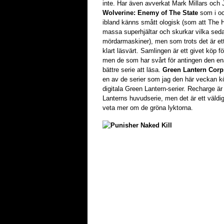
inte. Har även avverkat Mark Millars och
Wolverine: Enemy of The State
som i och
ibland känns smått ologisk (som att The H
massa superhjältar och skurkar vilka sedan 
mördarmaskiner), men som trots det är ett 
klart läsvärt. Samlingen är ett givet köp fö
men de som har svårt för antingen den ena
bättre serie att läsa.
Green Lantern Corp
en av de serier som jag den här veckan k
digitala Green Lantern-serier. Recharge är
Lanterns huvudserie, men det är ett väldi
veta mer om de gröna lyktorna.