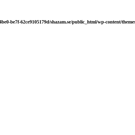
-4be0-be7f-62ce9105179d/shazam.se/public_html/wp-content/theme