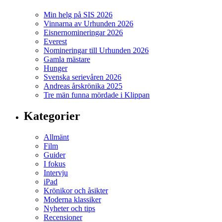
Min helg på SIS 2026
Vinnarna av Urhunden 2026
Eisnernomineringar 2026
Everest
Nomineringar till Urhunden 2026
Gamla mästare
Hunger
Svenska serievåren 2026
Andreas årskrönika 2025
Tre män funna mördade i Klippan
Kategorier
Allmänt
Film
Guider
I fokus
Intervju
iPad
Krönikor och åsikter
Moderna klassiker
Nyheter och tips
Recensioner