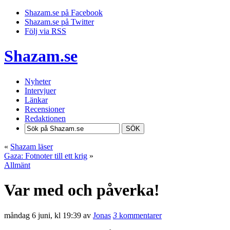
Shazam.se på Facebook
Shazam.se på Twitter
Följ via RSS
Shazam.se
Nyheter
Intervjuer
Länkar
Recensioner
Redaktionen
SÖK
«
Shazam läser
Gaza: Fotnoter till ett krig
»
Allmänt
Var med och påverka!
måndag 6 juni, kl 19:39 av
Jonas
3
kommentarer