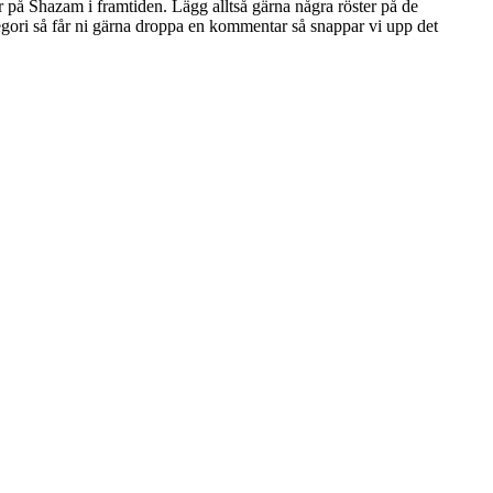
här på Shazam i framtiden. Lägg alltså gärna några röster på de
tegori så får ni gärna droppa en kommentar så snappar vi upp det