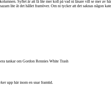
kolumnen. Syftet är att få lite mer koll på vad ni läsare vill se mer av 
hazam lite åt det hållet framöver. Om ni tycker att det saknas någon ka
om era tankar om Gordon Rennies White Trash
yker upp här inom en snar framtid.