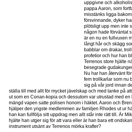
uppgivne och alkoholi
pappa Aaron, som fort
misstänks ligga bako
försvinnande, dyker ha
plötsligt upp men inte
någon hade förväntat s
är en nu en fullvuxen
långt hår och skägg s
babblar om drakar, troll
profetior och hur han b
Terrenos store hjälte n
besegrade gudakungen
Nu har han återvänt för
fem trollkarlar som nu 
sig på vår jord innan d
ställa till med allt för mycket jävelskap och med tanke på at
ut som en Conan-kopia och dessutom var utrustad med en 
mängd vapen satte polisen honom i häktet. Aaron och Bre
hjälper den yngste medlemmen av familjen Rhodes ut ur hä
han kan fullfölja sitt uppdrag men allt står inte rätt till. Är M
hjälte han utger sig för att vara eller är han bara ett ondska
instrument utsänt av Terrenos mörka krafter?