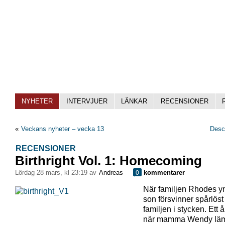
NYHETER
INTERVJUER
LÄNKAR
RECENSIONER
«
Veckans nyheter – vecka 13
Desc
RECENSIONER
Birthright Vol. 1: Homecoming
lördag 28 mars, kl 23:19 av
Andreas
kommentarer
0
När familjen Rhodes y
son försvinner spårlöst 
familjen i stycken. Ett 
när mamma Wendy läm