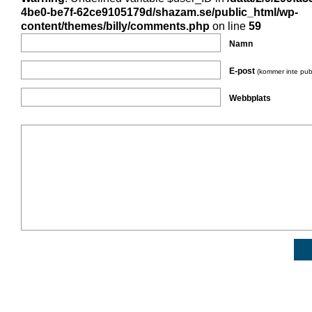
4be0-be7f-62ce9105179d/shazam.se/public_html/wp-
content/themes/billy/comments.php
on line
59
Namn
E-post
(kommer inte pub
Webbplats