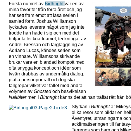
Första numret av
Birthright
var en av
mina favoriter från förra året och jag
har sett fram emot att läsa serien i
samlad form. Joshua Williamson
lyckades leverera något som jag inte
trodde han hade i sig och med det
briljanta tecknarteamet, teckningar av
Andrei Bressan och färgläggning av
Adriano Lucas, kändes serien som
en vinnare. Williamsons skrivande
brukar vara en blandad kompott med
ofta snygga koncept och idéer som
tyvärr drabbas av undermålig dialog,
platta personporträtt och logiska
fallgropar vilket var fallet med andra
volymen av
Ghosted
och besvikelsen
Nailbiter
men i
Birthright
känns det att han träffat rätt från bö
Styrkan i
Birthright
är Mikeys 
olika resor som bildar en hel
Äventyret, utmaningarna och
acklimatiseringen till fantas
Terrenos som barn och Mike