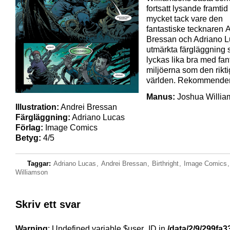
fortsatt lysande framtid
mycket tack vare den
fantastiske tecknaren 
Bressan och Adriano 
utmärkta färgläggning
lyckas lika bra med fan
miljöerna som den rikt
världen. Rekommender
Manus:
Joshua Willia
Illustration:
Andrei Bressan
Färgläggning:
Adriano Lucas
Förlag:
Image Comics
Betyg:
4/5
Taggar:
Adriano Lucas
,
Andrei Bressan
,
Birthright
,
Image Comics
Williamson
Skriv ett svar
Warning
: Undefined variable $user_ID in
/data/2/9/299fa3