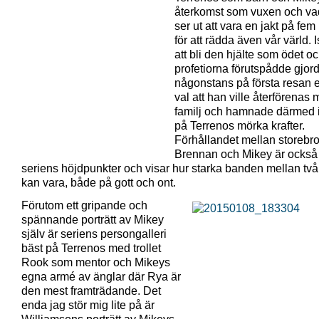
återkomst som vuxen och v
ser ut att vara en jakt på fe
för att rädda även vår värld. Is
att bli den hjälte som ödet o
profetiorna förutspådde gjor
någonstans på första resan et
val att han ville återförenas 
familj och hamnade därmed i
på Terrenos mörka krafter.
Förhållandet mellan storebr
Brennan och Mikey är också
seriens höjdpunkter och visar hur starka banden mellan två
kan vara, både på gott och ont.
Förutom ett gripande och
spännande porträtt av Mikey
själv är seriens persongalleri
bäst på Terrenos med trollet
Rook som mentor och Mikeys
egna armé av änglar där Rya är
den mest framträdande. Det
enda jag stör mig lite på är