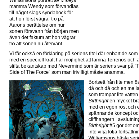
Williamsons porträtt av Mikeys
mamma Wendy som förvandlas
till något slags syndabock för
att hon först vägrar tro på
Aarons berättelse om hur
sonen försvann från början men
även det faktum att hon vägrar
tro att sonen nu återvänt.
Vi får också en förklaring på seriens titel där enbart de som
med en speciell kraft har möjlighet att lämna Terrenos och 
stifta bekantskap med Nevermind som är seriens svar på ”
Side of The Force” som man frivilligt måste anamma.
Bortsett från lite menlö
då och då och en mell
som trampar lite vatten
Birthright
en mycket bra
med en egen röst och e
spännande koncept oc
cliffhangern i avslutni
Birthright
#5 gör det omö
inte vilja följa fortsättn
Williamsons bästa seri