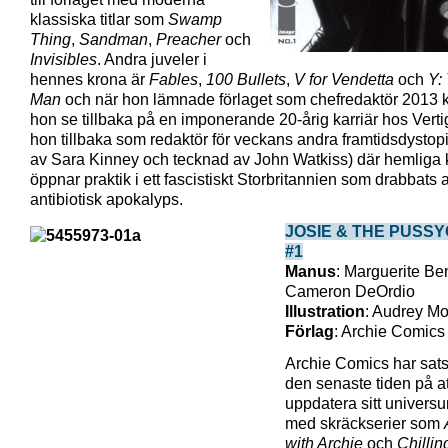
klassiska titlar som
Swamp
Thing
,
Sandman
,
Preacher
och
Invisibles
. Andra juveler i
hennes krona är
Fables
,
100 Bullets
,
V for Vendetta
och
Y:
Man
och när hon lämnade förlaget som chefredaktör 2013
hon se tillbaka på en imponerande 20-årig karriär hos Verti
hon tillbaka som redaktör för veckans andra framtidsdystopi
av Sara Kinney och tecknad av John Watkiss) där hemliga k
öppnar praktik i ett fascistiskt Storbritannien som drabbats 
antibiotisk apokalyps.
JOSIE & THE PUSS
#1
Manus
: Marguerite Ben
Cameron DeOrdio
Illustration
: Audrey M
Förlag
: Archie Comics
Archie Comics har sats
den senaste tiden på at
uppdatera sitt universu
med skräckserier som
with Archie
och
Chillin