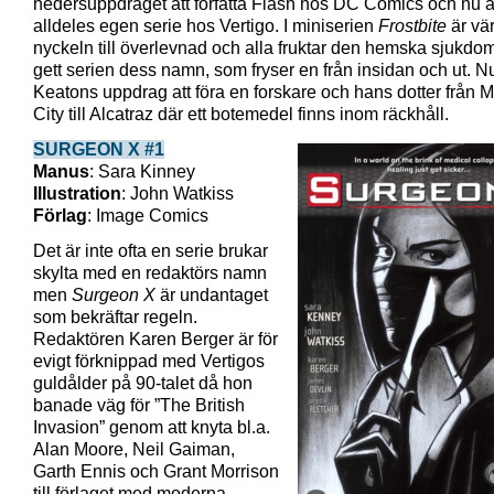
hedersuppdraget att författa Flash hos DC Comics och nu 
alldeles egen serie hos Vertigo. I miniserien
Frostbite
är vä
nyckeln till överlevnad och alla fruktar den hemska sjukd
gett serien dess namn, som fryser en från insidan och ut. Nu
Keatons uppdrag att föra en forskare och hans dotter från 
City till Alcatraz där ett botemedel finns inom räckhåll.
SURGEON X #1
Manus
: Sara Kinney
Illustration
: John Watkiss
Förlag
: Image Comics
Det är inte ofta en serie brukar
skylta med en redaktörs namn
men
Surgeon X
är undantaget
som bekräftar regeln.
Redaktören Karen Berger är för
evigt förknippad med Vertigos
guldålder på 90-talet då hon
banade väg för ”The British
Invasion” genom att knyta bl.a.
Alan Moore, Neil Gaiman,
Garth Ennis och Grant Morrison
till förlaget med moderna