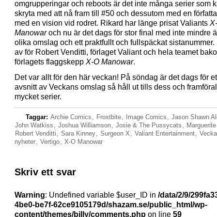
omgrupperingar och reboots är det inte många serier som 
skryta med att nå fram till #50 och dessutom med en författ
med en vision vid rodret. Rikard har länge prisat Valiants
X
Manowar
och nu är det dags för stor final med inte mindre 
olika omslag och ett praktfullt och fullspäckat sistanummer.
av för Robert Venditti, förlaget Valiant och hela teamet bak
förlagets flaggskepp
X-O Manowar
.
Det var allt för den här veckan! På söndag är det dags för ett
avsnitt av Veckans omslag så håll ut tills dess och framförall
mycket serier.
Taggar:
Archie Comics
,
Frostbite
,
Image Comics
,
Jason Shawn Al
John Watkiss
,
Joshua Williamson
,
Josie & The Pussycats
,
Marguerite
Robert Venditti
,
Sara Kinney
,
Surgeon X
,
Valiant Entertainment
,
Vecka
nyheter
,
Vertigo
,
X-O Manowar
Skriv ett svar
Warning
: Undefined variable $user_ID in
/data/2/9/299fa3
4be0-be7f-62ce9105179d/shazam.se/public_html/wp-
content/themes/billy/comments.php
on line
59