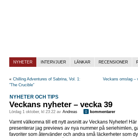
NYHETER
INTERVJUER
LÄNKAR
RECENSIONER
«
Chilling Adventures of Sabrina, Vol. 1:
Veckans omslag – 
”The Crucible”
NYHETER OCH TIPS
Veckans nyheter – vecka 39
lördag 1 oktober, kl 23:22 av
Andreas
kommentarer
0
Varmt välkomna till ett nytt avsnitt av Veckans Nyheter! Här
presenterar jag previews av nya nummer på seriehimlen, 
favoriter som återvänder och andra små läckerheter som dy