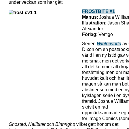
under veckan som har gått.
FROSTBITE #1
Manus
: Joshua Willi
Illustration
: Jason Sh
Alexander
Förlag
: Vertigo
Serien
Winterworld
av 
Dixon om en postapoka
värld i en ny istid gav 
mersmak men det verk
att det kommer att drö
fortsättning men om ma
huvudet kallt och har lit
magen så kan man bot
abstinensen med en n
kylslagen serie i en dy
framtid. Joshua Willia
skrivit en rad
uppmärksammade egna
för Image Comics (som
Ghosted
,
Nailbiter
och
Birthright
) vilket gett honom det