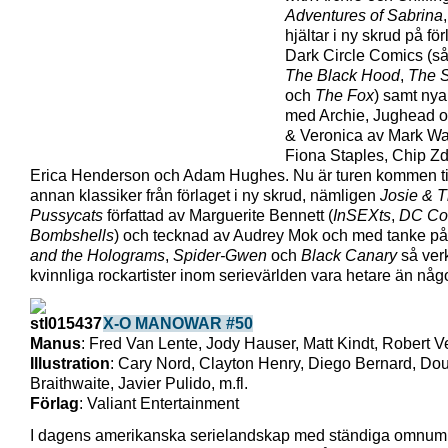
Adventures of Sabrina
hjältar i ny skrud på för
Dark Circle Comics (s
The Black Hood
,
The S
och
The Fox
) samt nya
med Archie, Jughead o
& Veronica av Mark Wa
Fiona Staples, Chip Zd
Erica Henderson och Adam Hughes. Nu är turen kommen ti
annan klassiker från förlaget i ny skrud, nämligen
Josie & 
Pussycats
författad av Marguerite Bennett (
InSEXts
,
DC Co
Bombshells
) och tecknad av Audrey Mok och med tanke p
and the Holograms
,
Spider-Gwen
och
Black Canary
så ver
kvinnliga rockartister inom serievärlden vara hetare än någ
X-O MANOWAR #50
Manus
: Fred Van Lente, Jody Hauser, Matt Kindt, Robert Ve
Illustration
: Cary Nord, Clayton Henry, Diego Bernard, Do
Braithwaite, Javier Pulido, m.fl.
Förlag
: Valiant Entertainment
I dagens amerikanska serielandskap med ständiga omnumr