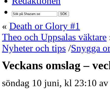
Redaktionen
SÖK
«
Death or Glory #1
Theo och Uppsalas väktare
Nyheter och tips
/
Snygga o
Veckans omslag – vec
söndag 10 juni, kl 23:10 a