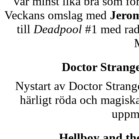
var minst lika bra som för
Veckans omslag med
Jero
till
Deadpool
#1 med rad
Doctor Strang
Nystart av Doctor Stran
härligt röda och magisk
uppm
Hellboy and th