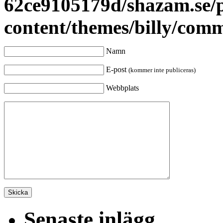
62ce9105179d/shazam.se/
content/themes/billy/com
Namn
E-post
(kommer inte publiceras)
Webbplats
Senaste inlägg