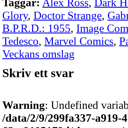
Taggar:
Alex Ross
,
Dark H
Glory
,
Doctor Strange
,
Gabr
B.P.R.D.: 1955
,
Image Com
Tedesco
,
Marvel Comics
,
P
Veckans omslag
Skriv ett svar
Warning
: Undefined varia
/data/2/9/299fa337-a919-4