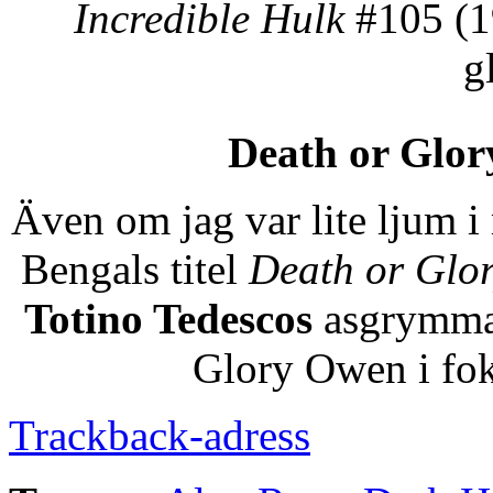
Incredible Hulk
#105 (1
g
Death or Glor
Även om jag var lite ljum 
Bengals titel
Death or Glo
Totino Tedescos
asgrymma 
Glory Owen i fok
Trackback-adress