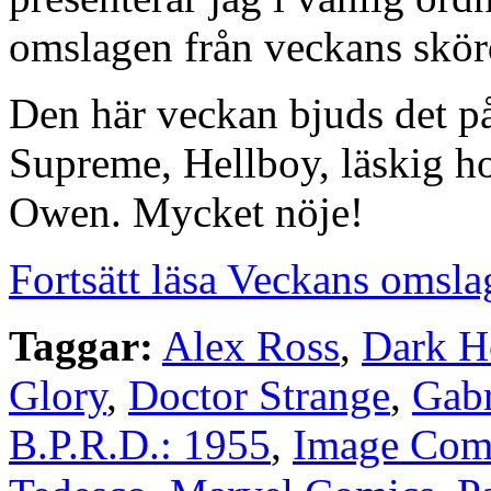
omslagen från veckans skörd
Den här veckan bjuds det p
Supreme, Hellboy, läskig
Owen. Mycket nöje!
Fortsätt läsa Veckans omsla
Taggar:
Alex Ross
,
Dark H
Glory
,
Doctor Strange
,
Gabr
B.P.R.D.: 1955
,
Image Com