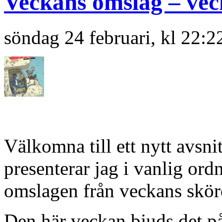
Veckans omslag – vec
söndag 24 februari, kl 22:2
Välkomna till ett nytt avsn
presenterar jag i vanlig or
omslagen från veckans skörd
Den här veckan bjuds det på