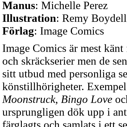
Manus
: Michelle Perez
Illustration
: Remy Boydell
Förlag
: Image Comics
Image Comics är mest känt f
och skräckserier men de sen
sitt utbud med personliga s
könstillhörigheter. Exempel
Moonstruck
,
Bingo Love
och
ursprungligen dök upp i an
färglagts och samlats i ett 