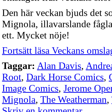
Den här veckan bjuds det s
Mignola, illavarslande fåg
ett. Mycket nöje!
Fortsätt läsa Veckans omsla
Taggar:
Alan Davis
,
Andrea
Root
,
Dark Horse Comics
,
Image Comics
,
Jerome Ope
Mignola
,
The Weatherman
,
Skriv en kommentar