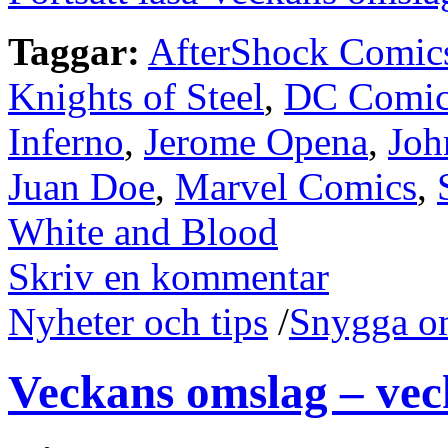
Taggar:
AfterShock Comic
Knights of Steel
,
DC Comic
Inferno
,
Jerome Opena
,
Joh
Juan Doe
,
Marvel Comics
,
White and Blood
Skriv en kommentar
Nyheter och tips
/
Snygga o
Veckans omslag – vec