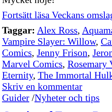
Fortsätt läsa Veckans omsla
Taggar:
Alex Ross
,
Aquam
Vampire Slayer: Willow
,
Ca
Comics
,
Jenny Frison
,
Jero
Marvel Comics
,
Rosemary V
Eternity
,
The Immortal Hul
Skriv en kommentar
Guider
/
Nyheter och tips