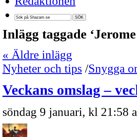
Redaktionen
SÖK
Inlägg taggade ‘Jerom
« Äldre inlägg
Nyheter och tips
/
Snygga o
Veckans omslag – vec
söndag 9 januari, kl 21:58 