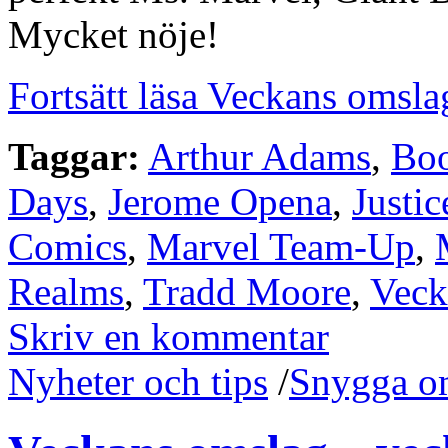
Mycket nöje!
Fortsätt läsa Veckans omsla
Taggar:
Arthur Adams
,
Bo
Days
,
Jerome Opena
,
Justi
Comics
,
Marvel Team-Up
,
Realms
,
Tradd Moore
,
Veck
Skriv en kommentar
Nyheter och tips
/
Snygga o