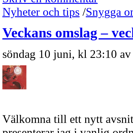
Nyheter och tips
/
Snygga o
Veckans omslag – vec
söndag 10 juni, kl 23:10 a
Välkomna till ett nytt avsn
presenterar jag i vanlig or