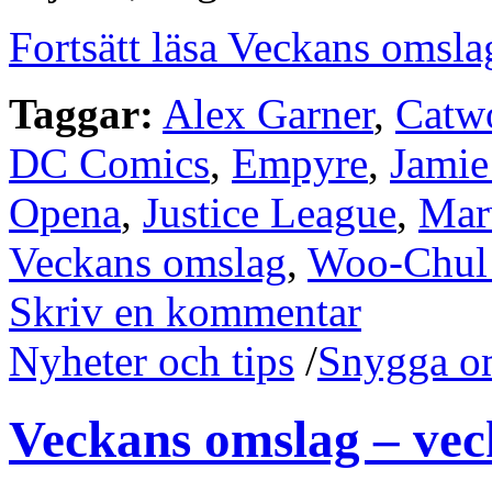
Fortsätt läsa Veckans omsla
Taggar:
Alex Garner
,
Catw
DC Comics
,
Empyre
,
Jamie
Opena
,
Justice League
,
Mar
Veckans omslag
,
Woo-Chul
Skriv en kommentar
Nyheter och tips
/
Snygga o
Veckans omslag – vec