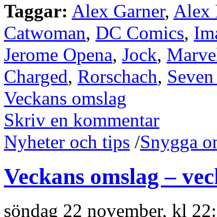
Taggar:
Alex Garner
,
Alex 
Catwoman
,
DC Comics
,
Im
Jerome Opena
,
Jock
,
Marve
Charged
,
Rorschach
,
Seven 
Veckans omslag
Skriv en kommentar
Nyheter och tips
/
Snygga o
Veckans omslag – vec
söndag 22 november, kl 22