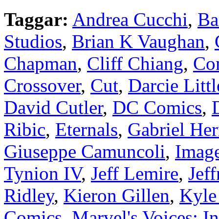
Taggar:
Andrea Cucchi
,
Ba
Studios
,
Brian K Vaughan
,
Chapman
,
Cliff Chiang
,
Com
Crossover
,
Cut
,
Darcie Litt
David Cutler
,
DC Comics
,
Ribic
,
Eternals
,
Gabriel He
Giuseppe Camuncoli
,
Imag
Tynion IV
,
Jeff Lemire
,
Jef
Ridley
,
Kieron Gillen
,
Kyle
Comics
,
Marvel's Voices: I