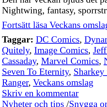
Nightwing, fantasy, sporrst
Fortsätt läsa Veckans omsla
Taggar:
DC Comics
,
Dynam
Quitely
,
Image Comics
,
Jef
Cassaday
,
Marvel Comics
,
Seven To Eternity
,
Sharkey 
Ranger
,
Veckans omslag
Skriv en kommentar
Nyheter och tips
/
Snygga o