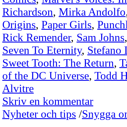
Richardson
,
Mirka Andolfo
Origins
,
Paper Girls
,
Punchl
Rick Remender
,
Sam Johns
Seven To Eternity
,
Stefano 
Sweet Tooth: The Return
,
T
of the DC Universe
,
Todd 
Alvitre
Skriv en kommentar
Nyheter och tips
/
Snygga o