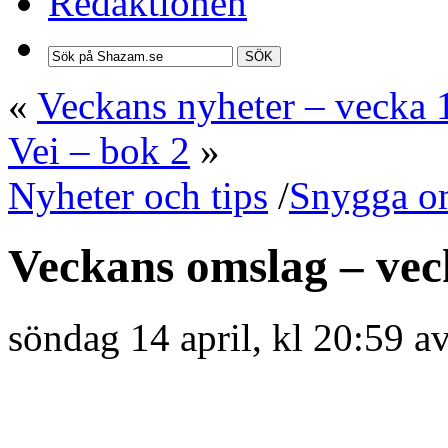
Redaktionen
SÖK
«
Veckans nyheter – vecka 
Vei – bok 2
»
Nyheter och tips
/
Snygga o
Veckans omslag – vec
söndag 14 april, kl 20:59 a