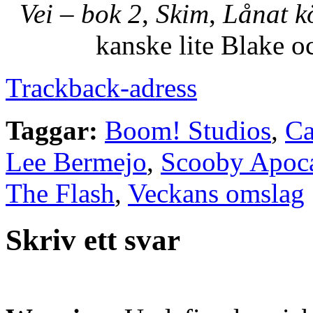
Vei – bok 2
,
Skim
,
Lånat k
kanske lite Blake o
Trackback-adress
Taggar:
Boom! Studios
,
C
Lee Bermejo
,
Scooby Apoc
The Flash
,
Veckans omslag
Skriv ett svar