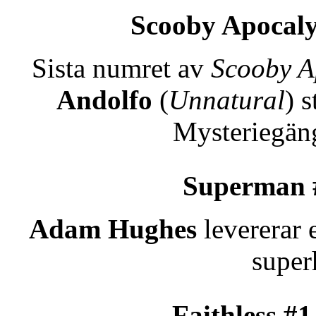
Scooby Apocaly
Sista numret av
Scooby A
Andolfo
(
Unnatural
) 
Mysteriegäng
Superman 
Adam Hughes
levererar e
super
Faithless #1