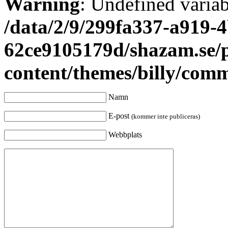
Warning
: Undefined varia
/data/2/9/299fa337-a919-4
62ce9105179d/shazam.se/
content/themes/billy/com
Namn
E-post
(kommer inte publiceras)
Webbplats