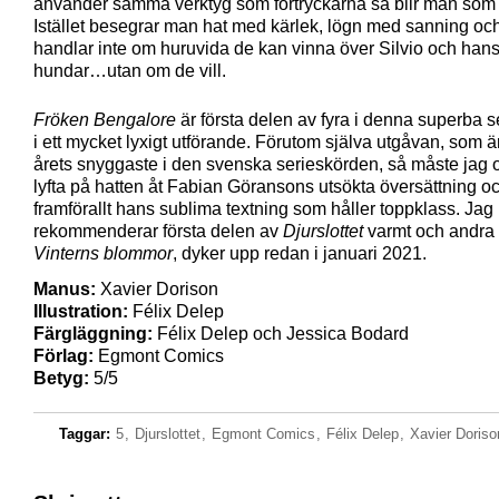
använder samma verktyg som förtryckarna så blir man som
Istället besegrar man hat med kärlek, lögn med sanning oc
handlar inte om huruvida de kan vinna över Silvio och han
hundar…utan om de vill.
Fröken Bengalore
är första delen av fyra i denna superba s
i ett mycket lyxigt utförande. Förutom själva utgåvan, som ä
årets snyggaste i den svenska serieskörden, så måste jag 
lyfta på hatten åt Fabian Göransons utsökta översättning o
framförallt hans sublima textning som håller toppklass. Jag
rekommenderar första delen av
Djurslottet
varmt och andra 
Vinterns blommor
, dyker upp redan i januari 2021.
Manus:
Xavier Dorison
Illustration:
Félix Delep
Färgläggning:
Félix Delep och Jessica Bodard
Förlag:
Egmont Comics
Betyg:
5/5
Taggar:
5
,
Djurslottet
,
Egmont Comics
,
Félix Delep
,
Xavier Doriso