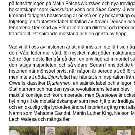
på fortsättningen på Malin Falchs
Norrsken
och nya trevlig
bekantskaper som
Glaskulans värld
och
Silas Corey
. Juvel
kronan i förlagets höstsäsong är också en ny bekantskap o
följetong: en fantastisk fabel författad av Xavier Dorison oc
fenomenalt tecknad av Félix Delep om diktatur och terror o
framförallt, ett spirande motstånd och en gnista av hopp.
Vad vi lärt oss av historien är att människan inte lärt sig nå
den. Våld föder mer våld, för mycket makt göder makthunger
större lögn desto fler går på den, en priviligerad minoritet s
den fattiga majoriteten, och så vidare. Sedan finns det de till
historien när mönstret bryts, när någon är beredd att dö för 
men inte att döda.
Djurslottet
har hämtat sin inspiration frå
Orwells klassiker
Djurfarmen
, en satirisk fabel och allegori
Stalinterrorn och hur den ryska revolutionens ledare blev
maktfullkomliga och korrumperade, men
Djurslottet
är ocks
hyllning till de motståndskämpar som med hjälp av fredlig
och en okuvlig vilja lyckades ändra historiens gång mot all
Namn som Mahatma Gandhi, Martin Luther King, Nelson M
Lech Wałęsa och många fler.