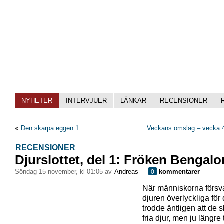
NYHETER
INTERVJUER
LÄNKAR
RECENSIONER
«
Den skarpa eggen 1
Veckans omslag – vecka 4
RECENSIONER
Djurslottet, del 1: Fröken Bengalo
söndag 15 november, kl 01:05 av
Andreas
kommentarer
0
När människorna försv
djuren överlyckliga för
trodde äntligen att de s
fria djur, men ju längre