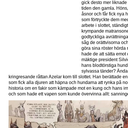
gick desto mer liknade
tiden den gamla. Höns, 
åsnor och får fick nya 
som förtryckte dem med
arbete i slottet, ständigt
krympande matransone
godtyckliga avrättninga
såg de orättvisorna och
göra sina röster hörda
hade de att sätta emot
mäktige president Silv
hans blodtörstiga hund
sylvassa tänder? Ända 
kringresande råttan Azelar kom till slottet. Han berättade en
som fick alla djuren att häpna och hundarna att rynka på n
historia om en fakir som kämpade mot en kung och hans i
och som hade ett vapen som kunde övervinna allt: sanning