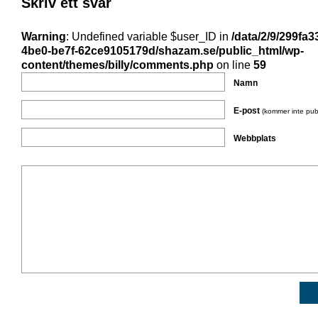
Skriv ett svar
Warning
: Undefined variable $user_ID in
/data/2/9/299fa3
4be0-be7f-62ce9105179d/shazam.se/public_html/wp-
content/themes/billy/comments.php
on line
59
Namn
E-post
(kommer inte pub
Webbplats