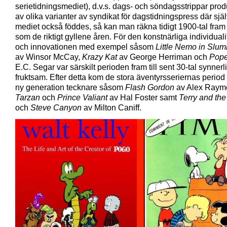
serietidningsmediet), d.v.s. dags- och söndagsstrippar pro
av olika varianter av syndikat för dagstidningspress där sjä
mediet också föddes, så kan man räkna tidigt 1900-tal fram 
som de riktigt gyllene åren. För den konstnärliga individuali
och innovationen med exempel såsom
Little Nemo in Slu
av Winsor McCay,
Krazy Kat
av George Herriman och
Pop
E.C. Segar var särskilt perioden fram till sent 30-tal synner
fruktsam. Efter detta kom de stora äventyrsseriernas perio
ny generation tecknare såsom
Flash Gordon
av Alex Raym
Tarzan
och
Prince Valiant
av Hal Foster samt
Terry and the
och
Steve Canyon
av Milton Caniff.