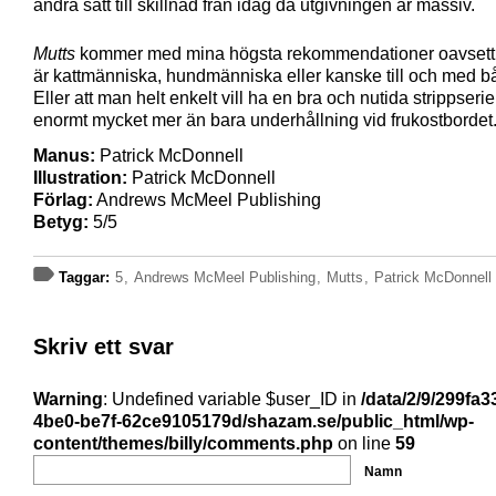
andra sätt till skillnad från idag då utgivningen är massiv.
Mutts
kommer med mina högsta rekommendationer oavsett
är kattmänniska, hundmänniska eller kanske till och med b
Eller att man helt enkelt vill ha en bra och nutida strippseri
enormt mycket mer än bara underhållning vid frukostbordet
Manus:
Patrick McDonnell
Illustration:
Patrick McDonnell
Förlag:
Andrews McMeel Publishing
Betyg:
5/5
Taggar:
5
,
Andrews McMeel Publishing
,
Mutts
,
Patrick McDonnell
Skriv ett svar
Warning
: Undefined variable $user_ID in
/data/2/9/299fa3
4be0-be7f-62ce9105179d/shazam.se/public_html/wp-
content/themes/billy/comments.php
on line
59
Namn