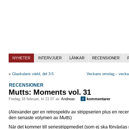
NYHETER
INTERVJUER
LÄNKAR
RECENSIONER
«
Glaskulans värld, del 3-5
Veckans omslag – vecka 
RECENSIONER
Mutts: Moments vol. 31
fredag 18 februari, kl 21:07 av
Andreas
kommentarer
0
(Alexander ger en retrospektiv av strippserien plus en rece
den senaste volymen av
Mutts
)
När det kommer till seriestrippmediet (som ej ska förväxla