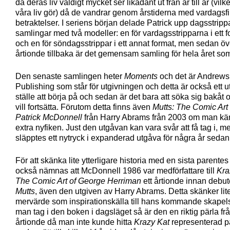
då deras liv väldigt mycket ser likadant ut från år till år (vilke
våra liv gör) då de vandrar genom årstiderna med vardagsfi
betraktelser. I seriens början delade Patrick upp dagsstrip
samlingar med två modeller: en för vardagsstripparna i ett 
och en för söndagsstrippar i ett annat format, men sedan öve
årtionde tillbaka är det gemensam samling för hela året som
Den senaste samlingen heter
Moments
och det är Andrew
Publishing som står för utgivningen och detta är också ett u
ställe att börja på och sedan är det bara att söka sig bakå
vill fortsätta. Förutom detta finns även
Mutts: The Comic Art 
Patrick McDonnell
från Harry Abrams från 2003 om man kä
extra nyfiken. Just den utgåvan kan vara svår att få tag i, m
släpptes ett nytryck i expanderad utgåva för några år sedan
För att skänka lite ytterligare historia med en sista parente
också nämnas att McDonnell 1986 var medförfattare till
Kra
The Comic Art of George Herriman
ett årtionde innan debu
Mutts
, även den utgiven av Harry Abrams. Detta skänker lit
mervärde som inspirationskälla till hans kommande skapel
man tag i den boken i dagsläget så är den en riktig pärla frå
årtionde då man inte kunde hitta
Krazy Kat
representerad 