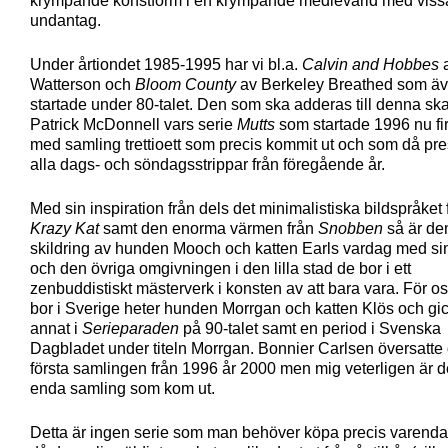
krympande konstform i en krympande medievärld med viss
undantag.
Under årtiondet 1985-1995 har vi bl.a.
Calvin and Hobbes
a
Watterson och
Bloom County
av Berkeley Breathed som ä
startade under 80-talet. Den som ska adderas till denna ska
Patrick McDonnell vars serie
Mutts
som startade 1996 nu fir
med samling trettioett som precis kommit ut och som då pre
alla dags- och söndagsstrippar från föregående år.
Med sin inspiration från dels det minimalistiska bildspråket 
Krazy Kat
samt den enorma värmen från
Snobben
så är de
skildring av hunden Mooch och katten Earls vardag med si
och den övriga omgivningen i den lilla stad de bor i ett
zenbuddistiskt mästerverk i konsten av att bara vara. För o
bor i Sverige heter hunden Morrgan och katten Klös och gi
annat i
Serieparaden
på 90-talet samt en period i Svenska
Dagbladet under titeln Morrgan. Bonnier Carlsen översatte
första samlingen från 1996 år 2000 men mig veterligen är d
enda samling som kom ut.
Detta är ingen serie som man behöver köpa precis varenda