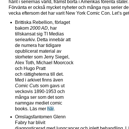
hänt i seriernas värld, främst borta i Amerikas förenta stater.
Förvänta er också mycket nyheter och många nya serier d
vecka eftersom det har varit New York Comic Con. Let’s get t
Brittiska Rebellion, förlaget
bakom
2000 AD
, har
tillskansat sig TI Medias
seriearkiv. Detta innebär att
de numera har tidigare
opublicerat material av
storheter som Jerry Siegel,
Alex Toth, Michael Moorcock
och Hugo Pratt
och rättigheterna till det.
Med i arkivet finns även
Comic Cuts
som gavs ut
veckovis 1890-1953 och
många ser som det som
namngav mediet comic
books. Läs mer
här
.
Omslagsfantomen Glenn
Fabry har blivit
diagnosticerad med lungcancer och inlett behandling. L