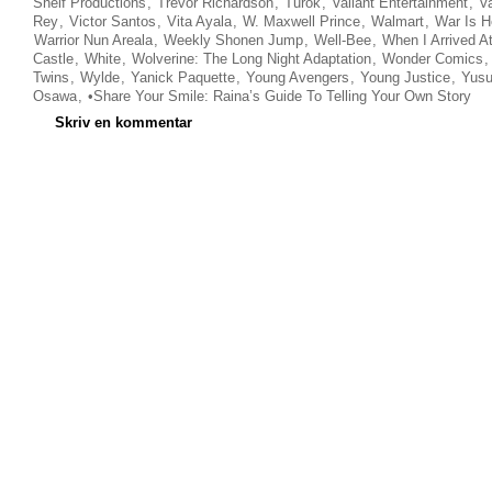
Shelf Productions
,
Trevor Richardson
,
Turok
,
Valiant Entertainment
,
V
Rey
,
Victor Santos
,
Vita Ayala
,
W. Maxwell Prince
,
Walmart
,
War Is H
Warrior Nun Areala
,
Weekly Shonen Jump
,
Well-Bee
,
When I Arrived A
Castle
,
White
,
Wolverine: The Long Night Adaptation
,
Wonder Comics
Twins
,
Wylde
,
Yanick Paquette
,
Young Avengers
,
Young Justice
,
Yus
Osawa
,
•Share Your Smile: Raina’s Guide To Telling Your Own Story
Skriv en kommentar