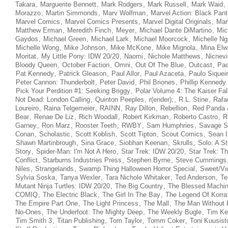
Takara
,
Marguerite Bennett
,
Mark Rodgers
,
Mark Russell
,
Mark Waid
,
Morazzo
,
Martin Simmonds
,
Marv Wolfman
,
Marvel Action: Black Pant
Marvel Comics
,
Marvel Comics Presents
,
Marvel Digital Originals
,
Mar
Matthew Erman
,
Meredith Finch
,
Meyer
,
Michael Dante DiMartino
,
Mic
Gaydos
,
Michael Green
,
Michael Lark
,
Michael Moorcock
,
Michelle N
Michelle Wong
,
Mike Johnson
,
Mike McKone
,
Mike Mignola
,
Mina Elwe
Moritat
,
My Little Pony: IDW 20/20
,
Naomi
,
Nichole Matthews
,
Nicnev
Bloody Queen
,
October Faction
,
Omni
,
Out Of The Blue
,
Outcast
,
Pac
Pat Kennedy
,
Patrick Gleason
,
Paul Allor
,
Paul Azaceta
,
Paulo Siquei
Peter Cannon: Thunderbolt
,
Peter David
,
Phil Briones
,
Phillip Kennedy
Pick Your Perdition #1: Seeking Briggy
,
Polar Volume 4: The Kaiser Fal
Not Dead: London Calling
,
Quinton Peeples
,
r(ender);
,
R.L. Stine
,
Rafa
Loureiro
,
Raina Telgemeier
,
RAINN
,
Ray Dillon
,
Rebellion
,
Red Panda
Bear
,
Renae De Liz
,
Rich Woodall
,
Robert Kirkman
,
Roberto Castro
,
R
Garney
,
Ron Marz
,
Rooster Teeth
,
RWBY
,
Sam Humphries
,
Savage S
Conan
,
Scholastic
,
Scott Koblish
,
Scott Tipton
,
Scout Comics
,
Sean 
Shawn Martinbrough
,
Sina Grace
,
Siobhan Keenan
,
Skrulls
,
Solo: A S
Story
,
Spider-Man: I'm Not A Hero
,
Star Trek: IDW 20/20
,
Star Trek: T
Conflict
,
Starburns Industries Press
,
Stephen Byrne
,
Steve Cummings
Niles
,
Strangelands
,
Swamp Thing Halloween Horror Special
,
Sweet/Vi
Sylvia Soska
,
Tanya Wexler
,
Tara Nichole Whitaker
,
Ted Anderson
,
Te
Mutant Ninja Turtles: IDW 20/20
,
The Big Country
,
The Blessed Machi
COMIQ
,
The Electric Black
,
The Girl In The Bay
,
The Legend Of Korra
The Empire Part One
,
The Light Princess
,
The Mall
,
The Man Without 
No-Ones
,
The Underfoot: The Mighty Deep
,
The Weekly Bugle
,
Tim Ke
Tim Smith 3
,
Titan Publishing
,
Tom Taylor
,
Tomm Coker
,
Toni Kuusist