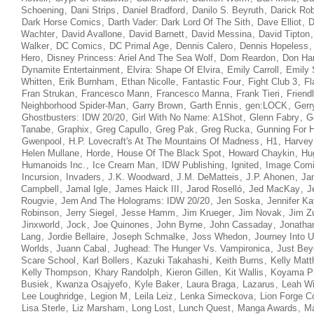
Schoening
,
Dani Strips
,
Daniel Bradford
,
Danilo S. Beyruth
,
Darick Ro
Dark Horse Comics
,
Darth Vader: Dark Lord Of The Sith
,
Dave Elliot
,
D
Wachter
,
David Avallone
,
David Barnett
,
David Messina
,
David Tipton
Walker
,
DC Comics
,
DC Primal Age
,
Dennis Calero
,
Dennis Hopeless
Hero
,
Disney Princess: Ariel And The Sea Wolf
,
Dom Reardon
,
Don Han
Dynamite Entertainment
,
Elvira: Shape Of Elvira
,
Emily Carroll
,
Emily 
Whitten
,
Erik Burnham
,
Ethan Nicolle
,
Fantastic Four
,
Fight Club 3
,
Fl
Fran Strukan
,
Francesco Mann
,
Francesco Manna
,
Frank Tieri
,
Friend
Neighborhood Spider-Man
,
Garry Brown
,
Garth Ennis
,
gen:LOCK
,
Gerr
Ghostbusters: IDW 20/20
,
Girl With No Name: A1Shot
,
Glenn Fabry
,
G
Tanabe
,
Graphix
,
Greg Capullo
,
Greg Pak
,
Greg Rucka
,
Gunning For H
Gwenpool
,
H.P. Lovecraft's At The Mountains Of Madness
,
H1
,
Harvey
Helen Mullane
,
Horde
,
House Of The Black Spot
,
Howard Chaykin
,
Hu
Humanoids Inc.
,
Ice Cream Man
,
IDW Publishing
,
Ignited
,
Image Com
Incursion
,
Invaders
,
J.K. Woodward
,
J.M. DeMatteis
,
J.P. Ahonen
,
Ja
Campbell
,
Jamal Igle
,
James Haick III
,
Jarod Roselló
,
Jed MacKay
,
J
Rougvie
,
Jem And The Holograms: IDW 20/20
,
Jen Soska
,
Jennifer Ka
Robinson
,
Jerry Siegel
,
Jesse Hamm
,
Jim Krueger
,
Jim Novak
,
Jim Z
Jinxworld
,
Jock
,
Joe Quinones
,
John Byrne
,
John Cassaday
,
Jonathan
Lang
,
Jordie Bellaire
,
Joseph Schmalke
,
Joss Whedon
,
Journey Into 
Worlds
,
Juann Cabal
,
Jughead: The Hunger Vs. Vampironica
,
Just Bey
Scare School
,
Karl Bollers
,
Kazuki Takahashi
,
Keith Burns
,
Kelly Mat
Kelly Thompson
,
Khary Randolph
,
Kieron Gillen
,
Kit Wallis
,
Koyama P
Busiek
,
Kwanza Osajyefo
,
Kyle Baker
,
Laura Braga
,
Lazarus
,
Leah Wi
Lee Loughridge
,
Legion M
,
Leila Leiz
,
Lenka Simeckova
,
Lion Forge C
Lisa Sterle
,
Liz Marsham
,
Long Lost
,
Lunch Quest
,
Manga Awards
,
Ma