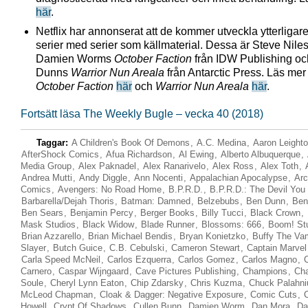
här
.
Netflix har annonserat att de kommer utveckla ytterligare
serier med serier som källmaterial. Dessa är Steve Nile
Damien Worms
October Faction
från IDW Publishing o
Dunns
Warrior Nun Areala
från Antarctic Press. Läs me
October Faction
här
och
Warrior Nun Areala
här
.
Fortsätt läsa The Weekly Bugle – vecka 40 (2018)
Taggar:
A Children's Book Of Demons
,
A.C. Medina
,
Aaron Leight
AfterShock Comics
,
Afua Richardson
,
Al Ewing
,
Alberto Albuquerque
,
Media Group
,
Alex Paknadel
,
Alex Ranarivelo
,
Alex Ross
,
Alex Toth
,
Andrea Mutti
,
Andy Diggle
,
Ann Nocenti
,
Appalachian Apocalypse
,
Arc
Comics
,
Avengers: No Road Home
,
B.P.R.D.
,
B.P.R.D.: The Devil Yo
Barbarella/Dejah Thoris
,
Batman: Damned
,
Belzebubs
,
Ben Dunn
,
Ben
Ben Sears
,
Benjamin Percy
,
Berger Books
,
Billy Tucci
,
Black Crown
,
Mask Studios
,
Black Widow
,
Blade Runner
,
Blossoms: 666
,
Boom! St
Brian Azzarello
,
Brian Michael Bendis
,
Bryan Konietzko
,
Buffy The Va
Slayer
,
Butch Guice
,
C.B. Cebulski
,
Cameron Stewart
,
Captain Marvel
Carla Speed McNeil
,
Carlos Ezquerra
,
Carlos Gomez
,
Carlos Magno
,
Carnero
,
Caspar Wijngaard
,
Cave Pictures Publishing
,
Champions
,
Cha
Soule
,
Cheryl Lynn Eaton
,
Chip Zdarsky
,
Chris Kuzma
,
Chuck Palahni
McLeod Chapman
,
Cloak & Dagger: Negative Exposure
,
Comic Cuts
,
C
Howell
,
Crypt Of Shadows
,
Cullen Bunn
,
Damien Worm
,
Dan Mora
,
Da