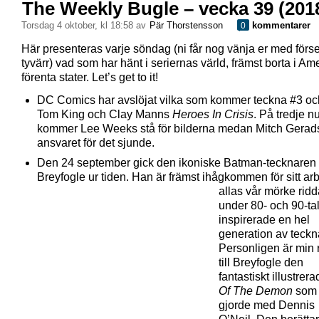
The Weekly Bugle – vecka 39 (201
torsdag 4 oktober, kl 18:58 av
Pär Thorstensson
kommentarer
0
Här presenteras varje söndag (ni får nog vänja er med förs
tyvärr) vad som har hänt i seriernas värld, främst borta i Am
förenta stater. Let’s get to it!
DC Comics har avslöjat vilka som kommer teckna #3 oc
Tom King och Clay Manns
Heroes In Crisis
. På tredje n
kommer Lee Weeks stå för bilderna medan Mitch Gerad
ansvaret för det sjunde.
Den 24 september gick den ikoniske Batman-tecknare
Breyfogle ur tiden. Han är främst ihågkommen för
sitt ar
allas vår mörke ridd
under 80- och 90-ta
inspirerade en hel
generation av teckn
Personligen är min 
till Breyfogle den
fantastiskt illustrer
Of The Demon
som
gjorde med Dennis