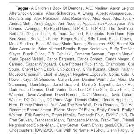
Taggar:
A Children's Book Of Demons
,
A.C. Medina
,
Aaron Leight
AfterShock Comics
,
Afua Richardson
,
Al Ewing
,
Alberto Albuquerque
,
Media Group
,
Alex Paknadel
,
Alex Ranarivelo
,
Alex Ross
,
Alex Toth
,
Andrea Mutti
,
Andy Diggle
,
Ann Nocenti
,
Appalachian Apocalypse
,
Arc
Comics
,
Avengers: No Road Home
,
B.P.R.D.
,
B.P.R.D.: The Devil Yo
Barbarella/Dejah Thoris
,
Batman: Damned
,
Belzebubs
,
Ben Dunn
,
Ben
Ben Sears
,
Benjamin Percy
,
Berger Books
,
Billy Tucci
,
Black Crown
,
Mask Studios
,
Black Widow
,
Blade Runner
,
Blossoms: 666
,
Boom! St
Brian Azzarello
,
Brian Michael Bendis
,
Bryan Konietzko
,
Buffy The Va
Slayer
,
Butch Guice
,
C.B. Cebulski
,
Cameron Stewart
,
Captain Marvel
Carla Speed McNeil
,
Carlos Ezquerra
,
Carlos Gomez
,
Carlos Magno
,
Carnero
,
Caspar Wijngaard
,
Cave Pictures Publishing
,
Champions
,
Cha
Soule
,
Cheryl Lynn Eaton
,
Chip Zdarsky
,
Chris Kuzma
,
Chuck Palahni
McLeod Chapman
,
Cloak & Dagger: Negative Exposure
,
Comic Cuts
,
C
Howell
,
Crypt Of Shadows
,
Cullen Bunn
,
Damien Worm
,
Dan Mora
,
Da
Schoening
,
Dani Strips
,
Daniel Bradford
,
Danilo S. Beyruth
,
Darick Ro
Dark Horse Comics
,
Darth Vader: Dark Lord Of The Sith
,
Dave Elliot
,
D
Wachter
,
David Avallone
,
David Barnett
,
David Messina
,
David Tipton
Walker
,
DC Comics
,
DC Primal Age
,
Dennis Calero
,
Dennis Hopeless
Hero
,
Disney Princess: Ariel And The Sea Wolf
,
Dom Reardon
,
Don Han
Dynamite Entertainment
,
Elvira: Shape Of Elvira
,
Emily Carroll
,
Emily 
Whitten
,
Erik Burnham
,
Ethan Nicolle
,
Fantastic Four
,
Fight Club 3
,
Fl
Fran Strukan
,
Francesco Mann
,
Francesco Manna
,
Frank Tieri
,
Friend
Neighborhood Spider-Man
,
Garry Brown
,
Garth Ennis
,
gen:LOCK
,
Gerr
Ghostbusters: IDW 20/20
,
Girl With No Name: A1Shot
,
Glenn Fabry
,
G