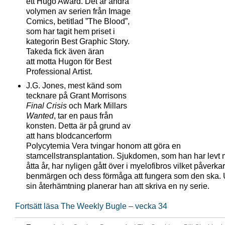
ett Hugo Award. Det är andra
volymen av serien från Image
Comics, betitlad ”The Blood”,
som har tagit hem priset i
kategorin Best Graphic Story.
Takeda fick även äran
att motta Hugon för Best
Professional Artist.
J.G. Jones, mest känd som
tecknare på Grant Morrisons
Final Crisis
och Mark Millars
Wanted
, tar en paus från
konsten. Detta är på grund av
att hans blodcancerform
Polycytemia Vera tvingar honom att göra en
stamcellstransplantation. Sjukdomen, som han har levt 
åtta år, har nyligen gått över i myelofibros vilket påverkar
benmärgen och dess förmåga att fungera som den ska.
sin återhämtning planerar han att skriva en ny serie.
Fortsätt läsa The Weekly Bugle – vecka 34