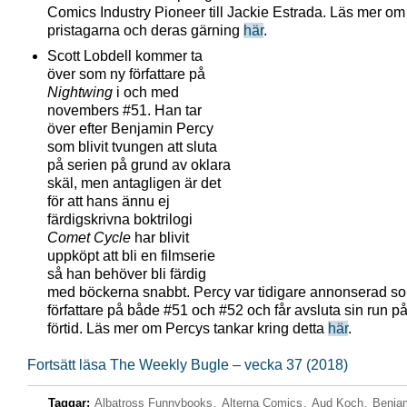
Comics Industry Pioneer till Jackie Estrada. Läs mer om
pristagarna och deras gärning
här
.
Scott Lobdell kommer ta
över som ny författare på
Nightwing
i och med
novembers #51. Han tar
över efter Benjamin Percy
som blivit tvungen att sluta
på serien på grund av oklara
skäl, men antagligen är det
för att hans ännu ej
färdigskrivna boktrilogi
Comet Cycle
har blivit
uppköpt att bli en filmserie
så han behöver bli färdig
med böckerna snabbt. Percy var tidigare annonserad s
författare på både #51 och #52 och får avsluta sin run på
förtid. Läs mer om Percys tankar kring detta
här
.
Fortsätt läsa The Weekly Bugle – vecka 37 (2018)
Taggar:
Albatross Funnybooks
,
Alterna Comics
,
Aud Koch
,
Benja