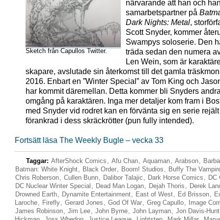
närvarande att han och ha
samarbetspartner på
Batm
Dark Nights: Metal
, storför
Scott Snyder, kommer åter
Swampys soloserie. Den har
Sketch från Capullos Twitter.
träda sedan den numera av
Len Wein, som är karaktär
skapare, avslutade sin återkomst till det gamla träskmon
2016. Enbart en ”Winter Special” av Tom King och Jas
har kommit däremellan. Detta kommer bli Snyders andr
omgång på karaktären. Inga mer detaljer kom fram i Bo
med Snyder vid rodret kan en förvänta sig en serie rejält
förankrad i dess skräckrötter (pun fully intended).
Fortsätt läsa The Weekly Bugle – vecka 33
Taggar:
AfterShock Comics
,
Afu Chan
,
Aquaman
,
Arabson
,
Barba
Batman: White Knight
,
Black Order
,
Boom! Studios
,
Buffy The Vampir
Chris Roberson
,
Cullen Bunn
,
Dalibor Talajic
,
Dark Horse Comics
,
DC 
DC Nuclear Winter Special
,
Dead Man Logan
,
Dejah Thoris
,
Derek Lan
Drowned Earth
,
Dynamite Entertainment
,
East of West
,
Ed Brisson
,
E
Laroche
,
Firefly
,
Gerard Jones
,
God Of War
,
Greg Capullo
,
Image Com
James Robinson
,
Jim Lee
,
John Byrne
,
John Layman
,
Jon Davis-Hunt
Hickman
,
Joss Whedon
,
Justice League
,
Lightstep
,
Mark Millar
,
Marv