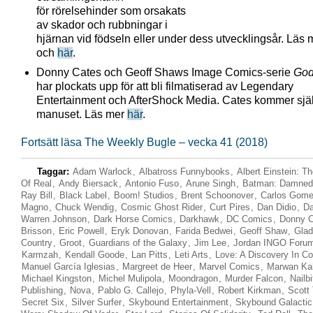
för rörelsehinder som orsakats
av skador och rubbningar i
hjärnan vid födseln eller under dess utvecklingsår. Läs
och
här
.
Donny Cates och Geoff Shaws Image Comics-serie
God
har plockats upp för att bli filmatiserad av Legendary
Entertainment och AfterShock Media. Cates kommer själv
manuset. Läs mer
här
.
Fortsätt läsa The Weekly Bugle – vecka 41 (2018)
Taggar:
Adam Warlock
,
Albatross Funnybooks
,
Albert Einstein: T
Of Real
,
Andy Biersack
,
Antonio Fuso
,
Arune Singh
,
Batman: Damned
Ray Bill
,
Black Label
,
Boom! Studios
,
Brent Schoonover
,
Carlos Gom
Magno
,
Chuck Wendig
,
Cosmic Ghost Rider
,
Curt Pires
,
Dan Didio
,
Da
Warren Johnson
,
Dark Horse Comics
,
Darkhawk
,
DC Comics
,
Donny C
Brisson
,
Eric Powell
,
Eryk Donovan
,
Farida Bedwei
,
Geoff Shaw
,
Glad
Country
,
Groot
,
Guardians of the Galaxy
,
Jim Lee
,
Jordan INGO Foru
Karmzah
,
Kendall Goode
,
Lan Pitts
,
Leti Arts
,
Love: A Discovery In C
Manuel García Iglesias
,
Margreet de Heer
,
Marvel Comics
,
Marwan Kah
Michael Kingston
,
Michel Mulipola
,
Moondragon
,
Murder Falcon
,
Nailbi
Publishing
,
Nova
,
Pablo G. Callejo
,
Phyla-Vell
,
Robert Kirkman
,
Scott 
Secret Six
,
Silver Surfer
,
Skybound Entertainment
,
Skybound Galactic