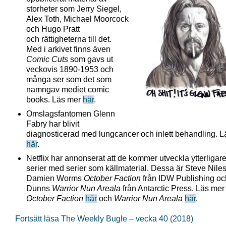
storheter som Jerry Siegel,
Alex Toth, Michael Moorcock
och Hugo Pratt
och rättigheterna till det.
Med i arkivet finns även
Comic Cuts
som gavs ut
veckovis 1890-1953 och
många ser som det som
namngav mediet comic
books. Läs mer
här
.
Omslagsfantomen Glenn
Fabry har blivit
diagnosticerad med lungcancer och inlett behandling. L
här
.
Netflix har annonserat att de kommer utveckla ytterligare
serier med serier som källmaterial. Dessa är Steve Nile
Damien Worms
October Faction
från IDW Publishing o
Dunns
Warrior Nun Areala
från Antarctic Press. Läs me
October Faction
här
och
Warrior Nun Areala
här
.
Fortsätt läsa The Weekly Bugle – vecka 40 (2018)