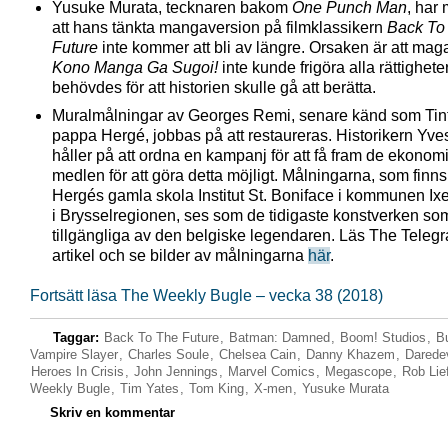
Yusuke Murata, tecknaren bakom
One Punch Man
, har
att hans tänkta mangaversion på filmklassikern
Back To
Future
inte kommer att bli av längre. Orsaken är att mag
Kono Manga Ga Sugoi!
inte kunde frigöra alla rättighet
behövdes för att historien skulle gå att berätta.
Muralmålningar av Georges Remi, senare känd som Tin
pappa Hergé, jobbas på att restaureras. Historikern Yv
håller på att ordna en kampanj för att få fram de ekonom
medlen för att göra detta möjligt. Målningarna, som finns
Hergés gamla skola Institut St. Boniface i kommunen Ixe
i Brysselregionen, ses som de tidigaste konstverken som
tillgängliga av den belgiske legendaren. Läs The Teleg
artikel och se bilder av målningarna
här
.
Fortsätt läsa The Weekly Bugle – vecka 38 (2018)
Taggar:
Back To The Future
,
Batman: Damned
,
Boom! Studios
,
B
Vampire Slayer
,
Charles Soule
,
Chelsea Cain
,
Danny Khazem
,
Daredev
Heroes In Crisis
,
John Jennings
,
Marvel Comics
,
Megascope
,
Rob Lie
Weekly Bugle
,
Tim Yates
,
Tom King
,
X-men
,
Yusuke Murata
Skriv en kommentar