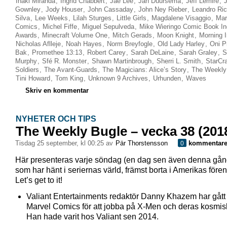
Inaki Miranda
,
Ingrid Chabbert
,
Jae Lee
,
Jan Duursema
,
Jeff Lemire
,
Gownley
,
Jody Houser
,
John Cassaday
,
John Ney Rieber
,
Leandro Ric
Silva
,
Lee Weeks
,
Lilah Sturges
,
Little Girls
,
Magdalene Visaggio
,
Mar
Comics
,
Michel Fiffe
,
Miguel Sepulveda
,
Mike Wieringo Comic Book In
Awards
,
Minecraft Volume One
,
Mitch Gerads
,
Moon Knight
,
Morning 
Nicholas Aflleje
,
Noah Hayes
,
Norm Breyfogle
,
Old Lady Harley
,
Oni P
Bak
,
Promethee 13:13
,
Robert Carey
,
Sarah DeLaine
,
Sarah Graley
,
S
Murphy
,
Sfé R. Monster
,
Shawn Martinbrough
,
Sherri L. Smith
,
StarCra
Soldiers
,
The Avant-Guards
,
The Magicians: Alice’s Story
,
The Weekly
Tini Howard
,
Tom King
,
Unknown 9 Archives
,
Urhunden
,
Waves
Skriv en kommentar
NYHETER OCH TIPS
The Weekly Bugle – vecka 38 (201
tisdag 25 september, kl 00:25 av
Pär Thorstensson
kommentare
0
Här presenteras varje söndag (en dag sen även denna gån
som har hänt i seriernas värld, främst borta i Amerikas förent
Let’s get to it!
Valiant Entertainments redaktör Danny Khazem har gått ö
Marvel Comics för att jobba på X-Men och deras kosmiska
Han hade varit hos Valiant sen 2014.