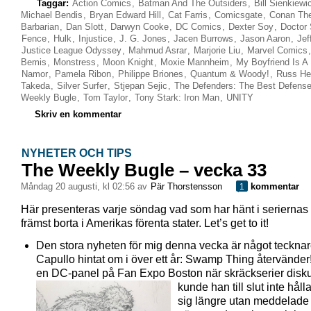
Taggar:
Action Comics
,
Batman And The Outsiders
,
Bill Sienkiewi
Michael Bendis
,
Bryan Edward Hill
,
Cat Farris
,
Comicsgate
,
Conan Th
Barbarian
,
Dan Slott
,
Darwyn Cooke
,
DC Comics
,
Dexter Soy
,
Doctor 
Fence
,
Hulk
,
Injustice
,
J. G. Jones
,
Jacen Burrows
,
Jason Aaron
,
Jef
Justice League Odyssey
,
Mahmud Asrar
,
Marjorie Liu
,
Marvel Comics
Bemis
,
Monstress
,
Moon Knight
,
Moxie Mannheim
,
My Boyfriend Is A
Namor
,
Pamela Ribon
,
Philippe Briones
,
Quantum & Woody!
,
Russ He
Takeda
,
Silver Surfer
,
Stjepan Sejic
,
The Defenders: The Best Defens
Weekly Bugle
,
Tom Taylor
,
Tony Stark: Iron Man
,
UNITY
Skriv en kommentar
NYHETER OCH TIPS
The Weekly Bugle – vecka 33
måndag 20 augusti, kl 02:56 av
Pär Thorstensson
kommentar
1
Här presenteras varje söndag vad som har hänt i seriernas 
främst borta i Amerikas förenta stater. Let’s get to it!
Den stora nyheten för mig denna vecka är något teckna
Capullo hintat om i över ett år: Swamp Thing återvänder
en DC-panel på Fan Expo Boston när skräckserier disk
kunde han till slut inte håll
sig längre utan meddelade