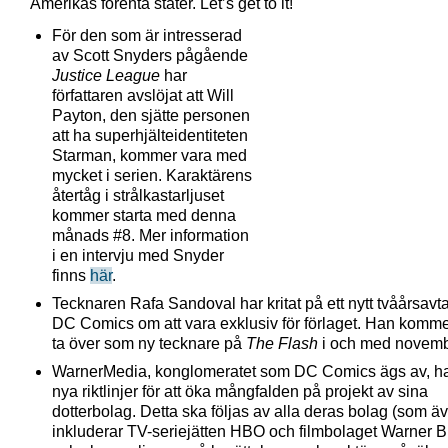
Amerikas förenta stater. Let’s get to it!
För den som är intresserad
av Scott Snyders pågående
Justice League
har
författaren avslöjat att Will
Payton, den sjätte personen
att ha superhjälteidentiteten
Starman, kommer vara med
mycket i serien. Karaktärens
återtåg i strålkastarljuset
kommer starta med denna
månads #8. Mer information
i en intervju med Snyder
finns
här
.
Tecknaren Rafa Sandoval har kritat på ett nytt tvåårsavt
DC Comics om att vara exklusiv för förlaget. Han komm
ta över som ny tecknare på
The Flash
i och med novemb
WarnerMedia, konglomeratet som DC Comics ägs av, ha
nya riktlinjer för att öka mångfalden på projekt av sina
dotterbolag. Detta ska följas av alla deras bolag (som ä
inkluderar TV-seriejätten HBO och filmbolaget Warner B