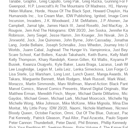
Tanabe
,
Graphix
,
Greg Capullo
,
Greg Pak
,
Greg Rucka
,
Gunning For H
Gwenpool
,
H.P. Lovecraft's At The Mountains Of Madness
,
H1
,
Harvey
Helen Mullane
,
Horde
,
House Of The Black Spot
,
Howard Chaykin
,
Hu
Humanoids Inc.
,
Ice Cream Man
,
IDW Publishing
,
Ignited
,
Image Com
Incursion
,
Invaders
,
J.K. Woodward
,
J.M. DeMatteis
,
J.P. Ahonen
,
Ja
Campbell
,
Jamal Igle
,
James Haick III
,
Jarod Roselló
,
Jed MacKay
,
J
Rougvie
,
Jem And The Holograms: IDW 20/20
,
Jen Soska
,
Jennifer Ka
Robinson
,
Jerry Siegel
,
Jesse Hamm
,
Jim Krueger
,
Jim Novak
,
Jim Z
Jinxworld
,
Jock
,
Joe Quinones
,
John Byrne
,
John Cassaday
,
Jonathan
Lang
,
Jordie Bellaire
,
Joseph Schmalke
,
Joss Whedon
,
Journey Into 
Worlds
,
Juann Cabal
,
Jughead: The Hunger Vs. Vampironica
,
Just Bey
Scare School
,
Karl Bollers
,
Kazuki Takahashi
,
Keith Burns
,
Kelly Mat
Kelly Thompson
,
Khary Randolph
,
Kieron Gillen
,
Kit Wallis
,
Koyama P
Busiek
,
Kwanza Osajyefo
,
Kyle Baker
,
Laura Braga
,
Lazarus
,
Leah Wi
Lee Loughridge
,
Legion M
,
Leila Leiz
,
Lenka Simeckova
,
Lion Forge C
Lisa Sterle
,
Liz Marsham
,
Long Lost
,
Lunch Quest
,
Manga Awards
,
Ma
Takara
,
Marguerite Bennett
,
Mark Rodgers
,
Mark Russell
,
Mark Waid
,
Morazzo
,
Martin Simmonds
,
Marv Wolfman
,
Marvel Action: Black Pant
Marvel Comics
,
Marvel Comics Presents
,
Marvel Digital Originals
,
Mar
Matthew Erman
,
Meredith Finch
,
Meyer
,
Michael Dante DiMartino
,
Mic
Gaydos
,
Michael Green
,
Michael Lark
,
Michael Moorcock
,
Michelle N
Michelle Wong
,
Mike Johnson
,
Mike McKone
,
Mike Mignola
,
Mina Elwe
Moritat
,
My Little Pony: IDW 20/20
,
Naomi
,
Nichole Matthews
,
Nicnev
Bloody Queen
,
October Faction
,
Omni
,
Out Of The Blue
,
Outcast
,
Pac
Pat Kennedy
,
Patrick Gleason
,
Paul Allor
,
Paul Azaceta
,
Paulo Siquei
Peter Cannon: Thunderbolt
,
Peter David
,
Phil Briones
,
Phillip Kennedy
Pick Your Perdition #1: Seeking Briggy
,
Polar Volume 4: The Kaiser Fal