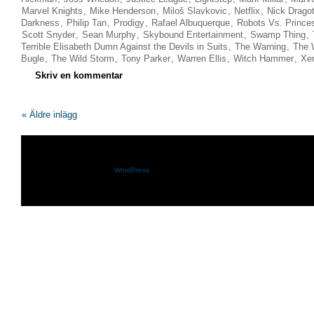
Marvel Knights
,
Mike Henderson
,
Miloš Slavkovic
,
Netflix
,
Nick Dragot
Darkness
,
Philip Tan
,
Prodigy
,
Rafael Albuquerque
,
Robots Vs. Prince
Scott Snyder
,
Sean Murphy
,
Skybound Entertainment
,
Swamp Thing
,
Terrible Elisabeth Dumn Against the Devils in Suits
,
The Warning
,
The 
Bugle
,
The Wild Storm
,
Tony Parker
,
Warren Ellis
,
Witch Hammer
,
Xe
Skriv en kommentar
« Äldre inlägg
Shazam.se drivs med
WordPress