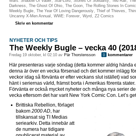
Wars: Shadow Of Vader
,
Star-Lord
,
Stories Of Solidarity
,
Ted Rall
,
The
Darkness
,
The Ghost Of Ohio
,
The Goon
,
The Rolling Stones In Comi
Weekly Bugle
,
The Year Of Loving Dangerously
,
Thief of Thieves
,
Thin
Uncanny X-Men Annual
,
WWE: Forever
,
Wyrd
,
Z2 Comics
Skriv en kommentar
NYHETER OCH TIPS
The Weekly Bugle – vecka 40 (201
fredag 19 oktober, kl 02:10 av
Pär Thorstensson
kommentarer
0
Här presenteras varje söndag (detta kommer aldrig hända 
denna är över en vecka försenad och det kommer inlägg för
veckor idag så förvänta er efter veckans slut istället) vad s
hänt i seriernas värld, främst borta i Amerikas förenta stater.
Förvänta er också mycket nyheter och många nya serier d
vecka eftersom det har varit New York Comic Con. Let’s get t
Brittiska Rebellion, förlaget
bakom
2000 AD
, har
tillskansat sig TI Medias
seriearkiv. Detta innebär att
de numera har tidigare
opublicerat material av