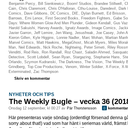
Benjamin Percy
,
Bill Sienkiewicz
,
Boom! Studios
,
Brandee Stillwell
,
C
Cain
,
Chris Claremont
,
Chris O'Halloran
,
Cthu-Louise
,
Daredevil
,
Dark 
Comics
,
Dave Gibbons
,
DC Comics
,
DIE
,
Dylan Burnett
,
Ed Brisson
,
Barrows
,
Emi Lenox
,
First Second Books
,
Freedom Fighters
,
Gabe Sor
Days: Where Women Glow And Men Plunder
,
Gideon Kendall
,
Gus Vaz
Harold Sakuishi
,
Harvey Awards
,
Ignatz Awards
,
Image Comics
,
Jacki
Javier Garron
,
Jeff Lemire
,
Jen Wang
,
Jesusfreak
,
Joe Casey
,
John A
Kieron Gillen
,
Kyle Higgins
,
Lonnie Nadler
,
Marc Mohan
,
Martian Manh
Marvel Comics
,
Matt Hawkins
,
MegaGhost
,
Micah Myers
,
Miles Moral
Man
,
Neil Edwards
,
Nick Roche
,
Nightwing
,
Peter Simeti
,
Riley Ross
Venditti
,
Rod Reis
,
Ron Randall
,
Roz Chast
,
Saladin Ahmed
,
Sasquat
Detective
,
Scott Lobdell
,
Sean Ryan
,
Stargazing
,
Stephanie Hans
,
St
Orlando
,
Szymon Kudranski
,
The Darkness
,
The Vision
,
The Weekly B
Grindberg
,
Top Cow Productions
,
Venom
,
Winter Soldier
,
X-Force
,
X-M
Exterminated
,
Zac Thompson
Skriv en kommentar
NYHETER OCH TIPS
The Weekly Bugle – vecka 36 (201
onsdag 12 september, kl 00:27 av
Pär Thorstensson
kommentar
0
Här presenteras varje söndag (ordentligt försenad denna g
sorry about that!) vad som har hänt i seriernas värld, främst 