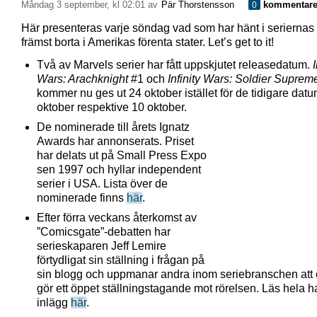
måndag 3 september, kl 02:01 av
Pär Thorstensson
kommentare
0
Här presenteras varje söndag vad som har hänt i seriernas 
främst borta i Amerikas förenta stater. Let’s get to it!
Två av Marvels serier har fått uppskjutet releasedatum.
I
Wars: Arachknight
#1 och
Infinity Wars: Soldier Suprem
kommer nu ges ut 24 oktober istället för de tidigare dat
oktober respektive 10 oktober.
De nominerade till årets Ignatz
Awards har annonserats. Priset
har delats ut på Small Press Expo
sen 1997 och hyllar independent
serier i USA. Lista över de
nominerade finns
här
.
Efter förra veckans återkomst av
”Comicsgate”-debatten har
serieskaparen Jeff Lemire
förtydligat sin ställning i frågan på
sin blogg och uppmanar andra inom seriebranschen att
gör ett öppet ställningstagande mot rörelsen. Läs hela 
inlägg
här
.