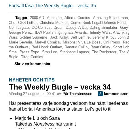
Fortsätt läsa The Weekly Bugle – vecka 35
Taggar:
2000 AD
,
Acursian
,
Alterna Comics
,
Amazing Spider-man
Chu
,
CES Letter
,
Christina Merkler
,
Comic Book Legal Defense Fund
,
Comicsgate
,
DC Comics
,
Dream Daddy: A Dad Dating Simulator
,
Gary 
George Perez
,
IDW Publishing
,
Ignatz Awards
,
Infinity Wars: Arachkni
Wars: Soldier Supreme
,
Jack Kirby
,
Jeff Lemire
,
Jeremy Kirby
,
John 
Marie Severin
,
Marvel Comics
,
Minions: Viva Le Boss
,
Oni Press
,
Red
the Outlaws
,
Red Hood: Outlaw
,
Renaud Collin
,
Ryan Ottley
,
Scott Lob
Small Press Expo
,
Stan Lee
,
Stephane Lapuss
,
The Rocketeer
,
The 
Bugle
,
Titan Comics
Skriv en kommentar
NYHETER OCH TIPS
The Weekly Bugle – vecka 34
måndag 27 augusti, kl 00:41 av
Pär Thorstensson
kommentarer
3
Här presenteras varje söndag vad som har hänt i seriernas 
främst borta i Amerikas förenta stater. Let’s get to it!
Marjorie Liu och Sana
Takedas
Monstress
har vunnit