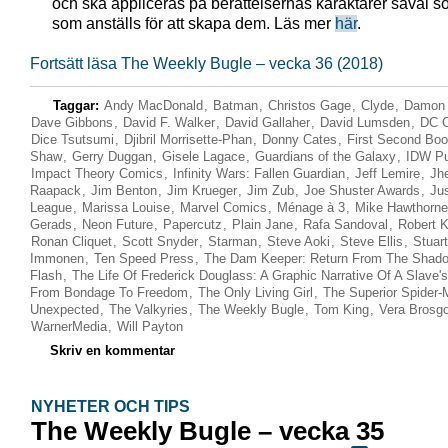
och ska appliceras på berättelsernas karaktärer såväl 
som anställs för att skapa dem. Läs mer
här
.
Fortsätt läsa The Weekly Bugle – vecka 36 (2018)
Taggar:
Andy MacDonald
,
Batman
,
Christos Gage
,
Clyde
,
Damon
Dave Gibbons
,
David F. Walker
,
David Gallaher
,
David Lumsden
,
DC 
Dice Tsutsumi
,
Djibril Morrisette-Phan
,
Donny Cates
,
First Second Bo
Shaw
,
Gerry Duggan
,
Gisele Lagace
,
Guardians of the Galaxy
,
IDW Pu
Impact Theory Comics
,
Infinity Wars: Fallen Guardian
,
Jeff Lemire
,
Jh
Raapack
,
Jim Benton
,
Jim Krueger
,
Jim Zub
,
Joe Shuster Awards
,
Jus
League
,
Marissa Louise
,
Marvel Comics
,
Ménage à 3
,
Mike Hawthorne
Gerads
,
Neon Future
,
Papercutz
,
Plain Jane
,
Rafa Sandoval
,
Robert 
Ronan Cliquet
,
Scott Snyder
,
Starman
,
Steve Aoki
,
Steve Ellis
,
Stuart
Immonen
,
Ten Speed Press
,
The Dam Keeper: Return From The Shad
Flash
,
The Life Of Frederick Douglass: A Graphic Narrative Of A Slave'
From Bondage To Freedom
,
The Only Living Girl
,
The Superior Spider
Unexpected
,
The Valkyries
,
The Weekly Bugle
,
Tom King
,
Vera Brosgo
WarnerMedia
,
Will Payton
Skriv en kommentar
NYHETER OCH TIPS
The Weekly Bugle – vecka 35