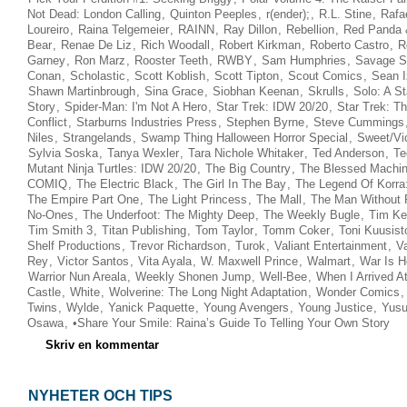
Not Dead: London Calling
,
Quinton Peeples
,
r(ender);
,
R.L. Stine
,
Rafa
Loureiro
,
Raina Telgemeier
,
RAINN
,
Ray Dillon
,
Rebellion
,
Red Panda
Bear
,
Renae De Liz
,
Rich Woodall
,
Robert Kirkman
,
Roberto Castro
,
R
Garney
,
Ron Marz
,
Rooster Teeth
,
RWBY
,
Sam Humphries
,
Savage S
Conan
,
Scholastic
,
Scott Koblish
,
Scott Tipton
,
Scout Comics
,
Sean 
Shawn Martinbrough
,
Sina Grace
,
Siobhan Keenan
,
Skrulls
,
Solo: A S
Story
,
Spider-Man: I'm Not A Hero
,
Star Trek: IDW 20/20
,
Star Trek: T
Conflict
,
Starburns Industries Press
,
Stephen Byrne
,
Steve Cummings
Niles
,
Strangelands
,
Swamp Thing Halloween Horror Special
,
Sweet/Vi
Sylvia Soska
,
Tanya Wexler
,
Tara Nichole Whitaker
,
Ted Anderson
,
Te
Mutant Ninja Turtles: IDW 20/20
,
The Big Country
,
The Blessed Machi
COMIQ
,
The Electric Black
,
The Girl In The Bay
,
The Legend Of Korra
The Empire Part One
,
The Light Princess
,
The Mall
,
The Man Without 
No-Ones
,
The Underfoot: The Mighty Deep
,
The Weekly Bugle
,
Tim Ke
Tim Smith 3
,
Titan Publishing
,
Tom Taylor
,
Tomm Coker
,
Toni Kuusist
Shelf Productions
,
Trevor Richardson
,
Turok
,
Valiant Entertainment
,
V
Rey
,
Victor Santos
,
Vita Ayala
,
W. Maxwell Prince
,
Walmart
,
War Is H
Warrior Nun Areala
,
Weekly Shonen Jump
,
Well-Bee
,
When I Arrived A
Castle
,
White
,
Wolverine: The Long Night Adaptation
,
Wonder Comics
Twins
,
Wylde
,
Yanick Paquette
,
Young Avengers
,
Young Justice
,
Yus
Osawa
,
•Share Your Smile: Raina’s Guide To Telling Your Own Story
Skriv en kommentar
NYHETER OCH TIPS