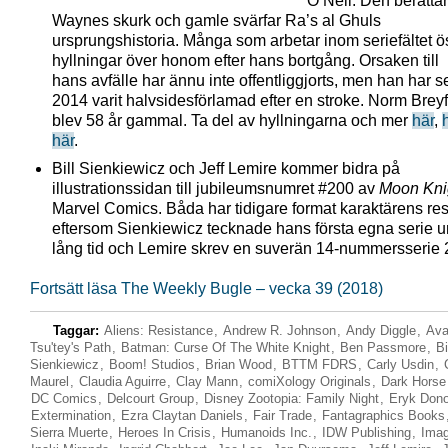
O’Neil. Den berätta
Waynes skurk och gamle svärfar Ra’s al Ghuls
ursprungshistoria. Många som arbetar inom seriefältet ö
hyllningar över honom efter hans bortgång. Orsaken till
hans avfälle har ännu inte offentliggjorts, men han har 
2014 varit halvsidesförlamad efter en stroke. Norm Brey
blev 58 år gammal. Ta del av hyllningarna och mer
här
,
här
.
Bill Sienkiewicz och Jeff Lemire kommer bidra på
illustrationssidan till jubileumsnumret #200 av
Moon Kni
Marvel Comics. Båda har tidigare format karaktärens re
eftersom Sienkiewicz tecknade hans första egna serie 
lång tid och Lemire skrev en suverän 14-nummersserie 
Fortsätt läsa The Weekly Bugle – vecka 39 (2018)
Taggar:
Aliens: Resistance
,
Andrew R. Johnson
,
Andy Diggle
,
Ava
Tsu'tey's Path
,
Batman: Curse Of The White Knight
,
Ben Passmore
,
Bi
Sienkiewicz
,
Boom! Studios
,
Brian Wood
,
BTTM FDRS
,
Carly Usdin
,
Maurel
,
Claudia Aguirre
,
Clay Mann
,
comiXology Originals
,
Dark Horse
DC Comics
,
Delcourt Group
,
Disney Zootopia: Family Night
,
Eryk Don
Extermination
,
Ezra Claytan Daniels
,
Fair Trade
,
Fantagraphics Books
Sierra Muerte
,
Heroes In Crisis
,
Humanoids Inc.
,
IDW Publishing
,
Ima