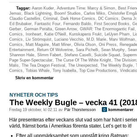
Taggar:
Aaron Kuder
,
Adventure Time: Marcy & Simon
,
Best Frien
Jemas
,
Black Lightning
,
Boom! Studios
,
Carlos Miko
,
Christofer Emgå
Claudio Castellini
,
Criminal
,
Dark Horse Comics
,
DC Comics
,
Dema Jr
Ed Brubaker
,
Fantastic Four
,
Fernando Baldo
,
First Second Books
,
Ge
Gerber
,
German Peralta
,
Green Arrow
,
GWAR: The Enormogantic Fail
Comics
,
Ironheart
,
Katie O'Neill
,
Kunskapens Frukt
,
LeUyen Pham
,
Li
Comics
,
Liv Strömquist
,
Luciano Vecchio
,
M.D. Marie
,
Marv Wolfman
Comics
,
Matt Maguire
,
Matt Miner
,
Olivia Olson
,
Oni Press
,
Renegade
Entertainment
,
Return Of Wolverine
,
Sara Pichelli
,
Sean Murphy
,
Sean 
Shannon Hale
,
Slimm Fabert
,
Stefano Caselli
,
Suicide Squad
,
Superm
Page Super-Spectacular
,
The Curse Of The White Knight
,
The Division
Malis
,
The Tea Dragon Festival
,
The Unexpected
,
The Weekly Bugle
,
Comics
,
Tobias Whale
,
Tony Isabella
,
Top Cow Productions
,
Vindicati
Skriv en kommentar
NYHETER OCH TIPS
The Weekly Bugle – vecka 41 (201
fredag 19 oktober, kl 02:11 av
Pär Thorstensson
kommentarer
0
Här presenteras efter veckans slut vad som har hänt i serie
värld, främst borta i Amerikas förenta stater. Let’s get to it!
Efter all uppmärksamhet som uppstått kring
Batman: