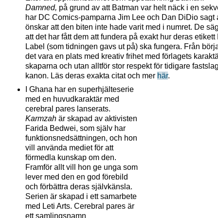
Damned,
på grund av att Batman var helt näck i en sekv
har DC Comics-pamparna Jim Lee och Dan DiDio sagt a
önskar att den biten inte hade varit med i numret. De sä
att det har fått dem att fundera på exakt hur deras etikett
Label (som tidningen gavs ut på) ska fungera. Från börj
det vara en plats med kreativ frihet med förlagets karaktä
skaparna och utan alltför stor respekt för tidigare fastsla
kanon. Läs deras exakta citat och mer
här
.
I Ghana har en superhjälteserie
med en huvudkaraktär med
cerebral pares lanserats.
Karmzah
är skapad av aktivisten
Farida Bedwei, som själv har
funktionsnedsättningen, och hon
vill använda mediet för att
förmedla kunskap om den.
Framför allt vill hon ge unga som
lever med den en god förebild
och förbättra deras självkänsla.
Serien är skapad i ett samarbete
med Leti Arts. Cerebral pares är
ett samlingsnamn