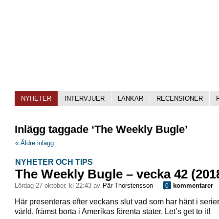
NYHETER
INTERVJUER
LÄNKAR
RECENSIONER
Inlägg taggade ‘The Weekly Bugle’
« Äldre inlägg
NYHETER OCH TIPS
The Weekly Bugle – vecka 42 (201
lördag 27 oktober, kl 22:43 av
Pär Thorstensson
kommentarer
0
Här presenteras efter veckans slut vad som har hänt i serie
värld, främst borta i Amerikas förenta stater. Let’s get to it!