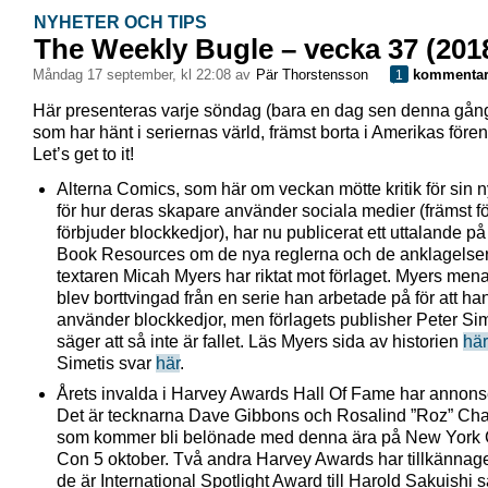
NYHETER OCH TIPS
The Weekly Bugle – vecka 37 (201
måndag 17 september, kl 22:08 av
Pär Thorstensson
kommenta
1
Här presenteras varje söndag (bara en dag sen denna gån
som har hänt i seriernas värld, främst borta i Amerikas förent
Let’s get to it!
Alterna Comics, som här om veckan mötte kritik för sin n
för hur deras skapare använder sociala medier (främst fö
förbjuder blockkedjor), har nu publicerat ett uttalande p
Book Resources om de nya reglerna och de anklagelse
textaren Micah Myers har riktat mot förlaget. Myers mena
blev borttvingad från en serie han arbetade på för att ha
använder blockkedjor, men förlagets publisher Peter Sim
säger att så inte är fallet. Läs Myers sida av historien
här
Simetis svar
här
.
Årets invalda i Harvey Awards Hall Of Fame har annons
Det är tecknarna Dave Gibbons och Rosalind ”Roz” Cha
som kommer bli belönade med denna ära på New York
Con 5 oktober. Två andra Harvey Awards har tillkännage
de är International Spotlight Award till Harold Sakuishi 