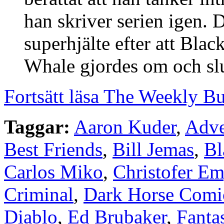
han skriver serien igen.
superhjälte efter att Bla
Whale gjordes om och sl
Fortsätt läsa The Weekly B
Taggar:
Aaron Kuder
,
Adve
Best Friends
,
Bill Jemas
,
Bl
Carlos Miko
,
Christofer E
Criminal
,
Dark Horse Comi
Diablo
,
Ed Brubaker
,
Fanta