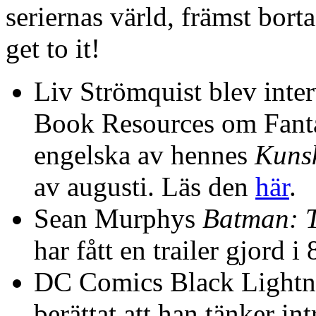
seriernas värld, främst borta
get to it!
Liv Strömquist blev int
Book Resources om Fantag
engelska av hennes
Kuns
av augusti. Läs den
här
.
Sean Murphys
Batman: T
har fått en trailer gjord i 
DC Comics Black Lightni
berättat att han tänker i