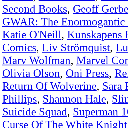
Second Books
,
Geoff Gerbe
GWAR: The Enormogantic 
Katie O'Neill
,
Kunskapens 
Comics
,
Liv Strömquist
,
Lu
Marv Wolfman
,
Marvel Co
Olivia Olson
,
Oni Press
,
Re
Return Of Wolverine
,
Sara 
Phillips
,
Shannon Hale
,
Sli
Suicide Squad
,
Superman 10
Curse Of The White Knight