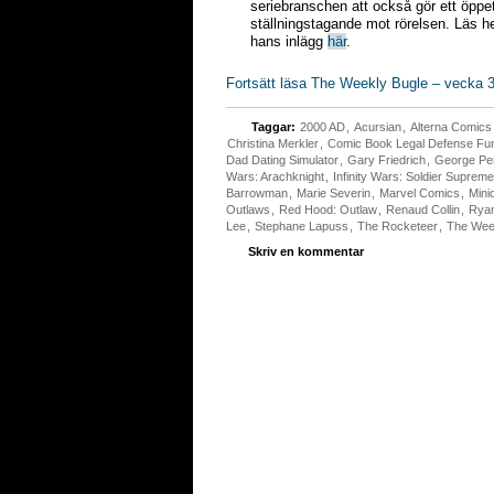
seriebranschen att också gör ett öppe
ställningstagande mot rörelsen. Läs h
hans inlägg
här
.
Fortsätt läsa The Weekly Bugle – vecka 
Taggar:
2000 AD
,
Acursian
,
Alterna Comics
Christina Merkler
,
Comic Book Legal Defense Fu
Dad Dating Simulator
,
Gary Friedrich
,
George Pe
Wars: Arachknight
,
Infinity Wars: Soldier Supreme
Barrowman
,
Marie Severin
,
Marvel Comics
,
Mini
Outlaws
,
Red Hood: Outlaw
,
Renaud Collin
,
Ryan
Lee
,
Stephane Lapuss
,
The Rocketeer
,
The Wee
Skriv en kommentar