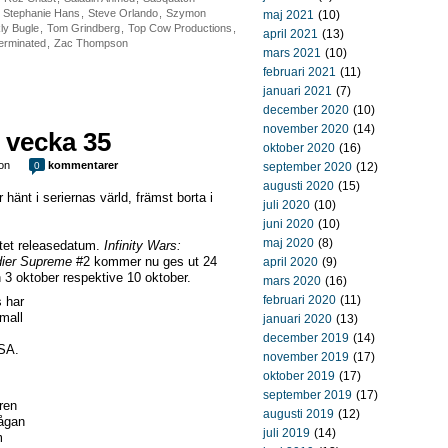
,
Stephanie Hans
,
Steve Orlando
,
Szymon
maj 2021
(10)
ly Bugle
,
Tom Grindberg
,
Top Cow Productions
,
april 2021
(13)
erminated
,
Zac Thompson
mars 2021
(10)
februari 2021
(11)
januari 2021
(7)
december 2020
(10)
november 2020
(14)
 vecka 35
oktober 2020
(16)
on
kommentarer
0
september 2020
(12)
augusti 2020
(15)
änt i seriernas värld, främst borta i
juli 2020
(10)
juni 2020
(10)
maj 2020
(8)
utet releasedatum.
Infinity Wars:
ldier Supreme
#2 kommer nu ges ut 24
april 2020
(9)
n 3 oktober respektive 10 oktober.
mars 2020
(16)
februari 2020
(11)
s har
mall
januari 2020
(13)
december 2019
(14)
USA.
november 2019
(17)
oktober 2019
(17)
september 2019
(17)
ren
augusti 2019
(12)
rågan
juli 2019
(14)
m