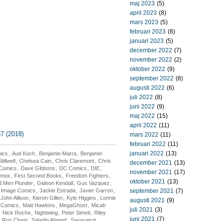
maj 2023
(5)
april 2023
(8)
mars 2023
(5)
februari 2023
(8)
januari 2023
(5)
december 2022
(7)
november 2022
(2)
oktober 2022
(9)
september 2022
(8)
augusti 2022
(6)
juli 2022
(8)
juni 2022
(9)
maj 2022
(15)
april 2022
(11)
7 (2018)
mars 2022
(11)
februari 2022
(11)
januari 2022
(13)
mics
,
Aud Koch
,
Benjamin Marra
,
Benjamin
illwell
,
Chelsea Cain
,
Chris Claremont
,
Chris
december 2021
(13)
Comics
,
Dave Gibbons
,
DC Comics
,
DIE
,
november 2021
(17)
enox
,
First Second Books
,
Freedom Fighters
,
oktober 2021
(13)
 Men Plunder
,
Gideon Kendall
,
Gus Vazquez
,
,
Image Comics
,
Jackie Estrada
,
Javier Garron
,
september 2021
(7)
John Allison
,
Kieron Gillen
,
Kyle Higgins
,
Lonnie
augusti 2021
(9)
 Comics
,
Matt Hawkins
,
MegaGhost
,
Micah
juli 2021
(3)
,
Nick Roche
,
Nightwing
,
Peter Simeti
,
Riley
juni 2021
(7)
,
Roz Chast
,
Saladin Ahmed
,
Sasquatch