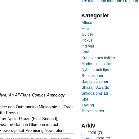
Tre män funna mördade i Klippan
Kategorier
Allmänt
Film
Guider
I fokus
Intervju
iPad
Krönikor och åsikter
Moderna klassiker
Nyheter och tips
Recensioner
Samla på serier
Shazam Awards
Snygga omslag
 Here: An All-Trans Comics Anthology
Spel
Tävling
zine
och Outstanding Minicomic till
Trans
Teckna serier
te Press).
!
av Ngozi Ukazu (First Second),
Crush
av Hannah Blumenreich och
Arkiv
 Flowers priset Promising New Talent.
juli 2026
(7)
februari 2026
(2)