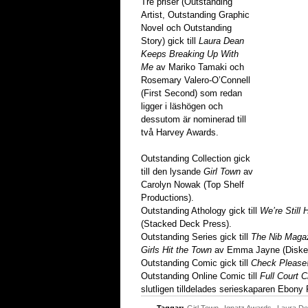
Tre priser (Outstanding
Artist, Outstanding Graphic
Novel och Outstanding
Story) gick till
Laura Dean
Keeps Breaking Up With
Me
av Mariko Tamaki och
Rosemary Valero-O’Connell
(First Second) som redan
ligger i läshögen och
dessutom är nominerad till
två Harvey Awards.
Outstanding Collection gick
till den lysande
Girl Town
av
Carolyn Nowak (Top Shelf
Productions).
Outstanding Athology gick till
We’re Still
(Stacked Deck Press).
Outstanding Series gick till
The Nib Maga
Girls Hit the Town
av Emma Jayne (Disket
Outstanding Comic gick till
Check Please
Outstanding Online Comic till
Full Court 
slutligen tilldelades serieskaparen Ebony