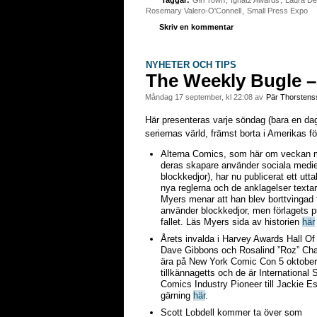
Taggar:
Girl Town
,
Ignatz Awards
,
Laura De
Rosemary Valero-O'Connell
,
Small Press Expo
Skriv en kommentar
NYHETER OCH TIPS
The Weekly Bugle –
måndag 17 september, kl 22:08 av
Pär Thorstens
Här presenteras varje söndag (bara en da
seriernas värld, främst borta i Amerikas för
Alterna Comics, som här om veckan möt
deras skapare använder sociala medier 
blockkedjor), har nu publicerat ett 
nya reglerna och de anklagelser textar
Myers menar att han blev borttvingad f
använder blockkedjor, men förlagets pu
fallet. Läs Myers sida av historien
här
Årets invalda i Harvey Awards Hall O
Dave Gibbons och Rosalind ”Roz” Ch
ära på New York Comic Con 5 oktober
tillkännagetts och de är International 
Comics Industry Pioneer till Jackie E
gärning
här
.
Scott Lobdell kommer ta över som