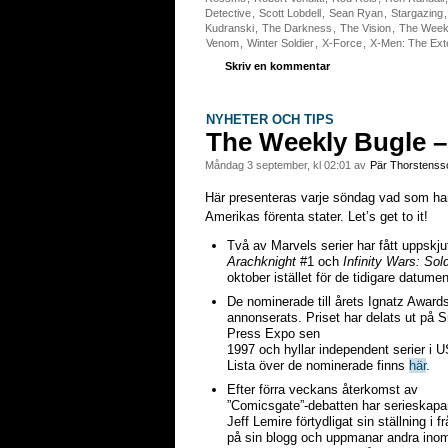
Detective
,
Scott Lobdell
,
Sean Ryan
,
Stargazing
Kudranski
,
The Darkness
,
The Vision
,
The Week
Venom
,
Winter Soldier
,
X-Force
,
X-Men: The Ext
Skriv en kommentar
NYHETER OCH TIPS
The Weekly Bugle –
måndag 3 september, kl 02:01 av
Pär Thorstenss
Här presenteras varje söndag vad som har h
Amerikas förenta stater. Let’s get to it!
Två av Marvels serier har fått uppskj
Arachknight
#1 och
Infinity Wars: So
oktober istället för de tidigare datume
De nominerade till årets Ignatz Award
annonserats. Priset har delats ut på S
Press Expo sen
1997 och hyllar independent serier i 
Lista över de nominerade finns
här
.
Efter förra veckans återkomst av
”Comicsgate”-debatten har serieskapa
Jeff Lemire förtydligat sin ställning i f
på sin blogg och uppmanar andra ino