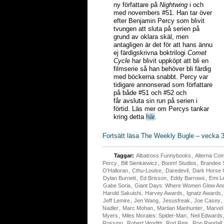
ny författare på
Nightwing
i och
med novembers #51. Han tar över
efter Benjamin Percy som blivit
tvungen att sluta på serien på
grund av oklara skäl, men
antagligen är det för att hans ännu
ej färdigskrivna boktrilogi
Comet
Cycle
har blivit uppköpt att bli en
filmserie så han behöver bli färdig
med böckerna snabbt. Percy var
tidigare annonserad som författare
på både #51 och #52 och
får avsluta sin run på serien i
förtid. Läs mer om Percys tankar
kring detta
här
.
Fortsätt läsa The Weekly Bugle – vecka 3
Taggar:
Albatross Funnybooks
,
Alterna Co
Percy
,
Bill Sienkiewicz
,
Boom! Studios
,
Brandee St
O'Halloran
,
Cthu-Louise
,
Daredevil
,
Dark Horse 
Dylan Burnett
,
Ed Brisson
,
Eddy Barrows
,
Emi L
Gabe Soria
,
Giant Days: Where Women Glow And
Harold Sakuishi
,
Harvey Awards
,
Ignatz Awards
Jeff Lemire
,
Jen Wang
,
Jesusfreak
,
Joe Casey
,
Nadler
,
Marc Mohan
,
Martian Manhunter
,
Marvel
Myers
,
Miles Morales: Spider-Man
,
Neil Edwards
Rossmo
,
Robert Venditti
,
Rod Reis
,
Ron Randall