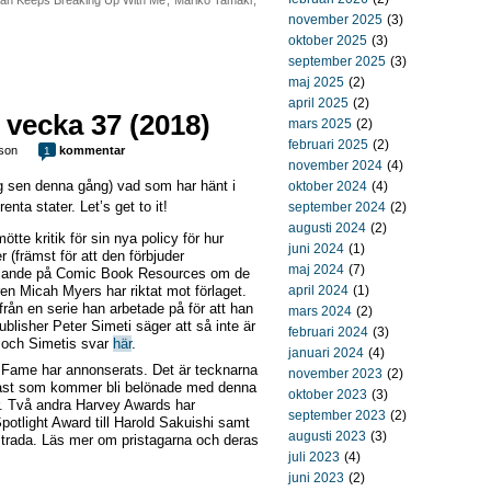
an Keeps Breaking Up With Me
,
Mariko Tamaki
,
november 2025
(3)
oktober 2025
(3)
september 2025
(3)
maj 2025
(2)
april 2025
(2)
 vecka 37 (2018)
mars 2025
(2)
februari 2025
(2)
son
kommentar
1
november 2024
(4)
g sen denna gång) vad som har hänt i
oktober 2024
(4)
enta stater. Let’s get to it!
september 2024
(2)
augusti 2024
(2)
te kritik för sin nya policy för hur
juni 2024
(1)
(främst för att den förbjuder
maj 2024
(7)
uttalande på Comic Book Resources om de
en Micah Myers har riktat mot förlaget.
april 2024
(1)
rån en serie han arbetade på för att han
mars 2024
(2)
blisher Peter Simeti säger att så inte är
februari 2024
(3)
och Simetis svar
här
.
januari 2024
(4)
f Fame har annonserats. Det är tecknarna
november 2023
(2)
ast som kommer bli belönade med denna
oktober 2023
(3)
. Två andra Harvey Awards har
september 2023
(2)
Spotlight Award till Harold Sakuishi samt
augusti 2023
(3)
strada. Läs mer om pristagarna och deras
juli 2023
(4)
juni 2023
(2)