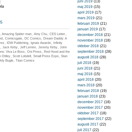
juni 2019
(13)
t
ela
maj 2019
(15)
april 2019
(17)
mars 2019
(21)
35
februari 2019
(21)
januari 2019
(17)
,
Amazing Spider-man
,
Amy Chu
,
CES Letter
,
december 2018
(21)
nd
,
Comicsgate
,
DC Comics
,
Dream Daddy: A
november 2018
(18)
rez
,
IDW Publishing
,
Ignatz Awards
,
Infinity
oktober 2018
(21)
,
Jack Kirby
,
Jeff Lemire
,
Jeremy Kirby
,
John
september 2018
(28)
ons: Viva Le Boss
,
Oni Press
,
Red Hood and the
 Ottley
,
Scott Lobdell
,
Small Press Expo
,
Stan
augusti 2018
(28)
kly Bugle
,
Titan Comics
juli 2018
(19)
juni 2018
(21)
maj 2018
(15)
april 2018
(20)
mars 2018
(20)
februari 2018
(19)
januari 2018
(23)
december 2017
(18)
november 2017
(20)
oktober 2017
(18)
september 2017
(22)
augusti 2017
(22)
juli 2017
(22)